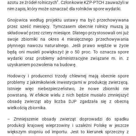
azotu ze źródeł rolniczych”. Członkowie KZP-PTCH zauważyli w
nim zapis, który może oznaczać dla rolników spore wydatki.
Gnojowica według projektu ustawy ma być przechowywana
przez sześć miesięcy. Tymczasem obecnie rolnicy muszą ją
składować przez cztery miesiące. Dlatego przystosowali oni już
swoje zbiorniki na okres 4 miesięcznego przechowywania
płynnego nawozu naturalnego. Jeśli prawo wejdzie w życie
będą oni musieli powiększyć je o 50 proc. To oznacza spore
wydatki oraz problemy administracyjne związane m. in. z
uzyskaniem pozwolenia na budowę.
Hodowcy i producenci trzody chlewnej mają obecnie spore
problemy z jakimikolwiek inwestycjami w produkcję zwierzęcą.
Istnieje więc niebezpieczeństwo, że nowe zbiorniki nie
powstaną. W efekcie wielu z nich będzie musiało zmniejszyć
obsadę zwierząt aby liczba DJP zgadzała się z obecną
wielkością zbiornika.
– Zmniejszenie obsady zwierząt doprowadzi do spadku
produkcji krajowej wieprzowiny i uzależni Polskę w jeszcze
większym stopniu od importu. Jest to kierunek sprzeczny z