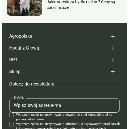
Jakie stawki za bydło rzeźne? Ceny są
coraz niższe
Agropolska
Hoduj z Głową
Redakcja
RPT
Reklama
Hoduj z głową bydło
Sklep
Tagi
Hoduj z głową świnie
Redakcja
Dołącz do newslettera
Mapa serwisu
Prenumerata
Prenumerata
Czasopisma i prenumerata
Kontakt
Redakcja
Reklama
Książki
E-MAIL
Regulamin
Kontakt
Kontakt
Regulamin
Wyrażam zgodę na otrzymywanie newslettera od Agropolska.pl na
Polityka prywatności
Reklama
Krzyżówki
podany adres e-mail.
Wyrażam zgodę na otrzymywanie informacji o najnowszych produktach
i dostępnych rozwiązaniach w rolnictwie – informacje te będą