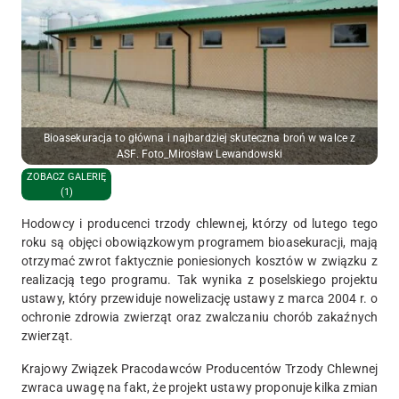
Bioasekuracja to główna i najbardziej skuteczna broń w walce z
ASF. Foto_Mirosław Lewandowski
ZOBACZ GALERIĘ
(1)
Hodowcy i producenci trzody chlewnej, którzy od lutego tego
roku są objęci obowiązkowym programem bioasekuracji, mają
otrzymać zwrot faktycznie poniesionych kosztów w związku z
realizacją tego programu. Tak wynika z poselskiego projektu
ustawy, który przewiduje nowelizację ustawy z marca 2004 r. o
ochronie zdrowia zwierząt oraz zwalczaniu chorób zakaźnych
zwierząt.
Krajowy Związek Pracodawców Producentów Trzody Chlewnej
zwraca uwagę na fakt, że projekt ustawy proponuje kilka zmian