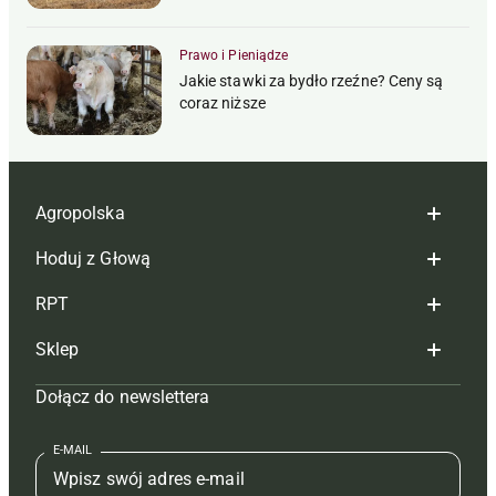
Prawo i Pieniądze
Jakie stawki za bydło rzeźne? Ceny są
coraz niższe
Agropolska
Hoduj z Głową
Redakcja
RPT
Reklama
Hoduj z głową bydło
Sklep
Tagi
Hoduj z głową świnie
Redakcja
Dołącz do newslettera
Mapa serwisu
Prenumerata
Prenumerata
Czasopisma i prenumerata
Kontakt
Redakcja
Reklama
Książki
E-MAIL
Regulamin
Kontakt
Kontakt
Regulamin