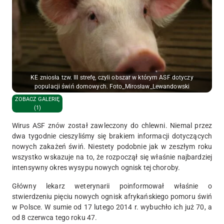
KE zniosła tzw. III strefę, czyli obszar w którym ASF dotyczy
populacji świń domowych. Foto_Mirosław_Lewandowski
ZOBACZ GALERIĘ
(1)
Wirus ASF znów został zawleczony do chlewni. Niemal przez
dwa tygodnie cieszyliśmy się brakiem informacji dotyczących
nowych zakażeń świń. Niestety podobnie jak w zeszłym roku
wszystko wskazuje na to, że rozpoczął się właśnie najbardziej
intensywny okres wysypu nowych ognisk tej choroby.
Główny lekarz weterynarii poinformował właśnie o
stwierdzeniu pięciu nowych ognisk afrykańskiego pomoru świń
w Polsce. W sumie od 17 lutego 2014 r. wybuchło ich już 70, a
od 8 czerwca tego roku 47.