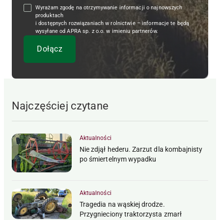
Wyrażam zgodę na otrzymywanie informacji o najnowszych
produktach
i dostępnych rozwiązaniach w rolnictwie – informacje te będą
wysyłane od APRA sp. z o.o. w imieniu partnerów.
Najczęściej czytane
Aktualności
Nie zdjął hederu. Zarzut dla kombajnisty
po śmiertelnym wypadku
Aktualności
Tragedia na wąskiej drodze.
Przygnieciony traktorzysta zmarł