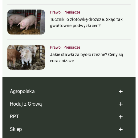
Prawo i Pieniądze
Tuczniki o złotówkę droższe. Skąd tak
gwałtowne podwyżki cen?
Prawo i Pieniądze
Jakie stawki za bydło rzeźne? Ceny są
coraz niższe
Agropolska
Hoduj z Głową
Redakcja
RPT
Reklama
Hoduj z głową bydło
Sklep
Tagi
Hoduj z głową świnie
Redakcja