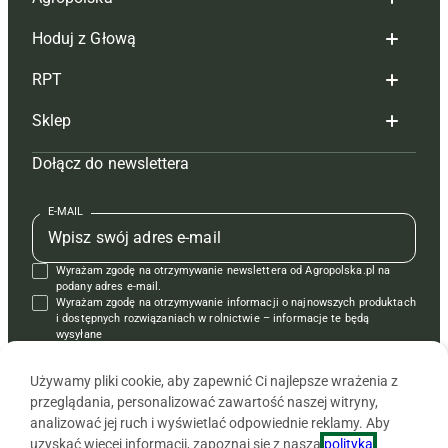
Hoduj z Głową
Redakcja
RPT
Reklama
Hoduj z głową bydło
Sklep
Tagi
Hoduj z głową świnie
Redakcja
Dołącz do newslettera
Mapa serwisu
Prenumerata
Prenumerata
Czasopisma i prenumerata
Kontakt
Redakcja
Reklama
Książki
E-MAIL
Regulamin
Kontakt
Kontakt
Regulamin
Wyrażam zgodę na otrzymywanie newslettera od Agropolska.pl na
Polityka prywatności
Reklama
Krzyżówki
podany adres e-mail.
Wyrażam zgodę na otrzymywanie informacji o najnowszych produktach
i dostępnych rozwiązaniach w rolnictwie – informacje te będą
wysyłane
od APRA sp. z o.o. w imieniu partnerów.
Używamy pliki cookie, aby zapewnić Ci najlepsze wrażenia z
przeglądania, personalizować zawartość naszej witryny,
analizować jej ruch i wyświetlać odpowiednie reklamy. Aby
uzyskać więcej informacji, zapoznaj się z naszą
polityką