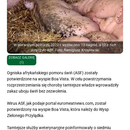
W pierwszym półroczu 2020 r. wypłacono 13 nagród, a 12 z nich
dotyczyło ASF. Foto_Remigiusz Kryszewski
ZOBACZ GALERIĘ
(1)
Ogniska afrykańskiego pomoru świń (ASF) zostały
potwierdzone na wyspie Boa Vista. W celu powstrzymania
rozprzestrzeniania się choroby tamtejsze władze wprowadziły
zakaz uboju świń bez zezwolenia.
Wirus ASF, jak podaje portal euromeatnews.com, został
potwierdzony na wyspie Boa Vista, która należy do Wysp
Zielonego Przylądka.
Tamtejsze służby weterynaryjne poinformowały o siedmiu