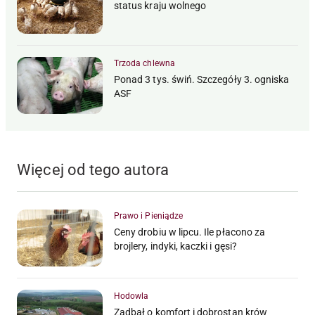
status kraju wolnego
Trzoda chlewna
Ponad 3 tys. świń. Szczegóły 3. ogniska
ASF
Więcej od tego autora
Prawo i Pieniądze
Ceny drobiu w lipcu. Ile płacono za
brojlery, indyki, kaczki i gęsi?
Hodowla
Zadbał o komfort i dobrostan krów