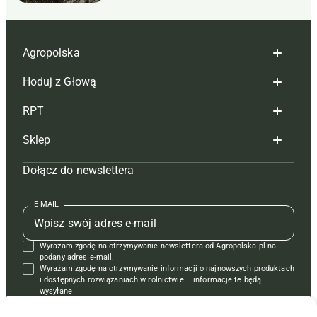
Agropolska
Hoduj z Głową
Redakcja
RPT
Reklama
Hoduj z głową bydło
Sklep
Tagi
Hoduj z głową świnie
Redakcja
Dołącz do newslettera
Mapa serwisu
Prenumerata
Prenumerata
Czasopisma i prenumerata
Kontakt
Redakcja
Reklama
Książki
E-MAIL
Regulamin
Kontakt
Kontakt
Regulamin
Wyrażam zgodę na otrzymywanie newslettera od Agropolska.pl na
Polityka prywatności
Reklama
Krzyżówki
podany adres e-mail.
Wyrażam zgodę na otrzymywanie informacji o najnowszych produktach
i dostępnych rozwiązaniach w rolnictwie – informacje te będą
wysyłane
od APRA sp. z o.o. w imieniu partnerów.