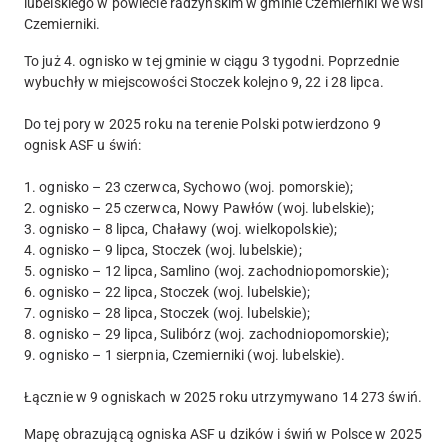
lubelskiego
w powiecie
radzyńskim
w gminie
Czemierniki
we wsi
Czemierniki
.
To już 4. ognisko w tej gminie w ciągu 3 tygodni. Poprzednie
wybuchły w miejscowości Stoczek kolejno 9, 22 i 28 lipca.
Do tej pory w 2025 roku na terenie Polski potwierdzono 9
ognisk ASF u świń:
1. ognisko – 23 czerwca, Sychowo (woj. pomorskie);
2. ognisko – 25 czerwca, Nowy Pawłów (woj. lubelskie);
3. ognisko – 8 lipca, Chaławy (woj. wielkopolskie);
4. ognisko – 9 lipca, Stoczek (woj. lubelskie);
5. ognisko – 12 lipca, Samlino (woj. zachodniopomorskie);
6. ognisko – 22 lipca, Stoczek (woj. lubelskie);
7. ognisko – 28 lipca, Stoczek (woj. lubelskie);
8. ognisko – 29 lipca, Sulibórz (woj. zachodniopomorskie);
9. ognisko – 1 sierpnia, Czemierniki (woj. lubelskie).
Łącznie w 9 ogniskach w 2025 roku utrzymywano
14 273 świń
.
Mapę obrazującą ogniska ASF u dzików i świń w Polsce w 2025