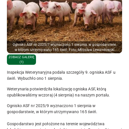
Ognisko ASF nr 2025/7 wyznaczono 1 sierpnia. w gospodarstwie,
w którym utrzymywano 165 świń. Foto_Mirosław Lewandowski
ZOBACZ GALERIĘ
(1)
Inspekcja Weterynaryjna podała szczegóły 9. ogniska ASF u
świń. Wybuchło ono 1 sierpnia.
Weterynaria potwierdziła lokalizację ogniska ASF, którą
opublikowaliśmy wczoraj (4 sierpnia) na naszym portalu.
Ognisko ASF nr 2025/9 wyznaczono 1 sierpnia w
gospodarstwie, w którym utrzymywano
165 świń
.
Gospodarstwo jest położone na terenie województwa