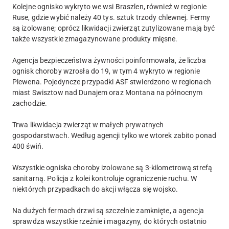
Kolejne ognisko wykryto we wsi Braszlen, również w regionie
Ruse, gdzie wybić należy 40 tys. sztuk trzody chlewnej. Fermy
są izolowane; oprócz likwidacji zwierząt zutylizowane mają być
także wszystkie zmagazynowane produkty mięsne.
Agencja bezpieczeństwa żywności poinformowała, że liczba
ognisk choroby wzrosła do 19, w tym 4 wykryto w regionie
Plewena. Pojedyncze przypadki ASF stwierdzono w regionach
miast Swisztow nad Dunajem oraz Montana na północnym
zachodzie.
Trwa likwidacja zwierząt w małych prywatnych
gospodarstwach. Według agencji tylko we wtorek zabito ponad
400 świń.
Wszystkie ogniska choroby izolowane są 3-kilometrową strefą
sanitarną. Policja z kolei kontroluje ograniczenie ruchu. W
niektórych przypadkach do akcji włącza się wojsko.
Na dużych fermach drzwi są szczelnie zamknięte, a agencja
sprawdza wszystkie rzeźnie i magazyny, do których ostatnio