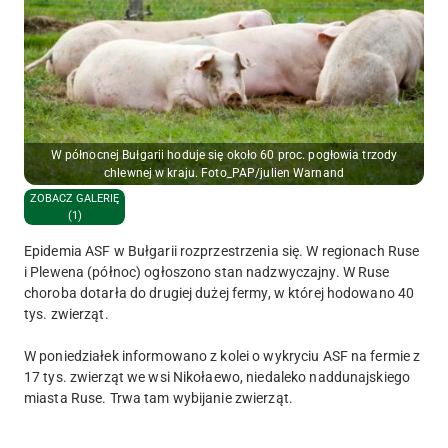
W północnej Bułgarii hoduje się około 60 proc. pogłowia trzody
chlewnej w kraju. Foto_PAP/julien Warnand
ZOBACZ GALERIĘ
(1)
Epidemia ASF w Bułgarii rozprzestrzenia się. W regionach Ruse
i Plewena (północ) ogłoszono stan nadzwyczajny. W Ruse
choroba dotarła do drugiej dużej fermy, w której hodowano 40
tys. zwierząt.
W poniedziałek informowano z kolei o wykryciu ASF na fermie z
17 tys. zwierząt we wsi Nikołaewo, niedaleko naddunajskiego
miasta Ruse. Trwa tam wybijanie zwierząt.