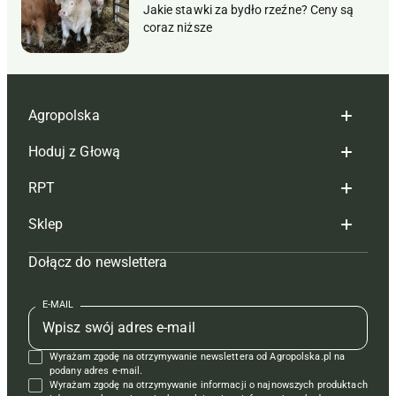
Jakie stawki za bydło rzeźne? Ceny są
coraz niższe
Agropolska
Hoduj z Głową
Redakcja
RPT
Reklama
Hoduj z głową bydło
Sklep
Tagi
Hoduj z głową świnie
Redakcja
Dołącz do newslettera
Mapa serwisu
Prenumerata
Prenumerata
Czasopisma i prenumerata
Kontakt
Redakcja
Reklama
Książki
E-MAIL
Regulamin
Kontakt
Kontakt
Regulamin
Wyrażam zgodę na otrzymywanie newslettera od Agropolska.pl na
Polityka prywatności
Reklama
Krzyżówki
podany adres e-mail.
Wyrażam zgodę na otrzymywanie informacji o najnowszych produktach