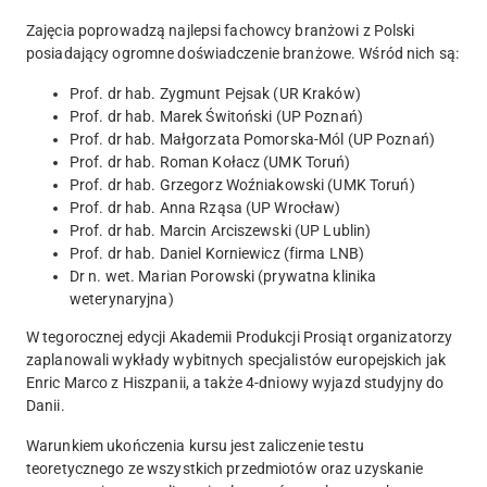
Zajęcia poprowadzą najlepsi fachowcy branżowi z Polski
posiadający ogromne doświadczenie branżowe. Wśród nich są:
Prof. dr hab. Zygmunt Pejsak (UR Kraków)
Prof. dr hab. Marek Świtoński (UP Poznań)
Prof. dr hab. Małgorzata Pomorska-Mól (UP Poznań)
Prof. dr hab. Roman Kołacz (UMK Toruń)
Prof. dr hab. Grzegorz Woźniakowski (UMK Toruń)
Prof. dr hab. Anna Rząsa (UP Wrocław)
Prof. dr hab. Marcin Arciszewski (UP Lublin)
Prof. dr hab. Daniel Korniewicz (firma LNB)
Dr n. wet. Marian Porowski (prywatna klinika
weterynaryjna)
W tegorocznej edycji Akademii Produkcji Prosiąt organizatorzy
zaplanowali wykłady wybitnych specjalistów europejskich jak
Enric Marco z Hiszpanii, a także 4-dniowy wyjazd studyjny do
Danii.
Warunkiem ukończenia kursu jest zaliczenie testu
teoretycznego ze wszystkich przedmiotów oraz uzyskanie