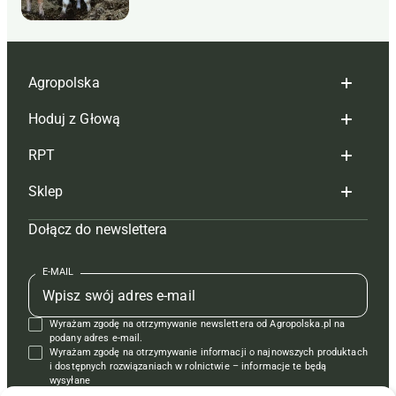
Agropolska
Hoduj z Głową
Redakcja
RPT
Reklama
Hoduj z głową bydło
Sklep
Tagi
Hoduj z głową świnie
Redakcja
Dołącz do newslettera
Mapa serwisu
Prenumerata
Prenumerata
Czasopisma i prenumerata
Kontakt
Redakcja
Reklama
Książki
E-MAIL
Regulamin
Kontakt
Kontakt
Regulamin
Wyrażam zgodę na otrzymywanie newslettera od Agropolska.pl na
Polityka prywatności
Reklama
Krzyżówki
podany adres e-mail.
Wyrażam zgodę na otrzymywanie informacji o najnowszych produktach
i dostępnych rozwiązaniach w rolnictwie – informacje te będą
wysyłane
od APRA sp. z o.o. w imieniu partnerów.