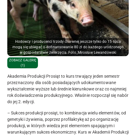
Hodowcy i producenci trzody chlewnej jeszcze tylko do 15 lipca
mogą się ubiegać o dofinansowanie 80 zł do każdego urodzonego
w gospodarstwie zwierzęcia. Foto_Mirosław Lewandowski
ZOBACZ GALERIĘ
(1)
Akademia Produkcji Prosiąt to kurs trwający jeden semestr
przeznaczony dla osób posiadających udokumentowane
wykształcenie wyższe lub średnie kierunkowe oraz co najmniej
rok doświadczenia produkcyjnego. Właśnie rozpoczął się nabór
do jej 2. edycji.
– Sukces produkcji prosiąt, to kombinacja wielu elementów, od
genetyki i żywienia, poprzez profilaktykę aż po organizację
produkcji, w których wiedza jest elementem spajającym i
warunkującym sukces ekonomiczny. Kurs w Akademii Produkcji