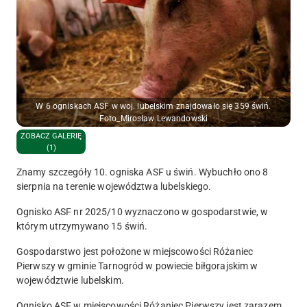
W 6 ogniskach ASF w woj. lubelskim znajdowało się 359 świń.
Foto_Mirosław Lewandowski
ZOBACZ GALERIĘ
(1)
Znamy
szczegóły
10
. ogniska ASF u świń. Wybuchło ono
8
sierpnia na terenie województwa lubelskiego.
Ognisko ASF nr 2025/10 wyznaczono w gospodarstwie, w
którym utrzymywano
15 świń
.
Gospodarstwo jest położone w miejscowości
Różaniec
Pierwszy
w gminie
T
arnogród
w powiecie
biłgorajski
m
w
województwie
lubelski
m
.
Ognisko ASF w miejscowości Różaniec Pierwszy jest zarazem