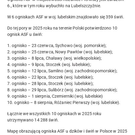
6., które w tym roku wybuchło na Lubelszczyźnie.
W 6 ogniskach ASF w woj. lubelskim znajdowało się 359 świń.
Do tej pory w 2025 roku na terenie Polski potwierdzono 10
ognisk ASF u świń:
1. ognisko – 23 czerwca, Sychowo (woj. pomorskie);
2. ognisko – 25 czerwca, Nowy Pawłów (woj. lubelskie);
3. ognisko – 8 lipca, Chaławy (woj. wielkopolskie);
4. ognisko – 9 lipca, Stoczek (woj. lubelskie);
5. ognisko – 12 lipca, Samlino (woj. zachodniopomorskie);
6. ognisko – 22 lipca, Stoczek (woj. lubelskie);
7. ognisko – 28 lipca, Stoczek (woj. lubelskie);
8. ognisko – 29 lipca, Sulibórz (woj. zachodniopomorskie);
9. ognisko – 1 sierpnia, Czemierniki (woj. lubelskie)
10. ognisko – 8 sierpnia, Różaniec Pierwszy (woj. lubelskie).
Łącznie we wszystkich 10 ogniskach w 2025 roku
utrzymywano
14 288 świń
.
Mapę obrazującą ogniska ASF u dzików i świń w Polsce w 2025