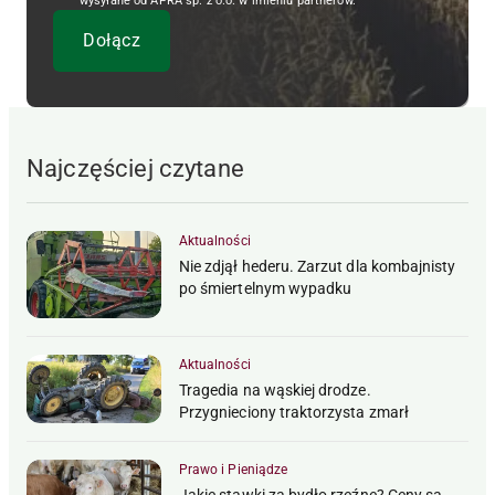
wysyłane od APRA sp. z o.o. w imieniu partnerów.
Najczęściej czytane
Aktualności
Nie zdjął hederu. Zarzut dla kombajnisty
po śmiertelnym wypadku
Aktualności
Tragedia na wąskiej drodze.
Przygnieciony traktorzysta zmarł
Prawo i Pieniądze
Jakie stawki za bydło rzeźne? Ceny są