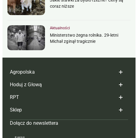
coraz niższe
Aktualności
Ministerstwo żegna rolnika. 29-letni
Michał zginął tragicznie
Agropolska
Hoduj z Głową
Redakcja
RPT
Reklama
Hoduj z głową bydło
Sklep
Tagi
Hoduj z głową świnie
Redakcja
Dołącz do newslettera
Mapa serwisu
Prenumerata
Prenumerata
Czasopisma i prenumerata
Kontakt
Redakcja
Reklama
Książki
E-MAIL