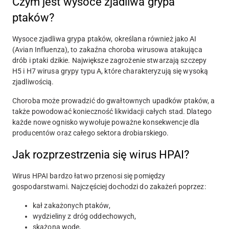
Czym jest wysoce zjadliwa grypa
ptaków?
Wysoce zjadliwa grypa ptaków, określana również jako AI
(Avian Influenza), to zakaźna choroba wirusowa atakująca
drób i ptaki dzikie. Największe zagrożenie stwarzają szczepy
H5 i H7 wirusa grypy typu A, które charakteryzują się wysoką
zjadliwością.
Choroba może prowadzić do gwałtownych upadków ptaków, a
także powodować konieczność likwidacji całych stad. Dlatego
każde nowe ognisko wywołuje poważne konsekwencje dla
producentów oraz całego sektora drobiarskiego.
Jak rozprzestrzenia się wirus HPAI?
Wirus HPAI bardzo łatwo przenosi się pomiędzy
gospodarstwami. Najczęściej dochodzi do zakażeń poprzez:
kał zakażonych ptaków,
wydzieliny z dróg oddechowych,
skażoną wodę,