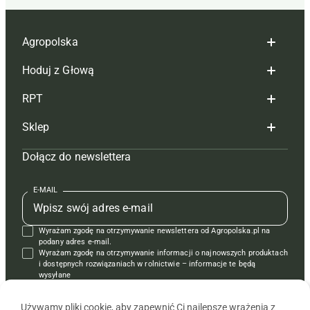
Agropolska
Hoduj z Głową
Redakcja
RPT
Reklama
Hoduj z głową bydło
Sklep
Tagi
Hoduj z głową świnie
Redakcja
Dołącz do newslettera
Mapa serwisu
Prenumerata
Prenumerata
Czasopisma i prenumerata
Kontakt
Redakcja
Reklama
Książki
E-MAIL
Regulamin
Kontakt
Kontakt
Regulamin
Wyrażam zgodę na otrzymywanie newslettera od Agropolska.pl na
Polityka prywatności
Reklama
Krzyżówki
podany adres e-mail.
Wyrażam zgodę na otrzymywanie informacji o najnowszych produktach
i dostępnych rozwiązaniach w rolnictwie – informacje te będą
wysyłane
od APRA sp. z o.o. w imieniu partnerów.
Używamy pliki cookie, aby zapewnić Ci najlepsze wrażenia z