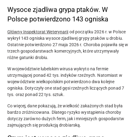
Wysoce zjadliwa grypa ptaków. W
Polsce potwierdzono 143 ogniska
Główny Inspektorat Weterynarii
od początku 2026 r. w Polsce
wykrył
143 ogniska
wysoce zjadliwej grypy ptaków u drobiu.
Ostatnie potwierdzono
27 maja
2026 r. Choroba pojawiła się w
trzech gospodarstwach komercyjnych, które utrzymywały
różne gatunki drobiu.
W województwie lubelskim wirusa wykryto na fermie
utrzymującej
ponad 42 tys. indyków rzeźnych
. Natomiast w
województwie wielkopolskim potwierdzono dwa kolejne
ogniska. Dotyczyły one stad gęsi rzeźnych liczących
ponad 7
tys
. oraz
ponad 22 tys. sztuk
.
Co więcej, dane pokazują, że wielkość zakażonych stad była
bardzo zróżnicowana. Dlatego ryzyko wystąpienia choroby
dotyczy zarówno dużych ferm, jak i mniejszych gospodarstw
zajmujących się produkcją drobiarską.