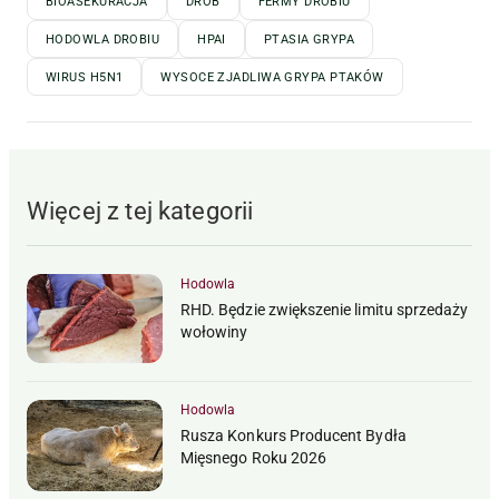
BIOASEKURACJA
DRÓB
FERMY DROBIU
HODOWLA DROBIU
HPAI
PTASIA GRYPA
WIRUS H5N1
WYSOCE ZJADLIWA GRYPA PTAKÓW
Więcej z tej kategorii
Hodowla
RHD. Będzie zwiększenie limitu sprzedaży
wołowiny
Hodowla
Rusza Konkurs Producent Bydła
Mięsnego Roku 2026