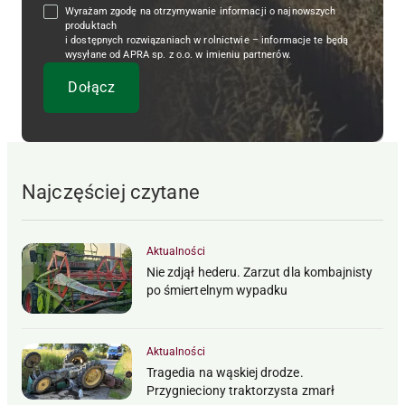
Wyrażam zgodę na otrzymywanie informacji o najnowszych
produktach
i dostępnych rozwiązaniach w rolnictwie – informacje te będą
wysyłane od APRA sp. z o.o. w imieniu partnerów.
Najczęściej czytane
Aktualności
Nie zdjął hederu. Zarzut dla kombajnisty
po śmiertelnym wypadku
Aktualności
Tragedia na wąskiej drodze.
Przygnieciony traktorzysta zmarł