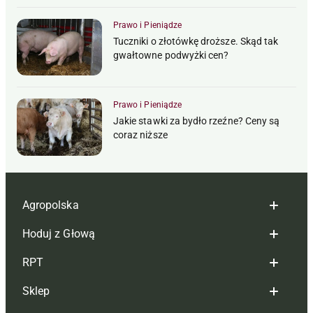
Prawo i Pieniądze
Tuczniki o złotówkę droższe. Skąd tak
gwałtowne podwyżki cen?
Prawo i Pieniądze
Jakie stawki za bydło rzeźne? Ceny są
coraz niższe
Agropolska
Hoduj z Głową
Redakcja
RPT
Reklama
Hoduj z głową bydło
Sklep
Tagi
Hoduj z głową świnie
Redakcja