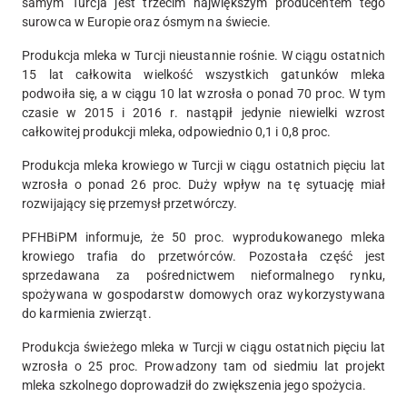
samym Turcja jest trzecim największym producentem tego
surowca w Europie oraz ósmym na świecie.
Produkcja mleka w Turcji nieustannie rośnie. W ciągu ostatnich
15 lat całkowita wielkość wszystkich gatunków mleka
podwoiła się, a w ciągu 10 lat wzrosła o ponad 70 proc. W tym
czasie w 2015 i 2016 r. nastąpił jedynie niewielki wzrost
całkowitej produkcji mleka, odpowiednio 0,1 i 0,8 proc.
Produkcja mleka krowiego w Turcji w ciągu ostatnich pięciu lat
wzrosła o ponad 26 proc. Duży wpływ na tę sytuację miał
rozwijający się przemysł przetwórczy.
PFHBiPM informuje, że 50 proc. wyprodukowanego mleka
krowiego trafia do przetwórców. Pozostała część jest
sprzedawana za pośrednictwem nieformalnego rynku,
spożywana w gospodarstw domowych oraz wykorzystywana
do karmienia zwierząt.
Produkcja świeżego mleka w Turcji w ciągu ostatnich pięciu lat
wzrosła o 25 proc. Prowadzony tam od siedmiu lat projekt
mleka szkolnego doprowadził do zwiększenia jego spożycia.