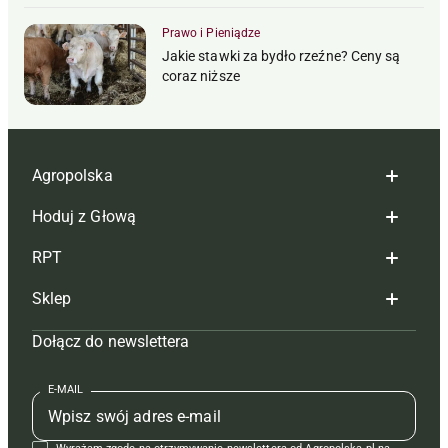
Prawo i Pieniądze
Jakie stawki za bydło rzeźne? Ceny są
coraz niższe
Agropolska
Hoduj z Głową
Redakcja
RPT
Reklama
Hoduj z głową bydło
Sklep
Tagi
Hoduj z głową świnie
Redakcja
Dołącz do newslettera
Mapa serwisu
Prenumerata
Prenumerata
Czasopisma i prenumerata
Kontakt
Redakcja
Reklama
Książki
E-MAIL
Regulamin
Kontakt
Kontakt
Regulamin