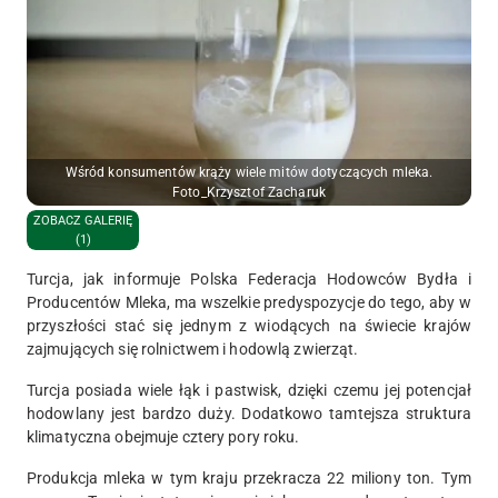
Wśród konsumentów krąży wiele mitów dotyczących mleka.
Foto_Krzysztof Zacharuk
ZOBACZ GALERIĘ
(1)
Turcja, jak informuje Polska Federacja Hodowców Bydła i
Producentów Mleka, ma wszelkie predyspozycje do tego, aby w
przyszłości stać się jednym z wiodących na świecie krajów
zajmujących się rolnictwem i hodowlą zwierząt.
Turcja posiada wiele łąk i pastwisk, dzięki czemu jej potencjał
hodowlany jest bardzo duży. Dodatkowo tamtejsza struktura
klimatyczna obejmuje cztery pory roku.
Produkcja mleka w tym kraju przekracza 22 miliony ton. Tym