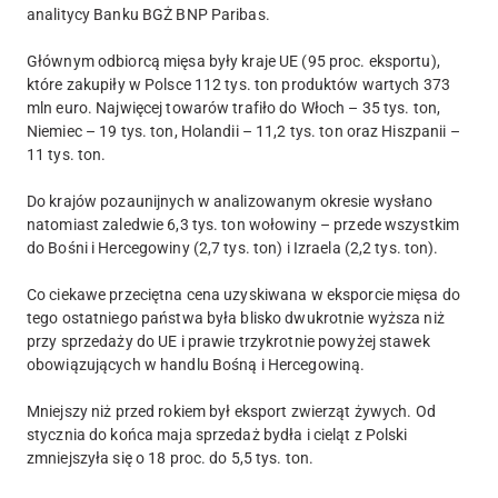
analitycy Banku BGŻ BNP Paribas.
Głównym odbiorcą mięsa były kraje UE (95 proc. eksportu),
które zakupiły w Polsce 112 tys. ton produktów wartych 373
mln euro. Najwięcej towarów trafiło do Włoch – 35 tys. ton,
Niemiec – 19 tys. ton, Holandii – 11,2 tys. ton oraz Hiszpanii –
11 tys. ton.
Do krajów pozaunijnych w analizowanym okresie wysłano
natomiast zaledwie 6,3 tys. ton wołowiny – przede wszystkim
do Bośni i Hercegowiny (2,7 tys. ton) i Izraela (2,2 tys. ton).
Co ciekawe przeciętna cena uzyskiwana w eksporcie mięsa do
tego ostatniego państwa była blisko dwukrotnie wyższa niż
przy sprzedaży do UE i prawie trzykrotnie powyżej stawek
obowiązujących w handlu Bośną i Hercegowiną.
Mniejszy niż przed rokiem był eksport zwierząt żywych. Od
stycznia do końca maja sprzedaż bydła i cieląt z Polski
zmniejszyła się o 18 proc. do 5,5 tys. ton.