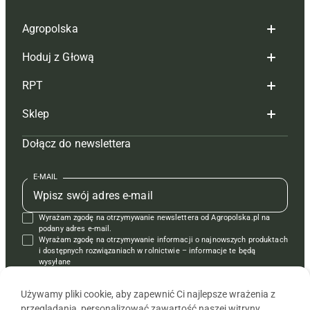
Agropolska
Hoduj z Głową
Redakcja
RPT
Reklama
Hoduj z głową bydło
Sklep
Tagi
Hoduj z głową świnie
Redakcja
Dołącz do newslettera
Mapa serwisu
Prenumerata
Prenumerata
Czasopisma i prenumerata
Kontakt
Redakcja
Reklama
Książki
E-MAIL
Regulamin
Kontakt
Kontakt
Regulamin
Wyrażam zgodę na otrzymywanie newslettera od Agropolska.pl na
Polityka prywatności
Reklama
Krzyżówki
podany adres e-mail.
Wyrażam zgodę na otrzymywanie informacji o najnowszych produktach
i dostępnych rozwiązaniach w rolnictwie – informacje te będą
wysyłane
od APRA sp. z o.o. w imieniu partnerów.
Używamy pliki cookie, aby zapewnić Ci najlepsze wrażenia z
przeglądania, personalizować zawartość naszej witryny,