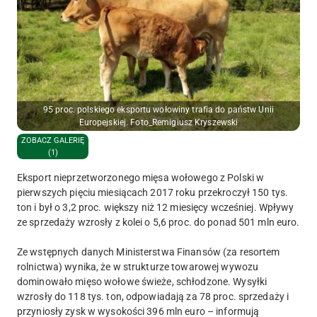
95 proc. polskiego eksportu wołowiny trafia do państw Unii
Europejskiej. Foto_Remigiusz Kryszewski
ZOBACZ GALERIĘ
(1)
Eksport nieprzetworzonego mięsa wołowego z Polski w
pierwszych pięciu miesiącach 2017 roku przekroczył 150 tys.
ton i był o 3,2 proc. większy niż 12 miesięcy wcześniej. Wpływy
ze sprzedaży wzrosły z kolei o 5,6 proc. do ponad 501 mln euro.
Ze wstępnych danych Ministerstwa Finansów (za resortem
rolnictwa) wynika, że w strukturze towarowej wywozu
dominowało mięso wołowe świeże, schłodzone. Wysyłki
wzrosły do 118 tys. ton, odpowiadają za 78 proc. sprzedaży i
przyniosły zysk w wysokości 396 mln euro – informują