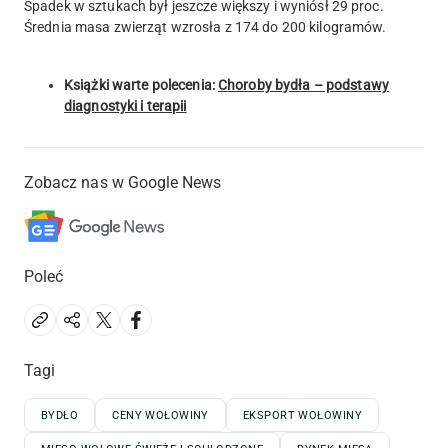
Spadek w sztukach był jeszcze większy i wyniósł 29 proc.
Średnia masa zwierząt wzrosła z 174 do 200 kilogramów.
Książki warte polecenia:
Choroby bydła – podstawy
diagnostyki i terapii
Zobacz nas w Google News
Poleć
Tagi
BYDŁO
CENY WOŁOWINY
EKSPORT WOŁOWINY