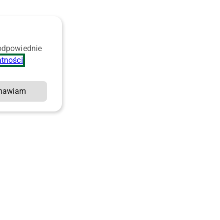
 odpowiednie
atności
.
mawiam