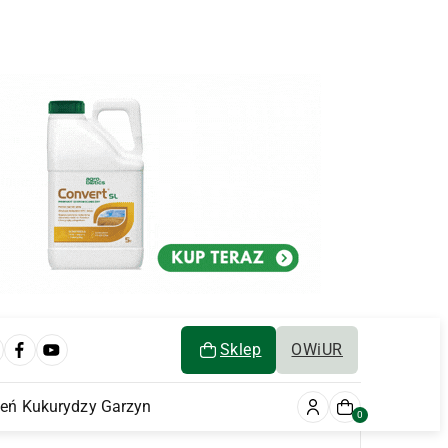
Sklep
OWiUR
ień Kukurydzy Garzyn
0