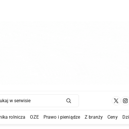
Main Navigation
ika rolnicza
OZE
Prawo i pieniądze
Z branży
Ceny
Dz
a Submenu