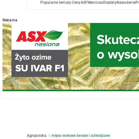
Popularne tematy:
Ceny
ASF
Mercosur
Dopłaty
Nawożenie
P
Reklama
Agropolska
mięso wołowe świeże i schłodzone