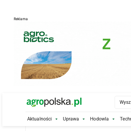
Reklama
Main Logo
Aktualności
Uprawa
Hodowla
Techn
Aktualności Submenu
Uprawa Submenu
Hodowl