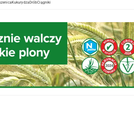
szenica
Kukurydza
Drób
Ciągniki