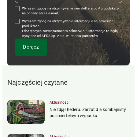
Wyrażam zgodę na otrzymywanie newslettera od Agropolska.pl
na podany adres e-mail.
Wyrażam zgodę na otrzymywanie informacji o najnowszych
produktach
i dostępnych rozwiązaniach w rolnictwie – informacje te będą
wysyłane od APRA sp. z o.o. w imieniu partnerów.
Najczęściej czytane
Aktualności
Nie zdjął hederu. Zarzut dla kombajnisty
po śmiertelnym wypadku
Aktualności