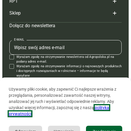
RPT
Reklama
Hoduj z głową bydło
Sklep
Tagi
Hoduj z głową świnie
Redakcja
Dołącz do newslettera
Mapa serwisu
Prenumerata
Prenumerata
Czasopisma i prenumerata
Kontakt
Redakcja
Reklama
Książki
E-MAIL
Regulamin
Kontakt
Kontakt
Regulamin
Wyrażam zgodę na otrzymywanie newslettera od Agropolska.pl na
Polityka prywatności
Reklama
Krzyżówki
podany adres e-mail.
Wyrażam zgodę na otrzymywanie informacji o najnowszych produktach
i dostępnych rozwiązaniach w rolnictwie – informacje te będą
wysyłane
od APRA sp. z o.o. w imieniu partnerów.
Używamy pliki cookie, aby zapewnić Ci najlepsze wrażenia z
przeglądania, personalizować zawartość naszej witryny,
analizować jej ruch i wyświetlać odpowiednie reklamy. Aby
uzyskać więcej informacji, zapoznaj się z naszą
polityką
prywatności
.