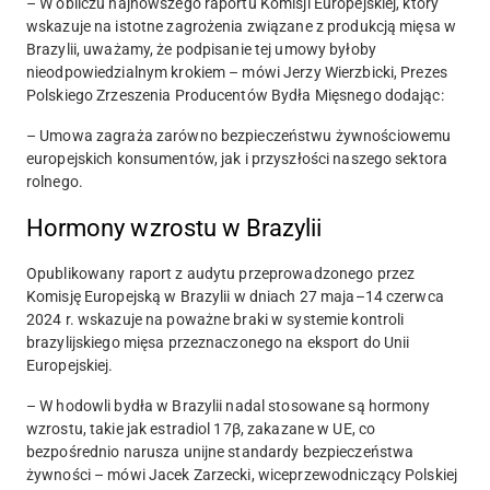
– W obliczu najnowszego raportu Komisji Europejskiej, który
wskazuje na istotne zagrożenia związane z produkcją mięsa w
Brazylii, uważamy, że podpisanie tej umowy byłoby
nieodpowiedzialnym krokiem – mówi
Jerzy Wierzbicki
, Prezes
Polskiego Zrzeszenia Producentów Bydła Mięsnego dodając:
– Umowa zagraża zarówno bezpieczeństwu żywnościowemu
europejskich konsumentów, jak i przyszłości naszego sektora
rolnego.
Hormony wzrostu w Brazylii
Opublikowany raport z audytu przeprowadzonego przez
Komisję Europejską w Brazylii w dniach 27 maja–14 czerwca
2024 r. wskazuje na poważne braki w systemie kontroli
brazylijskiego mięsa przeznaczonego na eksport do Unii
Europejskiej.
– W hodowli bydła w Brazylii nadal stosowane są hormony
wzrostu, takie jak estradiol 17β, zakazane w UE, co
bezpośrednio narusza unijne standardy bezpieczeństwa
żywności – mówi
Jacek Zarzecki
, wiceprzewodniczący Polskiej