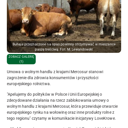
Buhaje przeznaczone na opas powinny otrzymywać w mieszance
paszę treściwą. Fot. M. Lewandowski
ZOBACZ GALERIĘ
(1)
Umowa o wolnym handlu z krajami Mercosur stanowi
zagrożenie dla zdrowia konsumentów i przyszłości
europejskiego rolnictwa.
"Apelujemy do polityków w Polsce i Unii Europejskiej o
zdecydowane działania na rzecz zablokowania umowy o
wolnym handlu z krajami Mercosur, która przewiduje otwarcie
europejskiego rynku na wołowinę oraz inne produkty rolne z
tego regionu" czytamy w komunikacie inicjatywy LoveKrowe.