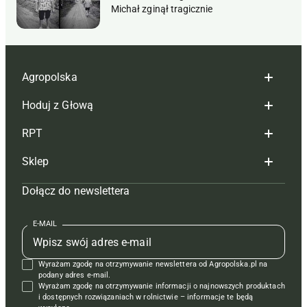
Michał zginął tragicznie
Agropolska
Hoduj z Głową
Redakcja
RPT
Reklama
Hoduj z głową bydło
Sklep
Tagi
Hoduj z głową świnie
Redakcja
Dołącz do newslettera
Mapa serwisu
Prenumerata
Prenumerata
Czasopisma i prenumerata
Kontakt
Redakcja
Reklama
Książki
E-MAIL
Regulamin
Kontakt
Kontakt
Regulamin
Wyrażam zgodę na otrzymywanie newslettera od Agropolska.pl na
Polityka prywatności
Reklama
Krzyżówki
podany adres e-mail.
Wyrażam zgodę na otrzymywanie informacji o najnowszych produktach
i dostępnych rozwiązaniach w rolnictwie – informacje te będą