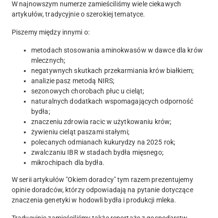
W najnowszym numerze zamieściliśmy wiele ciekawych
artykułów, tradycyjnie o szerokiej tematyce.
Piszemy między innymi o:
metodach stosowania aminokwasów w dawce dla krów
mlecznych;
negatywnych skutkach przekarmiania krów białkiem;
analizie pasz metodą NIRS;
sezonowych chorobach płuc u cieląt;
naturalnych dodatkach wspomagających odporność
bydła;
znaczeniu zdrowia racic w użytkowaniu krów;
żywieniu cieląt paszami stałymi;
polecanych odmianach kukurydzy na 2025 rok;
zwalczaniu IBR w stadach bydła mięsnego;
mikrochipach dla bydła.
W serii artykułów "Okiem doradcy" tym razem prezentujemy
opinie doradców, którzy odpowiadają na pytanie dotyczące
znaczenia genetyki w hodowli bydła i produkcji mleka.
Tradycyjnie zamieściliśmy także reportaże z gospodarstw