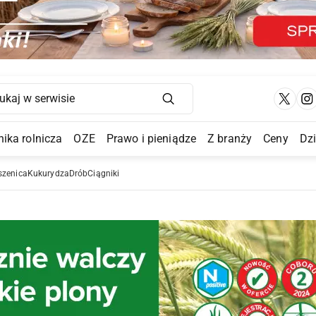
Main Navigation
ika rolnicza
OZE
Prawo i pieniądze
Z branży
Ceny
Dz
a Submenu
szenica
Kukurydza
Drób
Ciągniki