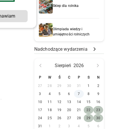
Sklep dla rolnika
mawiam
Olimpiada wiedzy i
umiejętności rolniczych
Nadchodzące wydarzenia
Sierpień
2026
P
W
Ś
C
P
S
N
27
28
29
30
31
1
2
3
4
5
6
7
8
9
10
11
12
13
14
15
16
17
18
19
20
21
22
23
24
25
26
27
28
29
30
31
1
2
3
4
5
6