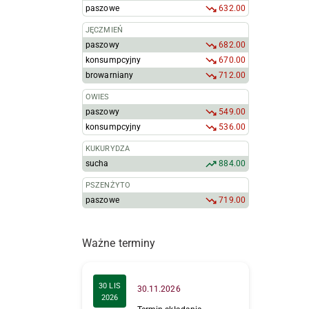
paszowe
632.00
JĘCZMIEŃ
paszowy
682.00
konsumpcyjny
670.00
browarniany
712.00
OWIES
paszowy
549.00
konsumpcyjny
536.00
KUKURYDZA
sucha
884.00
PSZENŻYTO
paszowe
719.00
Ważne terminy
30 LIS
30.11.2026
2026