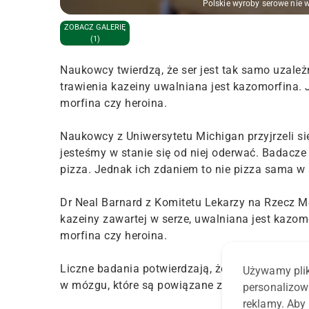
Polskie wyroby serowe nie 
ZOBACZ GALERIĘ
(1)
Naukowcy twierdzą, że ser jest tak samo uzależn
trawienia kazeiny uwalniana jest kazomorfina. J
morfina czy heroina.
Naukowcy z Uniwersytetu Michigan przyjrzeli się
jesteśmy w stanie się od niej oderwać. Badacze
pizza. Jednak ich zdaniem to nie pizza sama w s
Dr Neal Barnard z Komitetu Lekarzy na Rzecz Me
kazeiny zawartej w serze, uwalniana jest kazomo
morfina czy heroina.
Liczne badania potwierdzają, że kazomorfina, p
Używamy plik
w mózgu, które są powiązane z kontrolą bólu, o
personalizow
reklamy. Aby 