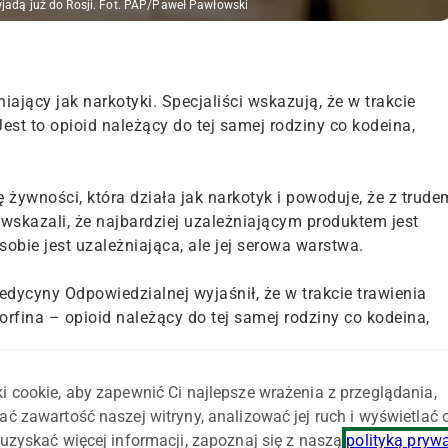
wjadą już do Rosji. Fot. PAP/Paweł Pawłowski
iający jak narkotyki. Specjaliści wskazują, że w trakcie
est to opioid należący do tej samej rodziny co kodeina,
 żywności, która działa jak narkotyk i powoduje, że z trude
 wskazali, że najbardziej uzależniającym produktem jest
obie jest uzależniająca, ale jej serowa warstwa.
dycyny Odpowiedzialnej wyjaśnił, że w trakcie trawienia
rfina – opioid należący do tej samej rodziny co kodeina,
odobnie jak inne opioidy, oddziałuje na receptory opioidowe
i cookie, aby zapewnić Ci najlepsze wrażenia z przeglądania,
środkiem nagrody i uzależnienia.
ać zawartość naszej witryny, analizować jej ruch i wyświetlać
uzyskać więcej informacji, zapoznaj się z naszą
polityką pryw