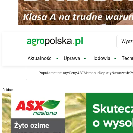
Main Logo
Aktualności
Uprawa
Hodowla
Techn
Aktualności Submenu
Uprawa Submenu
Hodowl
Popularne tematy:
Ceny
ASF
Mercosur
Dopłaty
Nawożenie
P
Reklama