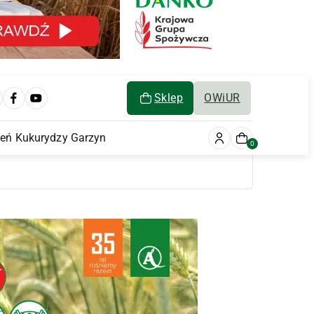
Sklep
OWiUR
ień Kukurydzy Garzyn
0