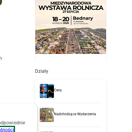
m
Działy
Ceny
Nadchodzące Wydarzenia
 odpowiednie
atności
.