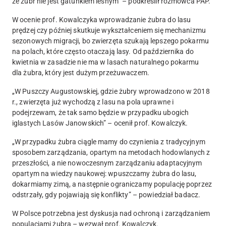
że żubr nie jest gatunkiem leśnym” – podkreślił rozmówca PAP.
W ocenie prof. Kowalczyka wprowadzanie żubra do lasu
prędzej czy później skutkuje wykształceniem się mechanizmu
sezonowych migracji, bo zwierzęta szukają lepszego pokarmu
na polach, które często otaczają lasy.
Od października do
kwietnia w zasadzie nie ma w lasach naturalnego pokarmu
dla żubra, który jest dużym przeżuwaczem.
„W Puszczy Augustowskiej, gdzie żubry wprowadzono w 2018
r., zwierzęta już wychodzą z lasu na pola uprawne i
podejrzewam, że tak samo będzie w przypadku ubogich
iglastych Lasów Janowskich” – ocenił prof. Kowalczyk.
„W przypadku żubra ciągle mamy do czynienia z tradycyjnym
sposobem zarządzania, opartym na metodach hodowlanych z
przeszłości, a nie nowoczesnym zarządzaniu adaptacyjnym
opartym na wiedzy naukowej: wpuszczamy żubra do lasu,
dokarmiamy zimą, a następnie ograniczamy populację poprzez
odstrzały, gdy pojawiają się konflikty” – powiedział badacz.
W Polsce potrzebna jest dyskusja nad ochroną i zarządzaniem
populacjami żubra – wezwał prof. Kowalczyk.