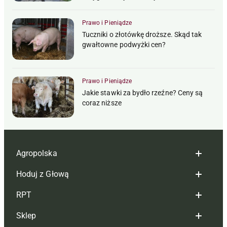
Prawo i Pieniądze
Tuczniki o złotówkę droższe. Skąd tak
gwałtowne podwyżki cen?
Prawo i Pieniądze
Jakie stawki za bydło rzeźne? Ceny są
coraz niższe
Agropolska
Hoduj z Głową
Redakcja
RPT
Reklama
Hoduj z głową bydło
Sklep
Tagi
Hoduj z głową świnie
Redakcja