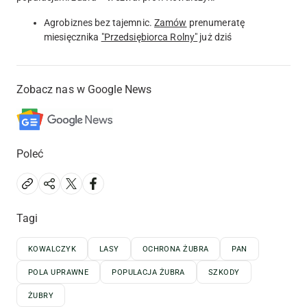
Agrobiznes bez tajemnic.
Zamów
prenumeratę
miesięcznika
"Przedsiębiorca Rolny"
już dziś
Zobacz nas w Google News
Poleć
Tagi
KOWALCZYK
LASY
OCHRONA ŻUBRA
PAN
POLA UPRAWNE
POPULACJA ŻUBRA
SZKODY
ŻUBRY