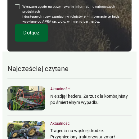
Wyrażam zgodę na otrzymywanie informacji o najnowszych
produktach
i dostępnych rozwiązaniach w rolnictwie – informacje te będą
wysyłane od APRA sp. z o.o. w imieniu partnerów.
Najczęściej czytane
Aktualności
Nie zdjął hederu. Zarzut dla kombajnisty
po śmiertelnym wypadku
Aktualności
Tragedia na wąskiej drodze.
Przygnieciony traktorzysta zmarł