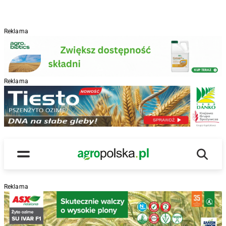
Reklama
Reklama
R
Wyszu
Main Logo
Menu
Reklama