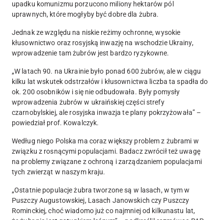
upadku komunizmu porzucono miliony hektarów pól
uprawnych, które mogłyby być dobre dla żubra.
Jednak ze względu na niskie reżimy ochronne, wysokie
kłusownictwo oraz rosyjską inwazję na wschodzie Ukrainy,
wprowadzenie tam żubrów jest bardzo ryzykowne.
„W latach 90. na Ukrainie było ponad 600 żubrów, ale w ciągu
kilku lat wskutek odstrzałów i kłusownictwa liczba ta spadła do
ok. 200 osobników i się nie odbudowała. Były pomysły
wprowadzenia żubrów w ukraińskiej części strefy
czarnobylskiej, ale rosyjska inwazja te plany pokrzyżowała” –
powiedział prof. Kowalczyk.
Według niego Polska ma coraz większy problem z żubrami w
związku z rosnącymi populacjami. Badacz zwrócił też uwagę
na problemy związane z ochroną i zarządzaniem populacjami
tych zwierząt w naszym kraju.
„Ostatnie populacje żubra tworzone są w lasach, w tym w
Puszczy Augustowskiej, Lasach Janowskich czy Puszczy
Rominckiej, choć wiadomo już co najmniej od kilkunastu lat,