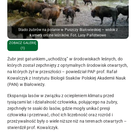
Stado żubrów na polanie w Puszczy Białowieskiej – widok z
kamery online leśników. Fot. Lasy Państwowe
ZOBACZ GALERIĘ
(1)
Żubr jest gatunkiem „uchodźcą” w środowiskach leśnych, do
których został zepchnięty z optymalnych środowisk otwartych,
na których żył w przeszłości – powiedział PAP prof. Rafał
Kowalczyk z Instytutu Biologii Ssaków Polskiej Akademii Nauk
(PAN) w Białowieży.
Ekspansja lasów w związku z ociepleniem klimatu przed
tysiącami lat i działalność człowieka, polującego na żubry,
zepchnęły te ssaki do lasów, gdzie mogły unikać presji
człowieka i przetrwać, choć ich liczebność oraz rozród i
przeżywalność były o wiele niższe niż na terenach otwartych –
stwierdził prof. Kowalczyk.