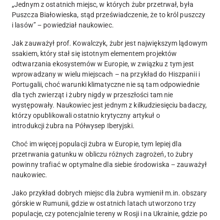
„Jednym z ostatnich miejsc, w których żubr przetrwał, była
Puszcza Białowieska, stąd przeświadczenie, że to król puszczy
i lasów” – powiedział naukowiec.
Jak zauważył prof. Kowalczyk, żubr jest największym lądowym
ssakiem, który stał się istotnym elementem projektów
odtwarzania ekosystemów w Europie, w związku z tym jest
wprowadzany w wielu miejscach – na przykład do Hiszpanii i
Portugalii, choć warunki klimatyczne nie są tam odpowiednie
dla tych zwierząt i żubry nigdy w przeszłości tam nie
występowały. Naukowiec jest jednym z kilkudziesięciu badaczy,
którzy opublikowali ostatnio krytyczny artykuł o
introdukcji żubra na Półwysep Iberyjski.
Choć im więcej populacji żubra w Europie, tym lepiej dla
przetrwania gatunku w obliczu różnych zagrożeń, to żubry
powinny trafiać w optymalne dla siebie środowiska – zauważył
naukowiec.
Jako przykład dobrych miejsc dla żubra wymienił m.in. obszary
górskie w Rumunii, gdzie w ostatnich latach utworzono trzy
populacje, czy potencjalnie tereny w Rosji i na Ukrainie, gdzie po