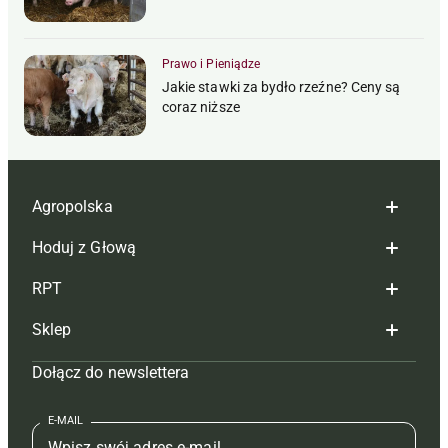
Prawo i Pieniądze
Jakie stawki za bydło rzeźne? Ceny są
coraz niższe
Agropolska
Hoduj z Głową
Redakcja
RPT
Reklama
Hoduj z głową bydło
Sklep
Tagi
Hoduj z głową świnie
Redakcja
Dołącz do newslettera
Mapa serwisu
Prenumerata
Prenumerata
Czasopisma i prenumerata
Kontakt
Redakcja
Reklama
Książki
E-MAIL