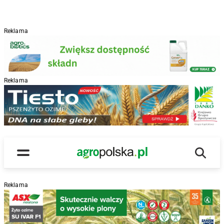
Reklama
Reklama
R
Wyszu
Main Logo
Menu
Reklama