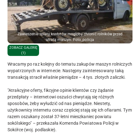
Zawieszenie spłaty kredytów mogłoby chronić rolników przed
utratą maszyn. Foto_policja
ZOBACZ GALERIĘ
(1)
Wracamy po raz kolejny do tematu zakupów maszyn rolniczych
wypatrzonych w internecie. Następny zainteresowany taką
transakcją stracił właśnie pieniądze – 4 tys. złotych zaliczki.
"Atrakcyjne oferty, fikcyjne opinie klientów czy żądanie
przedpłaty – internetowi oszuści chwytają się różnych
sposobów, żeby wyłudzić od nas pieniądze. Niestety,
użytkownicy internetu coraz częściej stają się ich ofiarami. Tym
razem oszukany został 37-letni mieszkaniec powiatu
sokólskiego" – przekazała Komenda Powiatowa Policji w
Sokółce (woj. podlaskie).