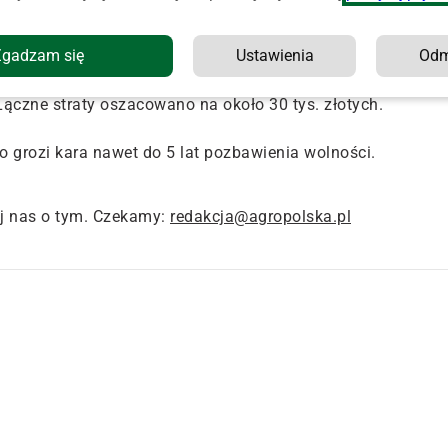
odzenia mienia: bramy wjazdowej do ogrodu sadowniczego i
e gminy Chynów – relacjonuje nadkom. Agnieszka Wójcik,
Zgadzam się
Ustawienia
Od
rójcu.
ączne straty oszacowano na około 30 tys. złotych.
grozi kara nawet do 5 lat pozbawienia wolności.
j nas o tym. Czekamy:
redakcja@agropolska.pl