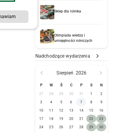
Sklep dla rolnika
mawiam
Olimpiada wiedzy i
umiejętności rolniczych
Nadchodzące wydarzenia
Sierpień
2026
P
W
Ś
C
P
S
N
27
28
29
30
31
1
2
3
4
5
6
7
8
9
10
11
12
13
14
15
16
17
18
19
20
21
22
23
24
25
26
27
28
29
30