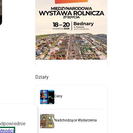
Działy
Ceny
Nadchodzące Wydarzenia
 odpowiednie
atności
.