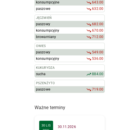
konsumpcyjne
643.00
paszowe
632.00
JĘCZMIEŃ
paszowy
682.00
konsumpcyjny
670.00
browarniany
712.00
OWIES
paszowy
549.00
konsumpcyjny
536.00
KUKURYDZA
sucha
884.00
PSZENŻYTO
paszowe
719.00
Ważne terminy
30 LIS
30.11.2026