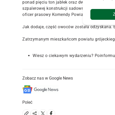
ponad pięciu ton jabłek oraz dwa zarzuty uszk
szpalerowej konstrukcji sadowniczej na tereni
oficer prasowy Komendy Powiatowej Policji w G
Jak dodaje, część owoców została odzyskana. Ł
Zatrzymanym mieszkańcom powiatu grójeckiego 
Wiesz o ciekawym wydarzeniu? Poinformu
Zobacz nas w Google News
Poleć