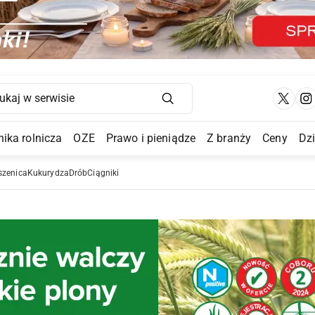
Main Navigation
ika rolnicza
OZE
Prawo i pieniądze
Z branży
Ceny
Dz
a Submenu
szenica
Kukurydza
Drób
Ciągniki