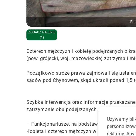
Fot
ZOBACZ GALERIĘ
(1)
Czterech mężczyzn i kobietę podejrzanych o kr
(pow. grójecki, woj. mazowieckie) zatrzymali mi
Początkowo stróże prawa zajmowali się ustalen
sadów pod Chynowem, skąd ukradli ponad 1,5 
Szybka interwencja oraz informacje przekazane
zatrzymanie obu podejrzanych.
Używamy plik
– Funkcjonariusze, na podstawie zgromadzonego 
personalizow
Kobieta i czterech mężczyzn w wieku 30-60 lat u
reklamy. Aby 