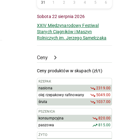
31
1
2
3
4
5
6
Sobota 22 sierpnia 2026
XXIV Międzynarodowy Festiwal
Starych Ciągników i Maszyn
Rolniczych im. Jerzego Samelczaka
Ceny
Ceny produktów w skupach (zł/t)
RZEPAK
nasiona
2319.00
olej rzepakowy rafinowany
5049.00
śruta
1037.00
PSZENICA
konsumpcyjna
820.00
paszowa
815.00
ŻYTO