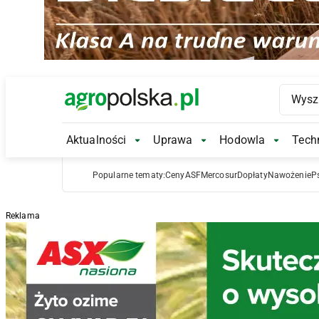
Main Logo
Aktualności
Uprawa
Hodowla
Techn
Aktualności Submenu
Uprawa Submenu
Hodowl
Popularne tematy:
Ceny
ASF
Mercosur
Dopłaty
Nawożenie
P
Reklama