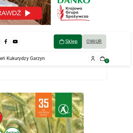
Sklep
OWiUR
ień Kukurydzy Garzyn
0