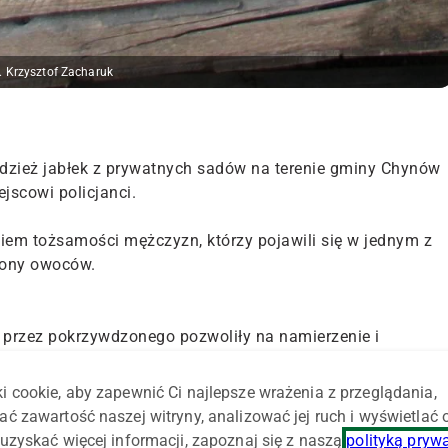
. Krzysztof Zacharuk
adzież jabłek z prywatnych sadów na terenie gminy Chynów
ejscowi policjanci.
iem tożsamości mężczyzn, którzy pojawili się w jednym z
tony owoców.
 przez pokrzywdzonego pozwoliły na namierzenie i
i cookie, aby zapewnić Ci najlepsze wrażenia z przeglądania,
w sprawie materiału, zatrzymali jeszcze trzy inne osoby.
ać zawartość naszej witryny, analizować jej ruch i wyświetlać
słyszeli zarzuty popełnienia czterech kradzieży, w sumie
uzyskać więcej informacji, zapoznaj się z naszą
polityką pryw