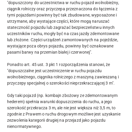
"dopuszczony do uczestnictwa w ruchu pojazd wolnobieżny,
ciągnik rolniczy oraz przyczepa przeznaczona do łączenia z
tymi pojazdami powinny być tak zbudowane, wyposażone i
utrzymane, aby wystające części, które mogą naruszać
stateczność pojazdu lub zagrażać bezpieczeństwu innych
uczestników ruchu, mogły być na czas jazdy zdemontowane
lub złożone. Części urządzeń zamontowanych na pojeździe,
wystające poza obrys pojazdu, powinny być oznakowane
pasami barwy na przemian białej i czerwonej".
Ponadto art. 45 ust. 3 pkt 1 rozporządzenia stanowi, że
"dopuszczalne jest uczestniczenie w ruchu pojazdu
wolnobieżnego, ciągnika rolniczego z maszyną zawieszaną i
przyczepy specjalnej o szerokości nieprzekraczającej 3 m".
Gdy taki pojazd (np. kombajn zbożowy ze zdemontowanym
hederem) spełnia warunki dopuszczenia do ruchu, a jego
szerokość przekracza 3 m, ale nie jest większa niż 3,5 m, to
zgodnie z Prawem o ruchu drogowym możliwe jest uzyskanie
zezwolenia kategorii drugiej na przejazd jako pojazdu
nienormatywnego.