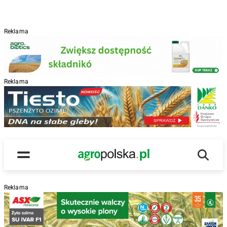
Reklama
Reklama
R
Wyszu
Main Logo
Menu
Reklama