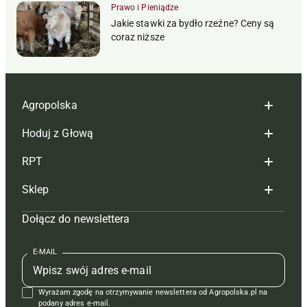
Prawo i Pieniądze
Jakie stawki za bydło rzeźne? Ceny są
coraz niższe
Agropolska
Hoduj z Głową
Redakcja
RPT
Reklama
Hoduj z głową bydło
Sklep
Tagi
Hoduj z głową świnie
Redakcja
Dołącz do newslettera
Mapa serwisu
Prenumerata
Prenumerata
Czasopisma i prenumerata
Kontakt
Redakcja
Reklama
Książki
E-MAIL
Regulamin
Kontakt
Kontakt
Regulamin
Wyrażam zgodę na otrzymywanie newslettera od Agropolska.pl na
Polityka prywatności
Reklama
Krzyżówki
podany adres e-mail.