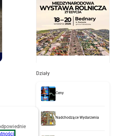
Działy
Ceny
Nadchodzące Wydarzenia
 odpowiednie
atności
.