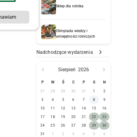
Sklep dla rolnika
mawiam
Olimpiada wiedzy i
umiejętności rolniczych
Nadchodzące wydarzenia
Sierpień
2026
P
W
Ś
C
P
S
N
27
28
29
30
31
1
2
3
4
5
6
7
8
9
10
11
12
13
14
15
16
17
18
19
20
21
22
23
24
25
26
27
28
29
30
31
1
2
3
4
5
6