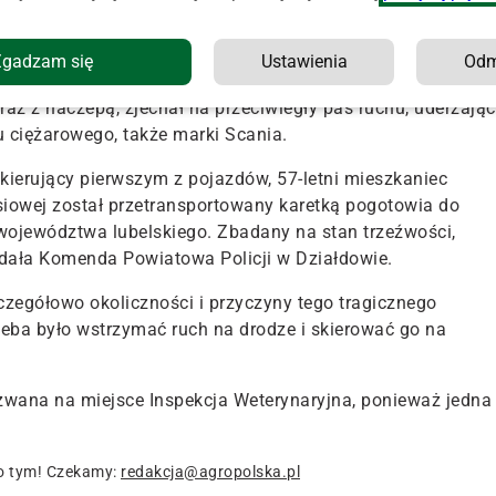
ci Mławka w gminie Iłowo-Osada (pow. działdowski, woj.
 wypadku z udziałem dwóch samochodów ciężarowych.
Zgadzam się
Ustawienia
Od
ariuszy z „drogówki”, na łuku drogi wojewódzkiej nr 544
az z naczepą, zjechał na przeciwległy pas ruchu, uderzając
 ciężarowego, także marki Scania.
kierujący pierwszym z pojazdów, 57-letni mieszkaniec
rsiowej został przetransportowany karetką pogotowia do
województwa lubelskiego. Zbadany na stan trzeźwości,
dała Komenda Powiatowa Policji w Działdowie.
zczegółowo okoliczności i przyczyny tego tragicznego
eba było wstrzymać ruch na drodze i skierować go na
zwana na miejsce Inspekcja Weterynaryjna, ponieważ jedna
o tym! Czekamy:
redakcja@agropolska.pl