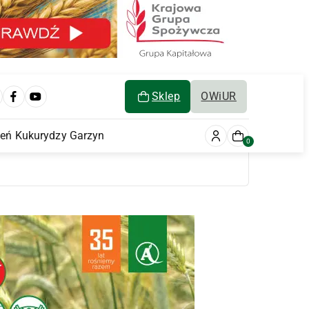
Sklep
OWiUR
ień Kukurydzy Garzyn
0