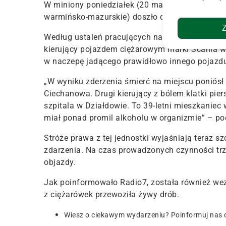
W miniony poniedziałek (20 maja) w miejscowoś
warmińsko-mazurskie) doszło do śmiertelnego
Według ustaleń pracujących na miejscu funkcjon
kierujący pojazdem ciężarowym marki Scania wr
w naczepę jadącego prawidłowo innego pojazdu
„
W wyniku zderzenia śmierć na miejscu poniósł 
Ciechanowa. Drugi kierujący z bólem klatki pie
szpitala w Działdowie.
To 39-letni mieszkaniec 
miał
ponad promil alkoholu w organizmie
” – po
Stróże prawa z tej jednostki wyjaśniają teraz s
zdarzenia. Na czas prowadzonych czynności trz
objazdy.
Jak poinformowało Radio7,
została również we
z ciężarówek przewoziła żywy drób
.
Wiesz o ciekawym wydarzeniu? Poinformuj nas 