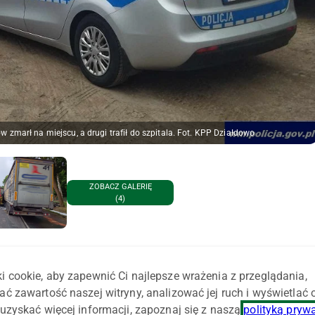
 zmarł na miejscu, a drugi trafił do szpitala. Fot. KPP Działdowo
ZOBACZ GALERIĘ
(4)
 żywy drób z drugim pojazdem ciężarowym śmierć poniósł
i cookie, aby zapewnić Ci najlepsze wrażenia z przeglądania,
a, okazał się nietrzeźwy. Okoliczności tego tragicznego
ać zawartość naszej witryny, analizować jej ruch i wyświetlać
uzyskać więcej informacji, zapoznaj się z naszą
polityką pryw