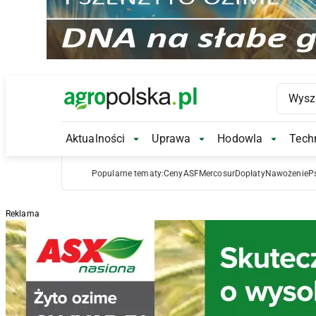
Main Logo
Aktualności
Uprawa
Hodowla
Techn
Aktualności Submenu
Uprawa Submenu
Hodowl
Popularne tematy:
Ceny
ASF
Mercosur
Dopłaty
Nawożenie
P
Reklama