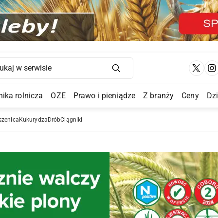
Main Navigation
ika rolnicza
OZE
Prawo i pieniądze
Z branży
Ceny
Dz
a Submenu
szenica
Kukurydza
Drób
Ciągniki