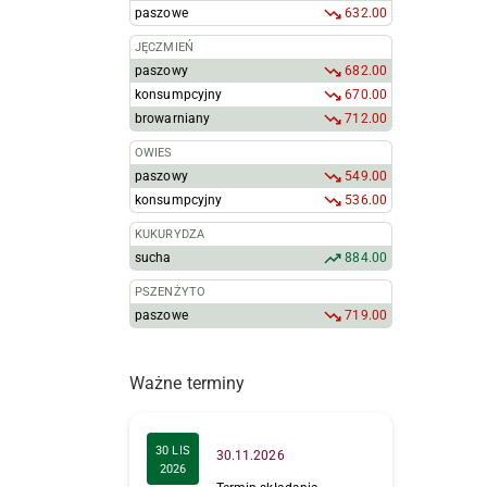
paszowe
632.00
JĘCZMIEŃ
paszowy
682.00
konsumpcyjny
670.00
browarniany
712.00
OWIES
paszowy
549.00
konsumpcyjny
536.00
KUKURYDZA
sucha
884.00
PSZENŻYTO
paszowe
719.00
Ważne terminy
30 LIS
30.11.2026
2026