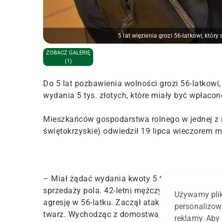
5 lat więzienia grozi 56-latkowi, który
ZOBACZ GALERIĘ
(1)
Do 5 lat pozbawienia wolności grozi 56-latkowi, 
wydania 5 tys. złotych, które miały być wpłaco
Mieszkańców gospodarstwa rolnego w jednej z 
świętokrzyskie) odwiedził 19 lipca wieczorem 
– Miał żądać wydania kwoty 5 tys. złotych, któr
sprzedaży pola. 42-letni mężczyzna oraz jego 7
Używamy plik
agresję w 56-latku. Zaczął atakować domownikó
personalizow
twarz. Wychodząc z domostwa, zabrał ze sobą te
reklamy. Aby 