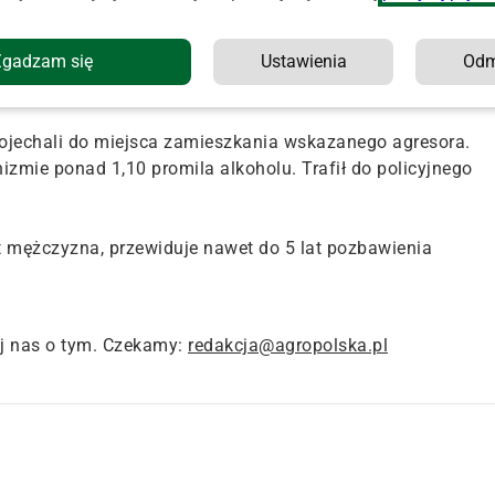
wiatowej Policji w Busku-Zdroju.
Zgadzam się
Ustawienia
Od
na miejsce udali się funkcjonariusze z Komisariatu Policji 
ojechali do miejsca zamieszkania wskazanego agresora.
izmie ponad 1,10 promila alkoholu. Trafił do policyjnego
t mężczyzna, przewiduje nawet do 5 lat pozbawienia
j nas o tym. Czekamy:
redakcja@agropolska.pl