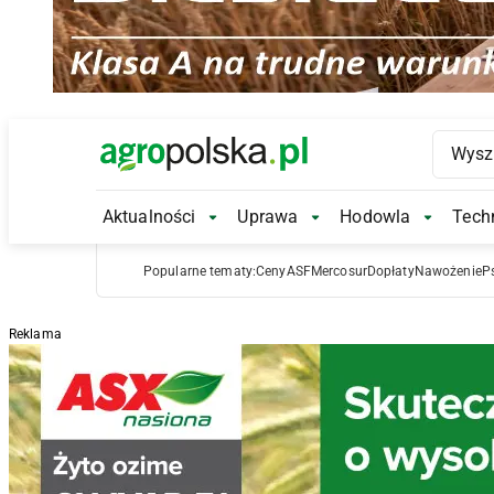
Main Logo
Aktualności
Uprawa
Hodowla
Techn
Aktualności Submenu
Uprawa Submenu
Hodowl
Popularne tematy:
Ceny
ASF
Mercosur
Dopłaty
Nawożenie
P
Reklama