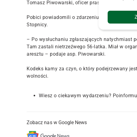
Tomasz Piwowarski, oficer prasowy Komendy Po
Pobici powiadomili o zdarzeniu stróżów prawa i 
Stopnicy.
– Po wysłuchaniu zgłaszających natychmiast p
Tam zastali nietrzeźwego 56-latka. Miał w organ
aresztu – podaje asp. Piwowarski.
Kodeks karny za czyn, o który podejrzewany jes
wolności.
Wiesz o ciekawym wydarzeniu? Poinformu
Zobacz nas w Google News