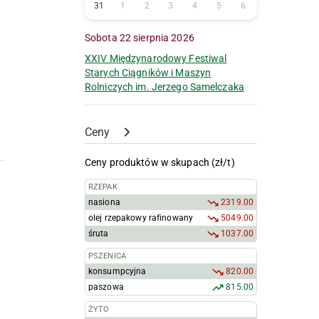
31
1
2
3
4
5
6
Sobota 22 sierpnia 2026
XXIV Międzynarodowy Festiwal
Starych Ciągników i Maszyn
Rolniczych im. Jerzego Samelczaka
Ceny
Ceny produktów w skupach (zł/t)
RZEPAK
nasiona
2319.00
olej rzepakowy rafinowany
5049.00
śruta
1037.00
PSZENICA
konsumpcyjna
820.00
paszowa
815.00
ŻYTO