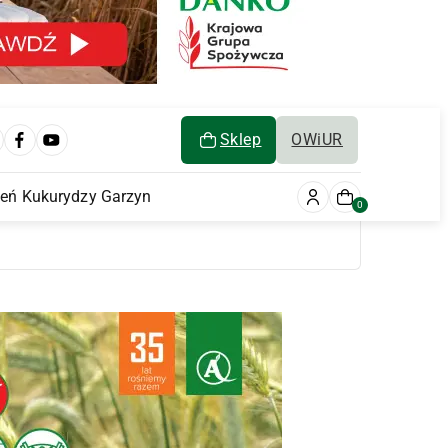
Sklep
OWiUR
ień Kukurydzy Garzyn
0