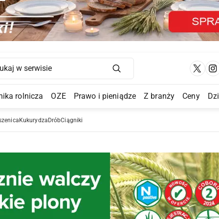
Main Navigation
ika rolnicza
OZE
Prawo i pieniądze
Z branży
Ceny
Dz
a Submenu
szenica
Kukurydza
Drób
Ciągniki