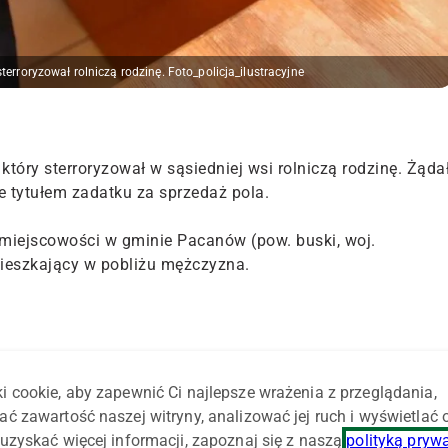
 sterroryzował rolniczą rodzinę. Foto_policja_ilustracyjne
który sterroryzował w sąsiedniej wsi rolniczą rodzinę. Żąda
ne tytułem zadatku za sprzedaż pola.
miejscowości w gminie Pacanów (pow. buski, woj.
mieszkający w pobliżu mężczyzna.
e miały być wpłacone tytułem zaliczki za transakcję kupna-
3-letnia matka odmówili zwrotu pieniędzy, co wzbudziło
i cookie, aby zapewnić Ci najlepsze wrażenia z przeglądania,
w, grozić im, kopał mężczyznę, a jego matkę uderzył w
ać zawartość naszej witryny, analizować jej ruch i wyświetlać
lefon należący do seniorki – opisuje przebieg zdarzeń asp
uzyskać więcej informacji, zapoznaj się z naszą
polityką pryw