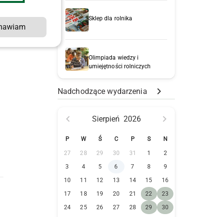
Sklep dla rolnika
mawiam
w
Olimpiada wiedzy i
umiejętności rolniczych
Nadchodzące wydarzenia
Sierpień
2026
P
W
Ś
C
P
S
N
27
28
29
30
31
1
2
3
4
5
6
7
8
9
10
11
12
13
14
15
16
17
18
19
20
21
22
23
24
25
26
27
28
29
30