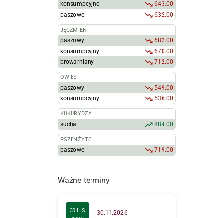
konsumpcyjne
643.00
paszowe
632.00
JĘCZMIEŃ
paszowy
682.00
konsumpcyjny
670.00
browarniany
712.00
OWIES
paszowy
549.00
konsumpcyjny
536.00
KUKURYDZA
sucha
884.00
PSZENŻYTO
paszowe
719.00
Ważne terminy
30 LIS
30.11.2026