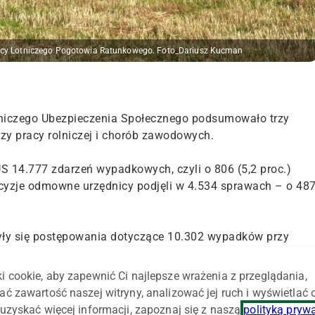
pomocy Lotniczego Pogotowia Ratunkowego. Foto_Dariusz Kucman
Rolniczego Ubezpieczenia Społecznego podsumowało trzy
y pracy rolniczej i chorób zawodowych.
S 14.777 zdarzeń wypadkowych, czyli o 806 (5,2 proc.)
ecyzje odmowne urzędnicy podjęli w 4.534 sprawach – o 48
y się postępowania dotyczące 10.302 wypadków przy
nym. Decyzji przyznających rekompensatę było mniej o 711
48,7 proc.) wzrosła liczba wypadków śmiertelnych.
i cookie, aby zapewnić Ci najlepsze wrażenia z przeglądania,
ać zawartość naszej witryny, analizować jej ruch i wyświetlać
iło wskutek wypadków z grup:
uzyskać więcej informacji, zapoznaj się z naszą
polityką pryw