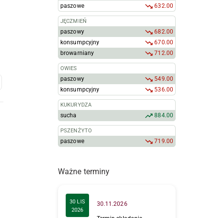
paszowe
632.00
JĘCZMIEŃ
paszowy
682.00
konsumpcyjny
670.00
browarniany
712.00
OWIES
paszowy
549.00
konsumpcyjny
536.00
KUKURYDZA
sucha
884.00
PSZENŻYTO
paszowe
719.00
Ważne terminy
30 LIS
30.11.2026
2026