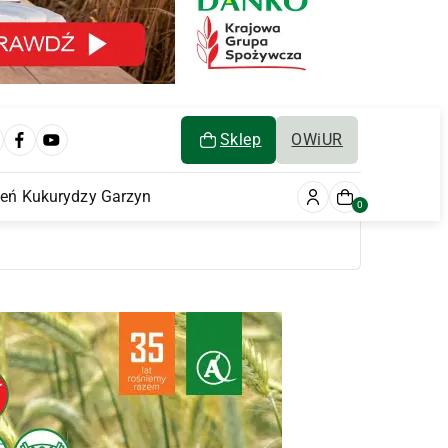
Sklep
OWiUR
ień Kukurydzy Garzyn
0