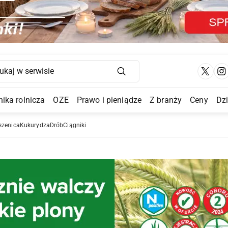
Main Navigation
ika rolnicza
OZE
Prawo i pieniądze
Z branży
Ceny
Dz
a Submenu
szenica
Kukurydza
Drób
Ciągniki