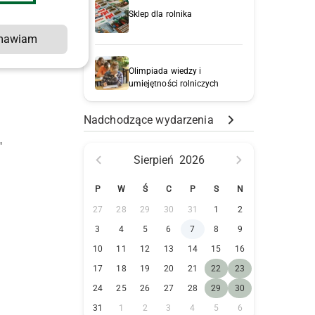
Sklep dla rolnika
mawiam
Olimpiada wiedzy i
umiejętności rolniczych
Nadchodzące wydarzenia
"
Sierpień
2026
P
W
Ś
C
P
S
N
27
28
29
30
31
1
2
3
4
5
6
7
8
9
10
11
12
13
14
15
16
17
18
19
20
21
22
23
i
24
25
26
27
28
29
30
31
1
2
3
4
5
6