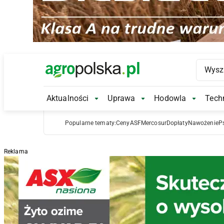
Main Logo
Aktualności
Uprawa
Hodowla
Techn
Aktualności Submenu
Uprawa Submenu
Hodowl
Popularne tematy:
Ceny
ASF
Mercosur
Dopłaty
Nawożenie
P
Reklama