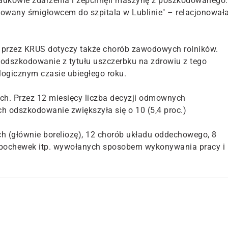
adkowie zdarzenia i zepchnęli maszynę z poszkodowanego.
rtowany śmigłowcem do szpitala w Lublinie" – relacjonował
przez KRUS dotyczy także chorób zawodowych rolników.
dszkodowanie z tytułu uszczerbku na zdrowiu z tego
alogicznym czasie ubiegłego roku.
h. Przez 12 miesięcy liczba decyzji odmownych
ych odszkodowanie zwiększyła się o 10 (5,4 proc.)
 (głównie boreliozę), 12 chorób układu oddechowego, 8
 pochewek itp. wywołanych sposobem wykonywania pracy i