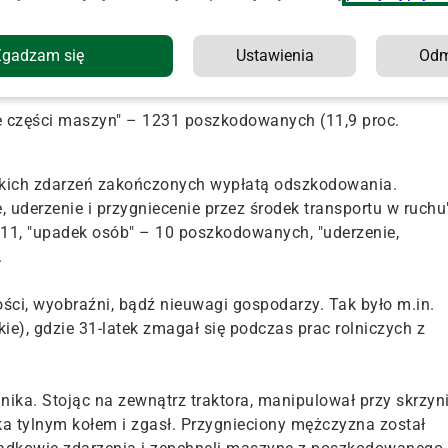
48,7 proc. wypadków zakończonych przyznaniem
Zgadzam się
Ustawienia
Od
rzez zwierzęta" – 1296 poszkodowanych (12,6 proc.
e części maszyn" – 1231 poszkodowanych (11,9 proc.
stkich zdarzeń zakończonych wypłatą odszkodowania.
 uderzenie i przygniecenie przez środek transportu w ruchu
11, "upadek osób" – 10 poszkodowanych, "uderzenie,
.
ości, wyobraźni, bądź nieuwagi gospodarzy. Tak było m.in.
ie), gdzie 31-latek zmagał się podczas prac rolniczych z
lnika. Stojąc na zewnątrz traktora, manipulował przy skrzyn
tka tylnym kołem i zgasł. Przygnieciony mężczyzna został