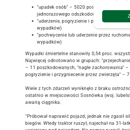
"upadek osób" – 5020 poszkodowanych, (
jednorazowego odszkodowania)
"uderzenie, pogryzienie i przygniecenie p
wypadków)
"pochwycenie lub uderzenie przez ruchom
wypadków)
Wypadki śmiertelne stanowiły 0,54 proc. wszy
Najwięcej odnotowano w grupach: "przejechanie,
– 11 poszkodowanych, "nagłe zachorowania" – 
pogryzienie i przygniecenie przez zwierzęta" – 7
Wiele z tych zdarzeń wyniknęło z braku ostrożn
ostatnio w miejscowości Sosnówka (woj. lubelsk
awarią ciągnika.
"Próbował naprawić pojazd, jednak nie zgasił si
biegów. Wtedy traktor ruszył, najechał na 31-la