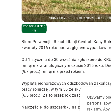
Zdarza się, że ranni rolnicy korzystają z 
ZOBACZ GALERIĘ
(1)
Biuro Prewencji i Rehabilitacji Centrali Kasy 
kwartały 2016 roku pod względem wypadków prz
Od 1 stycznia do 30 września zgłoszono do KRU
mniej niż w analogicznym czasie 2015 roku. D
(9,7 proc.) mniej niż przed rokiem.
Wypłatą jednorazowych odszkodowań zakończył
pracy rolniczej, w tym 55 ze skutkiem śmiertel
(6,5 proc.). Za to przez rok znacznie, bo o 19 (
Używamy plik
personalizow
Najczęściej do uszczerbku na zdrowiu dochodz
reklamy. Aby 