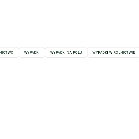
NICTWO
WYPADKI
WYPADKI NA POLU
WYPADKI W ROLNICTWIE