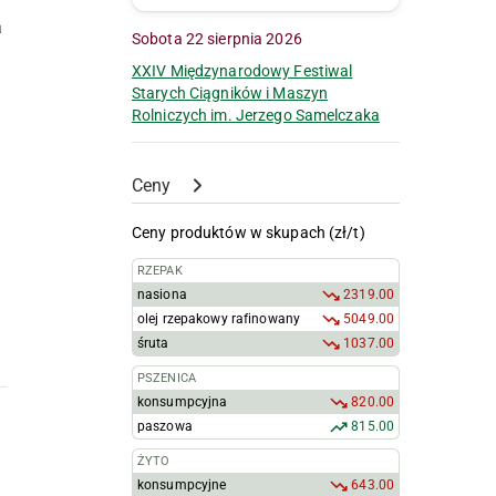
a
Sobota 22 sierpnia 2026
XXIV Międzynarodowy Festiwal
Starych Ciągników i Maszyn
Rolniczych im. Jerzego Samelczaka
Ceny
Ceny produktów w skupach (zł/t)
RZEPAK
nasiona
2319.00
olej rzepakowy rafinowany
5049.00
śruta
1037.00
PSZENICA
konsumpcyjna
820.00
paszowa
815.00
ŻYTO
konsumpcyjne
643.00