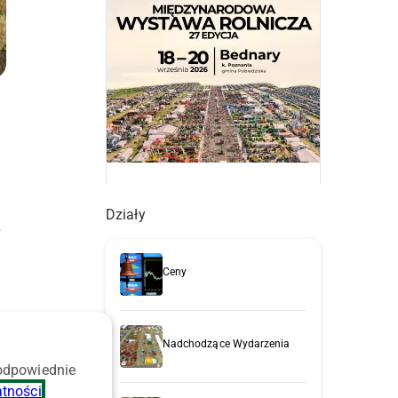
Działy
7
Ceny
Nadchodzące Wydarzenia
 odpowiednie
atności
.