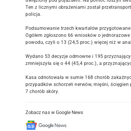
uwięziony pod pojazdem. Na pomoc ruszyli świ
Ten z licznymi obrażeniami został przetranspo
policja.
Podsumowanie trzech kwartałów przygotowane 
Ogółem zgłoszono 66 wniosków o jednorazowe o
powodu, czyli o 13 (24,5 proc.) więcej niż w an
Wydano 53 decyzje odmowne i 195 przyznającyc
zmniejszyła się o 44 (45,4 proc.), a przyznając
Kasa odnotowała w sumie 168 chorób zakaźnych
przypadków schorzeń nerwów, mięśni, ścięgien
7 chorób skóry.
Zobacz nas w Google News