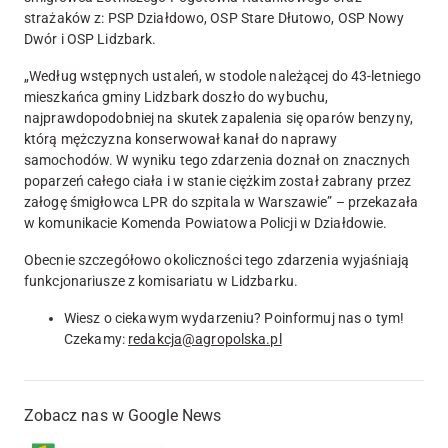
strażaków z: PSP Działdowo, OSP Stare Dłutowo, OSP Nowy
Dwór i OSP Lidzbark.
„Według wstępnych ustaleń, w stodole należącej do 43-letniego
mieszkańca gminy Lidzbark doszło do wybuchu,
najprawdopodobniej na skutek zapalenia się oparów benzyny,
którą mężczyzna konserwował kanał do naprawy
samochodów. W wyniku tego zdarzenia doznał on znacznych
poparzeń całego ciała i w stanie ciężkim został zabrany przez
załogę śmigłowca LPR do szpitala w Warszawie” – przekazała
w komunikacie Komenda Powiatowa Policji w Działdowie.
Obecnie szczegółowo okoliczności tego zdarzenia wyjaśniają
funkcjonariusze z komisariatu w Lidzbarku.
Wiesz o ciekawym wydarzeniu? Poinformuj nas o tym!
Czekamy:
redakcja@agropolska.pl
Zobacz nas w Google News