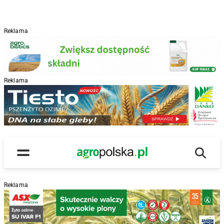
Reklama
Reklama
R
Wyszu
Main Logo
Menu
Reklama