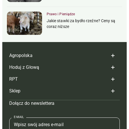
Prawo i Pieniądze
Jakie stawki za bydło rzeźne? Ceny są
coraz niższe
Agropolska
Hoduj z Głową
Redakcja
RPT
Reklama
Hoduj z głową bydło
Sklep
Tagi
Hoduj z głową świnie
Redakcja
Dołącz do newslettera
Mapa serwisu
Prenumerata
Prenumerata
Czasopisma i prenumerata
Kontakt
Redakcja
Reklama
Książki
E-MAIL
Regulamin
Kontakt
Kontakt
Regulamin