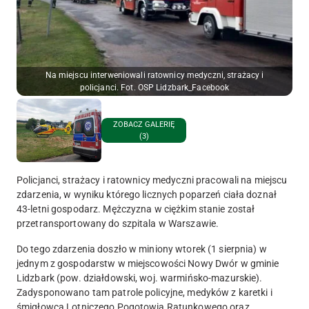
Na miejscu interweniowali ratownicy medyczni, strażacy i
policjanci. Fot. OSP Lidzbark_Facebook
ZOBACZ GALERIĘ
(3)
Policjanci, strażacy i ratownicy medyczni pracowali na miejscu
zdarzenia, w wyniku którego licznych poparzeń ciała doznał
43-letni gospodarz. Mężczyzna w ciężkim stanie został
przetransportowany do szpitala w Warszawie.
Do tego zdarzenia doszło w miniony wtorek (1 sierpnia) w
jednym z gospodarstw w miejscowości Nowy Dwór w gminie
Lidzbark (pow. działdowski, woj. warmińsko-mazurskie).
Zadysponowano tam patrole policyjne, medyków z karetki i
śmigłowca Lotniczego Pogotowia Ratunkowego oraz