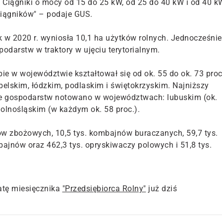
. Ciągniki o mocy od 15 do 25 kW, od 25 do 40 kW i od 40 k
 ciągników" – podaje GUS.
k w 2020 r. wyniosła 10,1 ha użytków rolnych. Jednocześnie
odarstw w traktory w ujęciu terytorialnym.
ie w województwie kształtował się od ok. 55 do ok. 73 proc
belskim, łódzkim, podlaskim i świętokrzyskim. Najniższy
bie gospodarstw notowano w województwach: lubuskim (ok.
olnośląskim (w każdym ok. 58 proc.).
ów zbożowych, 10,5 tys. kombajnów buraczanych, 59,7 tys.
ajnów oraz 462,3 tys. opryskiwaczy polowych i 51,8 tys.
tę miesięcznika
"Przedsiębiorca Rolny"
już dziś