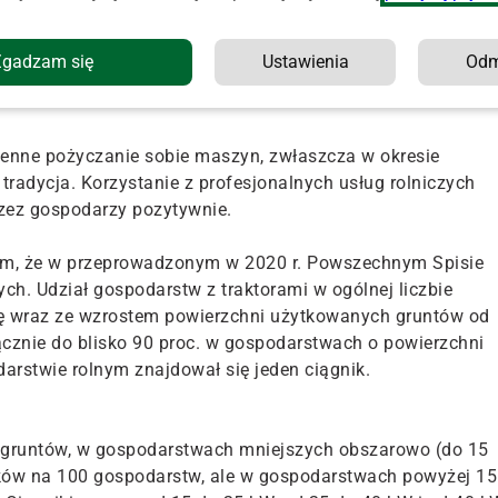
jak większe potrzeby sprzętowe do obsługi zwiększonego
Zgadzam się
Ustawienia
Od
erżawy) czy koszty zakupu maszyn (w kontraście do kondycj
ienne pożyczanie sobie maszyn, zwłaszcza w okresie
 tradycja. Korzystanie z profesjonalnych usług rolniczych
rzez gospodarzy pozytywnie.
am, że w przeprowadzonym w 2020 r. Powszechnym Spisie
ch. Udział gospodarstw z traktorami w ogólnej liczbie
się wraz ze wzrostem powierzchni użytkowanych gruntów od
ącznie do blisko 90 proc. w gospodarstwach o powierzchni
arstwie rolnym znajdował się jeden ciągnik.
 gruntów, w gospodarstwach mniejszych obszarowo (do 15
ików na 100 gospodarstw, ale w gospodarstwach powyżej 15