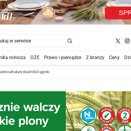
Main Navigation
ika rolnicza
OZE
Prawo i pieniądze
Z branży
Ceny
Dz
a Submenu
szenica
Kukurydza
Drób
Ciągniki