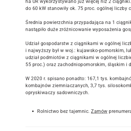
ha UR wykorzystywano już więcej niż 2 ciągniki
do 60 kW stanowiły ok. 75 proc. ogólnej liczby
Średnia powierzchnia przypadająca na 1 ciągni
nastąpiło duże zróżnicowanie wyposażenia gosp
Udział gospodarstw z ciągnikami w ogólnej liczb
i najwyższy był w woj.: kujawsko-pomorskim, lu
udział podmiotów z ciągnikami w ogólnej licz
55 proc.) oraz zachodniopomorskim, śląskim i d
W 2020 r. spisano ponadto: 167,1 tys. kombajn
kombajnów ziemniaczanych, 3,7 tys. silosokomb
opryskiwaczy sadowniczych.
Rolnictwo bez tajemnic.
Zamów
prenumera