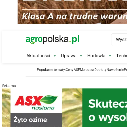
Main Logo
Aktualności
Uprawa
Hodowla
Techn
Aktualności Submenu
Uprawa Submenu
Hodowl
Popularne tematy:
Ceny
ASF
Mercosur
Dopłaty
Nawożenie
P
Reklama