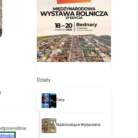
Działy
e
Ceny
Nadchodzące Wydarzenia
 odpowiednie
atności
.