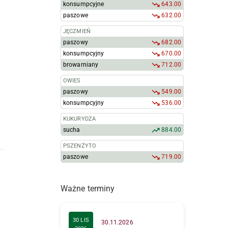
konsumpcyjne
643.00
paszowe
632.00
JĘCZMIEŃ
paszowy
682.00
konsumpcyjny
670.00
browarniany
712.00
OWIES
paszowy
549.00
konsumpcyjny
536.00
KUKURYDZA
sucha
884.00
PSZENŻYTO
paszowe
719.00
Ważne terminy
30 LIS
30.11.2026