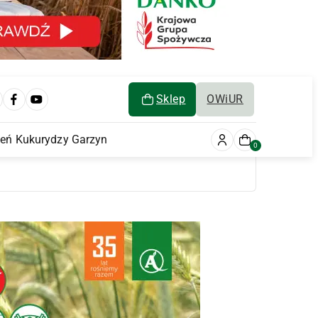
Sklep
OWiUR
ień Kukurydzy Garzyn
0