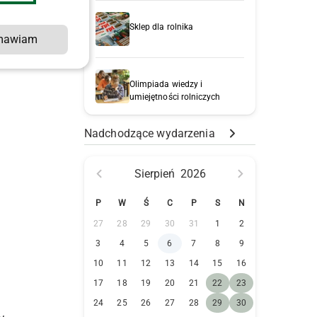
Sklep dla rolnika
mawiam
i
Olimpiada wiedzy i
umiejętności rolniczych
Nadchodzące wydarzenia
Sierpień
2026
P
W
Ś
C
P
S
N
27
28
29
30
31
1
2
3
4
5
6
7
8
9
10
11
12
13
14
15
16
17
18
19
20
21
22
23
24
25
26
27
28
29
30