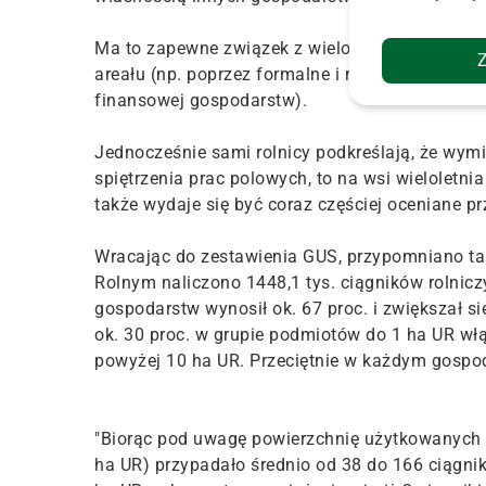
Ma to zapewne związek z wieloma czynnikami, 
areału (np. poprzez formalne i nieformalne dzi
finansowej gospodarstw).
Jednocześnie sami rolnicy podkreślają, że wym
spiętrzenia prac polowych, to na wsi wieloletnia
także wydaje się być coraz częściej oceniane p
Wracając do zestawienia GUS, przypomniano t
Rolnym naliczono 1448,1 tys. ciągników rolniczy
gospodarstw wynosił ok. 67 proc. i zwiększał 
ok. 30 proc. w grupie podmiotów do 1 ha UR wł
powyżej 10 ha UR. Przeciętnie w każdym gospod
"Biorąc pod uwagę powierzchnię użytkowanych
ha UR) przypadało średnio od 38 do 166 ciągn