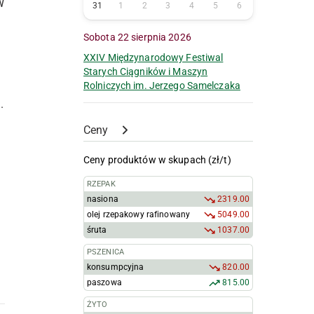
W
31
1
2
3
4
5
6
Sobota 22 sierpnia 2026
XXIV Międzynarodowy Festiwal
Starych Ciągników i Maszyn
Rolniczych im. Jerzego Samelczaka
.
Ceny
Ceny produktów w skupach (zł/t)
RZEPAK
nasiona
2319.00
olej rzepakowy rafinowany
5049.00
śruta
1037.00
PSZENICA
konsumpcyjna
820.00
paszowa
815.00
ŻYTO