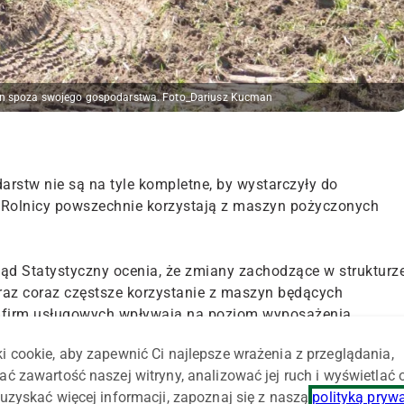
yn spoza swojego gospodarstwa. Foto_Dariusz Kucman
rstw nie są na tyle kompletne, by wystarczyły do
 Rolnicy powszechnie korzystają z maszyn pożyczonych
ąd Statystyczny ocenia, że zmiany zachodzące w strukturz
raz coraz częstsze korzystanie z maszyn będących
ub firm usługowych wpływają na poziom wyposażenia
i cookie, aby zapewnić Ci najlepsze wrażenia z przeglądania,
ać zawartość naszej witryny, analizować jej ruch i wyświetlać
tkownicy zadeklarowali korzystanie z maszyn będących
uzyskać więcej informacji, zapoznaj się z naszą
polityką pryw
 firm usługowych wyniósł ok. 70 proc." – wskazuje GUS.