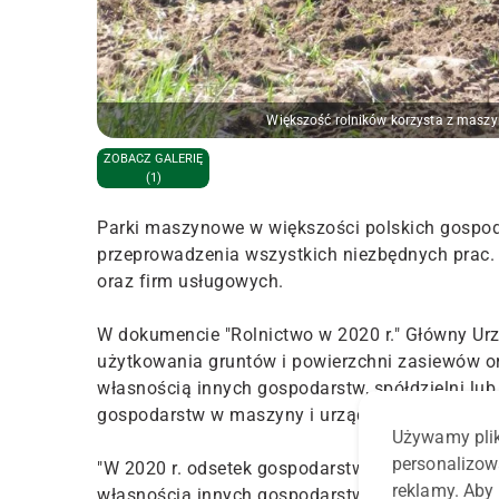
Większość rolników korzysta z masz
ZOBACZ GALERIĘ
(1)
Parki maszynowe w większości polskich gospoda
przeprowadzenia wszystkich niezbędnych prac.
oraz firm usługowych.
W dokumencie "Rolnictwo w 2020 r." Główny Urz
użytkowania gruntów i powierzchni zasiewów o
własnością innych gospodarstw, spółdzielni l
gospodarstw w maszyny i urządzenia rolnicze.
Używamy plik
personalizow
"W 2020 r. odsetek gospodarstw, w których uży
reklamy. Aby 
własnością innych gospodarstw, spółdzielni lub