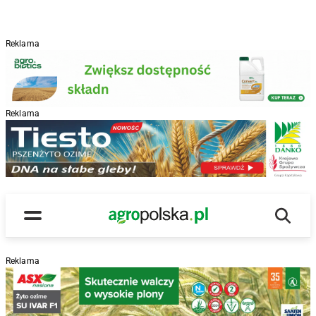
Reklama
Reklama
R
Wyszu
Main Logo
Menu
Reklama