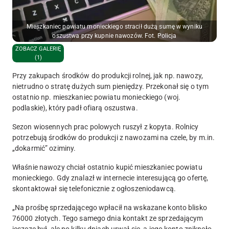
Mieszkaniec powiatu monieckiego stracił dużą sumę w wyniku
oszustwa przy kupnie nawozów. Fot. Policja
ZOBACZ GALERIĘ
(1)
Przy zakupach środków do produkcji rolnej, jak np. nawozy,
nietrudno o stratę dużych sum pieniędzy. Przekonał się o tym
ostatnio np. mieszkaniec powiatu monieckiego (woj.
podlaskie), który padł ofiarą oszustwa.
Sezon wiosennych prac polowych ruszył z kopyta. Rolnicy
potrzebują środków do produkcji z nawozami na czele, by m.in.
„dokarmić” oziminy.
Właśnie nawozy chciał ostatnio kupić mieszkaniec powiatu
monieckiego.
Gdy znalazł w internecie interesującą go ofertę,
skontaktował się telefonicznie z ogłoszeniodawcą.
„
Na prośbę sprzedającego wpłacił na wskazane konto blisko
76000 złotych. Tego samego dnia kontakt ze sprzedającym
jeszcze był, ale po kilku dniach urwał się, a jego konto zniknęło