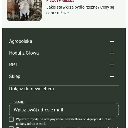
Prawo i Pieniądze
Jakie stawki za bydło rzeźne? Ceny są
coraz niższe
Agropolska
Hoduj z Głową
Redakcja
RPT
Reklama
Hoduj z głową bydło
Sklep
Tagi
Hoduj z głową świnie
Redakcja
Dołącz do newslettera
Mapa serwisu
Prenumerata
Prenumerata
Czasopisma i prenumerata
Kontakt
Redakcja
Reklama
Książki
E-MAIL
Regulamin
Kontakt
Kontakt
Regulamin
Wyrażam zgodę na otrzymywanie newslettera od Agropolska.pl na
Polityka prywatności
Reklama
Krzyżówki
podany adres e-mail.