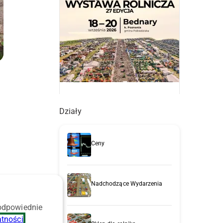
Działy
Ceny
Nadchodzące Wydarzenia
 odpowiednie
atności
.