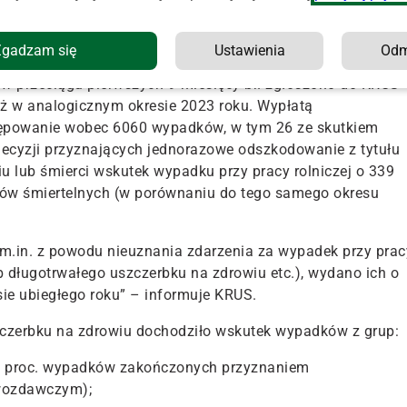
anych sposobem wykonywania pracy, 2 choroby skóry oraz
1
ałania czynników występujących w środowisku pracy
acie Kasy.
Zgadzam się
Ustawienia
Od
, w przeciągu pierwszych 9 miesięcy br. zgłoszono do KRUS
ż w analogicznym okresie 2023 roku. Wypłatą
ępowanie wobec 6060 wypadków, w tym
26 ze skutkiem
decyzji przyznających jednorazowe odszkodowanie z tytułu
u lub śmierci wskutek wypadku przy pracy rolniczej o 339
adków śmiertelnych (w porównaniu do tego samego okresu
.in. z powodu nieuznania zdarzenia za wypadek przy prac
ub długotrwałego uszczerbku na zdrowiu etc.), wydano ich o
sie ubiegłego roku” – informuje KRUS.
zczerbku na zdrowiu dochodziło wskutek wypadków z grup:
3 proc. wypadków zakończonych przyznaniem
wozdawczym);