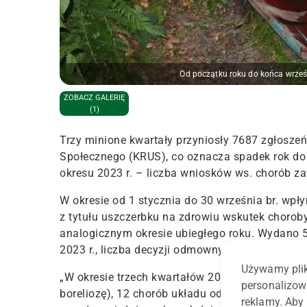
Od początku roku do końca wrze
ZOBACZ GALERIĘ
(1)
Trzy minione kwartały przyniosły 7687 zgłosz
Społecznego (KRUS), co oznacza spadek rok do
okresu 2023 r. – liczba wniosków ws. chorób 
W okresie od 1 stycznia do 30 września br. wp
z tytułu uszczerbku na zdrowiu wskutek choro
analogicznym okresie ubiegłego roku. Wydano 
2023 r., liczba decyzji odmownych zwiększyła się
Używamy plik
„W okresie trzech kwartałów 2024 r. odnotowan
personalizow
boreliozę)
, 12 chorób układu oddechowego (w t
reklamy. Aby 