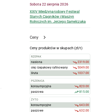
Sobota 22 sierpnia 2026
XXIV Międzynarodowy Festiwal
Starych Ciągników i Maszyn
Rolniczych im. Jerzego Samelczaka
Ceny
Ceny produktów w skupach (zł/t)
RZEPAK
nasiona
2319.00
olej rzepakowy rafinowany
5049.00
śruta
1037.00
PSZENICA
konsumpcyjna
820.00
paszowa
815.00
ŻYTO
konsumpcyjne
643.00
paszowe
632.00