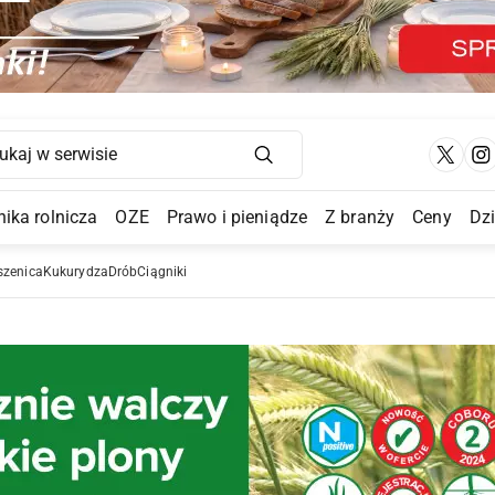
Main Navigation
ika rolnicza
OZE
Prawo i pieniądze
Z branży
Ceny
Dz
a Submenu
szenica
Kukurydza
Drób
Ciągniki