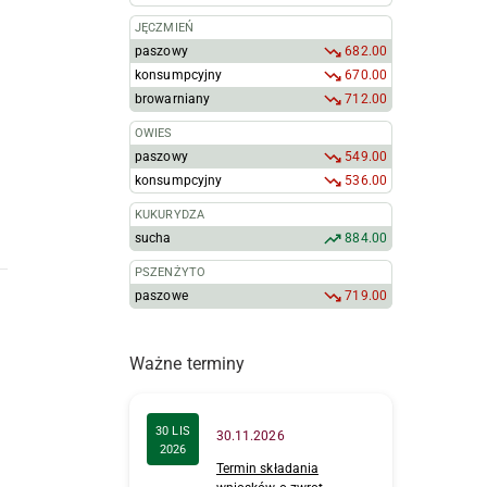
JĘCZMIEŃ
paszowy
682.00
konsumpcyjny
670.00
browarniany
712.00
OWIES
paszowy
549.00
konsumpcyjny
536.00
KUKURYDZA
sucha
884.00
PSZENŻYTO
paszowe
719.00
Ważne terminy
30 LIS
30.11.2026
2026
Termin składania