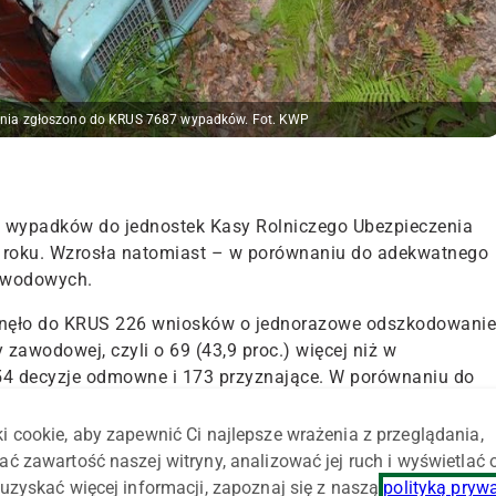
śnia zgłoszono do KRUS 7687 wypadków. Fot. KWP
eń wypadków do jednostek Kasy Rolniczego Ubezpieczenia
 roku. Wzrosła natomiast – w porównaniu do adekwatnego
zawodowych.
łynęło do KRUS
226 wniosków o jednorazowe odszkodowanie
by zawodowej
, czyli
o 69 (43,9 proc.) więcej
niż w
54 decyzje odmowne i 173 przyznające. W porównaniu do
 o 7 (14,9 proc.), a decyzji przyznających o 12 (7,5 proc.).
i cookie, aby zapewnić Ci najlepsze wrażenia z przeglądania,
o:
149 chorób zakaźnych lub pasożytniczych (głównie
ać zawartość naszej witryny, analizować jej ruch i wyświetlać
ym jeden przypadek śmiertelny), 9 przypadków schorzeń
uzyskać więcej informacji, zapoznaj się z naszą
polityką pryw