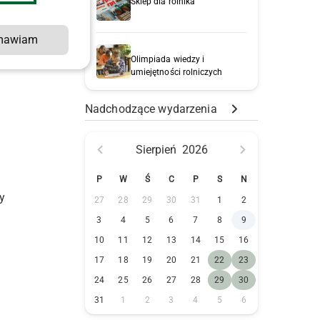
Sklep dla rolnika
mawiam
Olimpiada wiedzy i
umiejętności rolniczych
Nadchodzące wydarzenia
Sierpień
2026
P
W
Ś
C
P
S
N
y
27
28
29
30
31
1
2
3
4
5
6
7
8
9
10
11
12
13
14
15
16
17
18
19
20
21
22
23
24
25
26
27
28
29
30
31
1
2
3
4
5
6