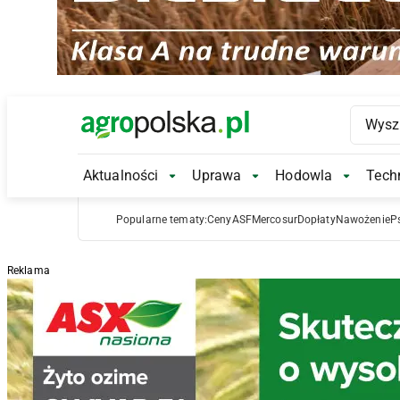
Main Logo
Aktualności
Uprawa
Hodowla
Techn
Aktualności Submenu
Uprawa Submenu
Hodowl
Popularne tematy:
Ceny
ASF
Mercosur
Dopłaty
Nawożenie
P
Reklama