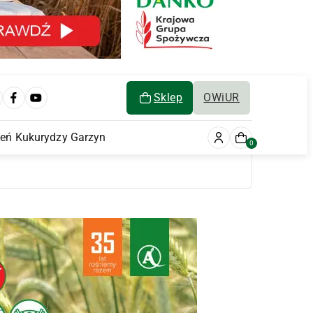
Sklep
OWiUR
ień Kukurydzy Garzyn
0