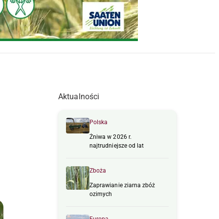
Aktualności
Polska
Żniwa w 2026 r.
najtrudniejsze od lat
Zboża
Zaprawianie ziarna zbóż
ozimych