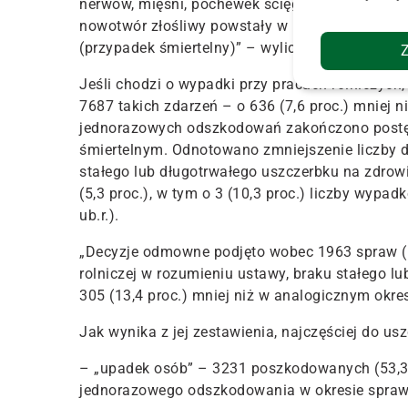
nerwów, mięśni, pochewek ścięgien itp. wywoł
nowotwór złośliwy powstały w następstwie dzi
(przypadek śmiertelny)
” – wyliczono w komunik
Jeśli chodzi
o wypadki przy pracach rolniczych
7687 takich zdarzeń – o 636 (7,6 proc.) mniej
ni
jednorazowych odszkodowań zakończono post
śmiertelnym
. Odnotowano zmniejszenie liczby 
stałego lub długotrwałego uszczerbku na zdrowi
(5,3 proc.), w tym o 3 (10,3 proc.) liczby wyp
ub.r.).
„Decyzje odmowne podjęto wobec 1963 spraw (m
rolniczej w rozumieniu ustawy, braku stałego l
305 (13,4 proc.) mniej niż w analogicznym okre
Jak wynika z jej zestawienia,
najczęściej do us
– „upadek osób” – 3231 poszkodowanych (53,
jednorazowego odszkodowania w okresie spra