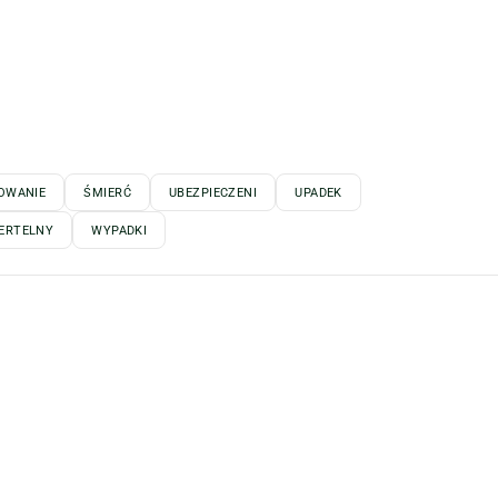
OWANIE
ŚMIERĆ
UBEZPIECZENI
UPADEK
ERTELNY
WYPADKI