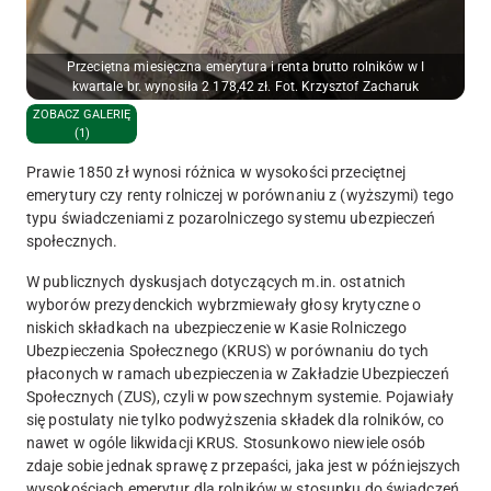
Przeciętna miesięczna emerytura i renta brutto rolników w I
kwartale br. wynosiła 2 178,42 zł. Fot. Krzysztof Zacharuk
ZOBACZ GALERIĘ
(1)
Prawie 1850 zł wynosi różnica w wysokości przeciętnej
emerytury czy renty rolniczej w porównaniu z (wyższymi) tego
typu świadczeniami z pozarolniczego systemu ubezpieczeń
społecznych.
W publicznych dyskusjach dotyczących m.in. ostatnich
wyborów prezydenckich wybrzmiewały głosy krytyczne o
niskich składkach na ubezpieczenie w Kasie Rolniczego
Ubezpieczenia Społecznego (KRUS) w porównaniu do tych
płaconych w ramach ubezpieczenia w Zakładzie Ubezpieczeń
Społecznych (ZUS), czyli w powszechnym systemie. Pojawiały
się postulaty nie tylko podwyższenia składek dla rolników, co
nawet w ogóle likwidacji KRUS. Stosunkowo niewiele osób
zdaje sobie jednak sprawę z przepaści, jaka jest w późniejszych
wysokościach emerytur dla rolników w stosunku do świadczeń