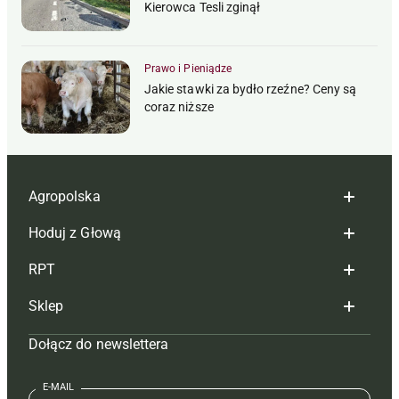
Kierowca Tesli zginął
Prawo i Pieniądze
Jakie stawki za bydło rzeźne? Ceny są
coraz niższe
Agropolska
Hoduj z Głową
Redakcja
RPT
Reklama
Hoduj z głową bydło
Sklep
Tagi
Hoduj z głową świnie
Redakcja
Dołącz do newslettera
Mapa serwisu
Prenumerata
Prenumerata
Czasopisma i prenumerata
Kontakt
Redakcja
Reklama
Książki
E-MAIL