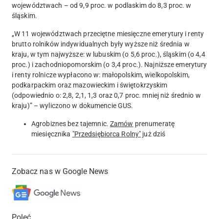
województwach – od 9,9 proc. w podlaskim do 8,3 proc. w
śląskim.
„W 11 województwach przeciętne miesięczne emerytury i renty
brutto rolników indywidualnych były wyższe niż średnia w
kraju, w tym najwyższe: w lubuskim (o 5,6 proc.), śląskim (o 4,4
proc.) i zachodniopomorskim (o 3,4 proc.). Najniższe emerytury
i renty rolnicze wypłacono w: małopolskim, wielkopolskim,
podkarpackim oraz mazowieckim i świętokrzyskim
(odpowiednio o: 2,8, 2,1, 1,3 oraz 0,7 proc. mniej niż średnio w
kraju)” – wyliczono w dokumencie GUS.
Agrobiznes bez tajemnic.
Zamów
prenumeratę
miesięcznika
"Przedsiębiorca Rolny"
już dziś
Zobacz nas w Google News
Poleć