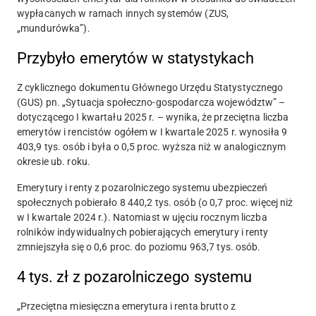
wypłacanych w ramach innych systemów (ZUS,
„mundurówka”).
Przybyło emerytów w statystykach
Z cyklicznego dokumentu Głównego Urzędu Statystycznego
(GUS) pn. „Sytuacja społeczno-gospodarcza województw” –
dotyczącego I kwartału 2025 r. – wynika, że przeciętna liczba
emerytów i rencistów ogółem w I kwartale 2025 r. wynosiła 9
403,9 tys. osób i była o 0,5 proc. wyższa niż w analogicznym
okresie ub. roku.
Emerytury i renty z pozarolniczego systemu ubezpieczeń
społecznych pobierało 8 440,2 tys. osób (o 0,7 proc. więcej niż
w I kwartale 2024 r.). Natomiast w ujęciu rocznym liczba
rolników indywidualnych pobierających emerytury i renty
zmniejszyła się o 0,6 proc. do poziomu 963,7 tys. osób.
4 tys. zł z pozarolniczego systemu
„
Przeciętna miesięczna emerytura i renta brutto z