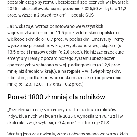
pozarolniczego systemu ubezpieczeń społecznych w I kwartale
2025 r. ukształtowała się na poziomie 4 025,50 zł
i była o 11,2
proc. wyższa niż przed rokiem” – podaje GUS.
Jak wskazuje, wzrost odnotowano we wszystkich
województwach – od po 11,5 proc. w lubuskim, opolskim i
wielkopolskim do o 10,7 proc. w podlaskim. Emerytury i renty
wyższe niż przeciętnie w kraju wypłacono w woj. śląskim (o
13,5 proc.) i mazowieckim (o 2,0 proc.). Najniższe przeciętne
emerytury i renty z pozarolniczego systemu ubezpieczeń
społecznych wypłacono w woj. podkarpackim (o 12,9 proc.
mniej niż średnio w kraju), a następnie – w: świętokrzyskim,
lubelskim, podlaskim i warmińsko-mazurskim (odpowiednio
mniej o: 12,3, 12,0, 11,7 oraz 10,2 proc.).
Ponad 1800 zł mniej dla rolników
„
Przeciętna miesięczna emerytura i renta brutto rolników
indywidualnych w I kwartale 2025 r. wynosiła 2 178,42 zł
i w
skali roku zwiększyła się o 9,4 proc.” – informuje GUS.
Według jego zestawienia, wzrost obserwowano we wszystkich