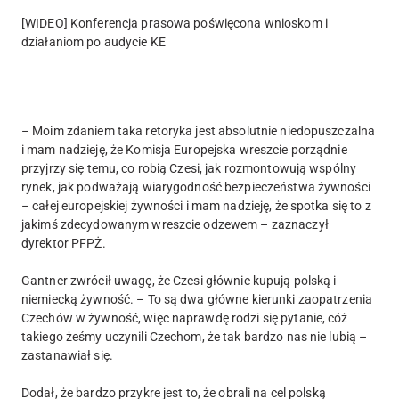
[WIDEO] Konferencja prasowa poświęcona wnioskom i
działaniom po audycie KE
– Moim zdaniem taka retoryka jest absolutnie niedopuszczalna
i mam nadzieję, że Komisja Europejska wreszcie porządnie
przyjrzy się temu, co robią Czesi, jak rozmontowują wspólny
rynek, jak podważają wiarygodność bezpieczeństwa żywności
– całej europejskiej żywności i mam nadzieję, że spotka się to z
jakimś zdecydowanym wreszcie odzewem – zaznaczył
dyrektor PFPŻ.
Gantner zwrócił uwagę, że Czesi głównie kupują polską i
niemiecką żywność. – To są dwa główne kierunki zaopatrzenia
Czechów w żywność, więc naprawdę rodzi się pytanie, cóż
takiego żeśmy uczynili Czechom, że tak bardzo nas nie lubią –
zastanawiał się.
Dodał, że bardzo przykre jest to, że obrali na cel polską