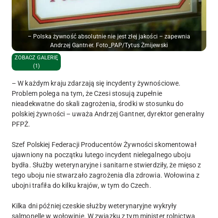
– Polska żywność absolutnie nie jest złej jakości – zapewnia
Andrzej Gantner. Foto_PAP/Tytus Żmijewski
ZOBACZ GALERIĘ
(1)
– W każdym kraju zdarzają się incydenty żywnościowe.
Problem polega na tym, że Czesi stosują zupełnie
nieadekwatne do skali zagrożenia, środki w stosunku do
polskiej żywności – uważa Andrzej Gantner, dyrektor generalny
PFPŻ.
Szef Polskiej Federacji Producentów Żywności skomentował
ujawniony na początku lutego incydent nielegalnego uboju
bydła. Służby weterynaryjne i sanitarne stwierdziły, że mięso z
tego uboju nie stwarzało zagrożenia dla zdrowia. Wołowina z
ubojni trafiła do kilku krajów, w tym do Czech.
Kilka dni później czeskie służby weterynaryjne wykryły
salmonellę w wołowinie. W związku z tym minister rolnictwa