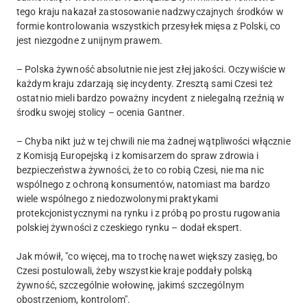
tego kraju nakazał zastosowanie nadzwyczajnych środków w
formie kontrolowania wszystkich przesyłek mięsa z Polski, co
jest niezgodne z unijnym prawem.
– Polska żywność absolutnie nie jest złej jakości. Oczywiście w
każdym kraju zdarzają się incydenty. Zresztą sami Czesi też
ostatnio mieli bardzo poważny incydent z nielegalną rzeźnią w
środku swojej stolicy – ocenia Gantner.
– Chyba nikt już w tej chwili nie ma żadnej wątpliwości włącznie
z Komisją Europejską i z komisarzem do spraw zdrowia i
bezpieczeństwa żywności, że to co robią Czesi, nie ma nic
wspólnego z ochroną konsumentów, natomiast ma bardzo
wiele wspólnego z niedozwolonymi praktykami
protekcjonistycznymi na rynku i z próbą po prostu rugowania
polskiej żywności z czeskiego rynku – dodał ekspert.
Jak mówił, "co więcej, ma to trochę nawet większy zasięg, bo
Czesi postulowali, żeby wszystkie kraje poddały polską
żywność, szczególnie wołowinę, jakimś szczególnym
obostrzeniom, kontrolom".