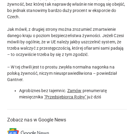
żywność, bez której tak naprawdę właśnie nie mogą się obejść,
bo jednak stanowimy bardzo duży procent w eksporcie do
Czech.
Jak mówił, z drugiej strony można zrozumieć zmartwienie
danego kraju o poziom bezpieczeństwa żywności. Jeżeli Czesi
mówili by ogólnie, że w UE należy jakby uszczelnić system, że
trzeba walczyć z przestępczością, której ofiarami sami padają
– to oczywiście trzeba by się z tym zgodzić.
– W tej chwili jest to prostu zwykła normalna nagonka na
polską żywność, niczym nieusprawiedliwiona – powiedział
Gantner.
Agrobiznes bez tajemnic.
Zamów
prenumeratę
miesięcznika
"Przedsiębiorca Rolny"
już dziś
Zobacz nas w Google News