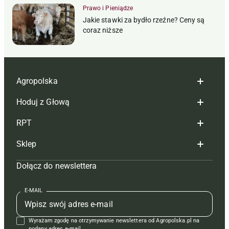
Prawo i Pieniądze
Jakie stawki za bydło rzeźne? Ceny są
coraz niższe
Agropolska
Hoduj z Głową
Redakcja
RPT
Reklama
Hoduj z głową bydło
Sklep
Tagi
Hoduj z głową świnie
Redakcja
Dołącz do newslettera
Mapa serwisu
Prenumerata
Prenumerata
Czasopisma i prenumerata
Kontakt
Redakcja
Reklama
Książki
E-MAIL
Regulamin
Kontakt
Kontakt
Regulamin
Wyrażam zgodę na otrzymywanie newslettera od Agropolska.pl na
Polityka prywatności
podany adres e-mail.