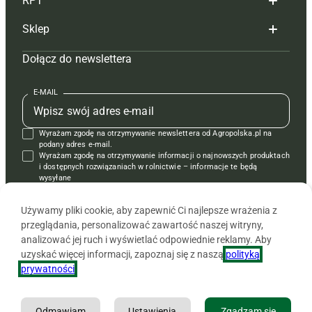
RPT
Reklama
Hoduj z głową bydło
Sklep
Tagi
Hoduj z głową świnie
Redakcja
Dołącz do newslettera
Mapa serwisu
Prenumerata
Prenumerata
Czasopisma i prenumerata
Kontakt
Redakcja
Reklama
Książki
E-MAIL
Regulamin
Kontakt
Kontakt
Regulamin
Wyrażam zgodę na otrzymywanie newslettera od Agropolska.pl na
Polityka prywatności
Reklama
Krzyżówki
podany adres e-mail.
Wyrażam zgodę na otrzymywanie informacji o najnowszych produktach
i dostępnych rozwiązaniach w rolnictwie – informacje te będą
wysyłane
od APRA sp. z o.o. w imieniu partnerów.
Używamy pliki cookie, aby zapewnić Ci najlepsze wrażenia z
przeglądania, personalizować zawartość naszej witryny,
analizować jej ruch i wyświetlać odpowiednie reklamy. Aby
uzyskać więcej informacji, zapoznaj się z naszą
polityką
prywatności
.
Odmawiam
Ustawienia
Zgadzam się