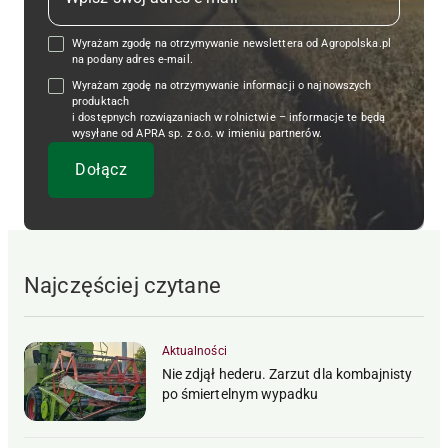
Wyrażam zgodę na otrzymywanie newslettera od Agropolska.pl
na podany adres e-mail.
Wyrażam zgodę na otrzymywanie informacji o najnowszych
produktach
i dostępnych rozwiązaniach w rolnictwie – informacje te będą
wysyłane od APRA sp. z o.o. w imieniu partnerów.
Najczęściej czytane
Aktualności
Nie zdjął hederu. Zarzut dla kombajnisty
po śmiertelnym wypadku