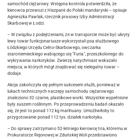
samochód ciężarowy. Wstępna kontrola potwierdziła, że
kierowca przewozi z Hiszpanii do Polski mandarynki – opisuje
Agnieszka Pawlak, rzecznik prasowy Izby Administracji
Skarbowej w Łodzi.
– W związku z podejrzeniami, że w transporcie może być ukryty
lewy towar funkcjonariusze wykorzystali psa służbowego
Łódzkiego Urzędu Celno-Skarbowego, owczarka
staroniemieckiego wabiącego się "Furia", przeszkolonego do
wykrywania narkotyków. Zwierzę natychmiast wskazało
miejsca, w których mógł znajdować się nielegalny towar –
dodaje.
Akcja zakończyła się pełnym sukcesem służb, ponieważ w
lukach technicznych naczepy samochodu ciężarowego
znaleziono 32 czarne, plastikowe worki. Wszystkie wypełnione
były suszem roślinnym. Po przeprowadzeniu badań okazało
się, że jest to ponad 112 kg marihuany. Umożliwiłoby to
przygotowanie ponad 112 tys. działek narkotyku.
– Do sprawy zatrzymano 52-letniego kierowcę tira, któremu w
Prokuratorze Rejonowej w Zduńskiej Woli przedstawiono