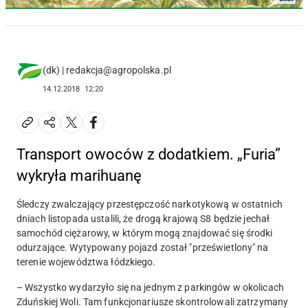
(dk) | redakcja@agropolska.pl
14.12.2018
12:20
Transport owoców z dodatkiem. „Furia”
wykryła marihuanę
Śledczy zwalczający przestępczość narkotykową w ostatnich
dniach listopada ustalili, że drogą krajową S8 będzie jechał
samochód ciężarowy, w którym mogą znajdować się środki
odurzające. Wytypowany pojazd został "prześwietlony" na
terenie województwa łódzkiego.
– Wszystko wydarzyło się na jednym z parkingów w okolicach
Zduńskiej Woli. Tam funkcjonariusze skontrolowali zatrzymany