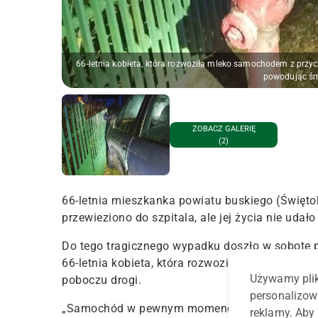
66-letnia kobieta, która rozwoziła mleko samochodem z przycz
powodując śmi
ZOBACZ GALERIĘ
(2)
66-letnia mieszkanka powiatu buskiego (Święto
przewieziono do szpitala, ale jej życia nie udało
Do tego tragicznego wypadku doszło w sobotę 
66-letnia kobieta, która rozwoziła mleko samoc
Używamy plik
poboczu drogi
.
personalizow
„Samochód w pewnym momencie zaczął się stacza
reklamy. Aby 