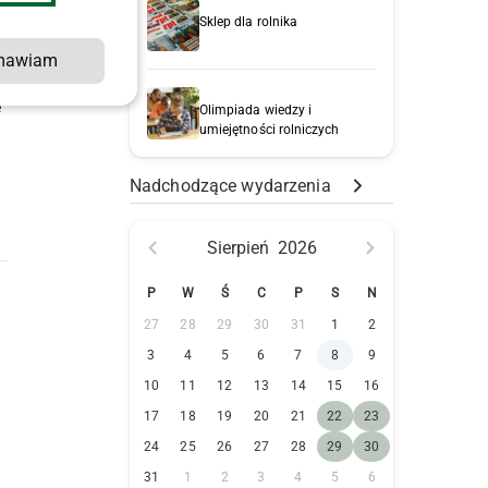
Sklep dla rolnika
mawiam
e
Olimpiada wiedzy i
umiejętności rolniczych
Nadchodzące wydarzenia
Sierpień
2026
P
W
Ś
C
P
S
N
27
28
29
30
31
1
2
3
4
5
6
7
8
9
10
11
12
13
14
15
16
17
18
19
20
21
22
23
24
25
26
27
28
29
30
31
1
2
3
4
5
6