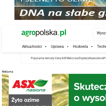
Main Logo
Aktualności
Uprawa
Hodowla
Techn
Aktualności Submenu
Uprawa Submenu
Hodowl
Popularne tematy:
Ceny
ASF
Mercosur
Dopłaty
Nawożenie
P
Reklama