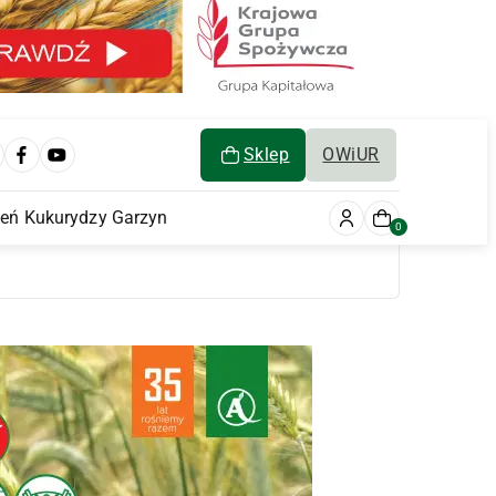
Sklep
OWiUR
ień Kukurydzy Garzyn
0