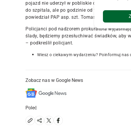
pojazd nie uderzył w pobliskie ogrodzenie.
Nies
do szpitala, ale po godzinie od wypadku otrzyma
powiedział PAP asp. szt. Tomasz Piwowarski z 
Policjanci pod nadzorem prokuratora wyjaśniaj
ślady, będziemy przesłuchiwać świadków, aby w
– podkreślił policjant.
Wiesz o ciekawym wydarzeniu? Poinformuj nas 
Zobacz nas w Google News
Poleć