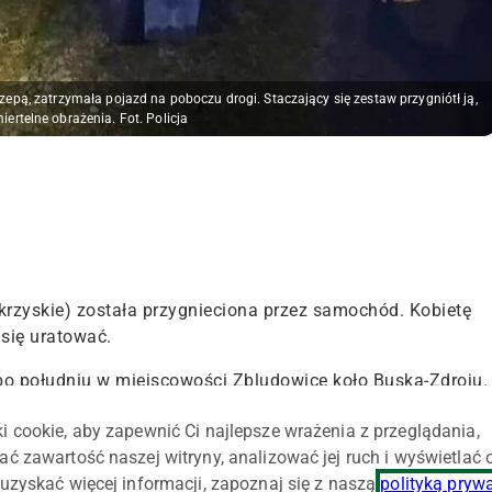
epą, zatrzymała pojazd na poboczu drogi. Staczający się zestaw przygniótł ją,
ertelne obrażenia. Fot. Policja
krzyskie) została przygnieciona przez samochód. Kobietę
 się uratować.
po południu w miejscowości Zbludowice koło Buska-Zdroju.
hodem renault scenic z przyczepą, zatrzymała pojazd na
i cookie, aby zapewnić Ci najlepsze wrażenia z przeglądania,
ać zawartość naszej witryny, analizować jej ruch i wyświetlać
ć z niewielkiej górki. Kobieta chciała zapobiec temu, ab
uzyskać więcej informacji, zapoznaj się z naszą
polityką pryw