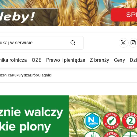
Main Navigation
ika rolnicza
OZE
Prawo i pieniądze
Z branży
Ceny
Dz
a Submenu
szenica
Kukurydza
Drób
Ciągniki