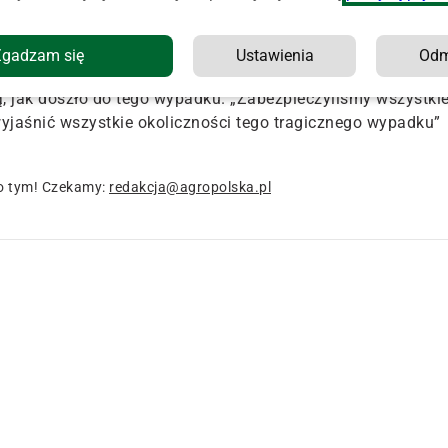
tety, 66-latka została przygnieciona przez samochód
. Trafiła
liśmy informację, że jej życia nie udało się uratować” –
Zgadzam się
Ustawienia
Od
Komendy Powiatowej Policji w Busku-Zdroju.
ą, jak doszło do tego wypadku. „Zabezpieczyliśmy wszystki
yjaśnić wszystkie okoliczności tego tragicznego wypadku”
o tym! Czekamy:
redakcja@agropolska.pl