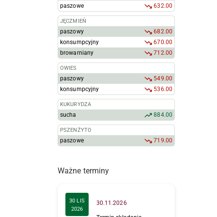
paszowe
632.00
JĘCZMIEŃ
paszowy
682.00
konsumpcyjny
670.00
browarniany
712.00
OWIES
paszowy
549.00
konsumpcyjny
536.00
KUKURYDZA
sucha
884.00
PSZENŻYTO
paszowe
719.00
Ważne terminy
30 LIS
30.11.2026
2026