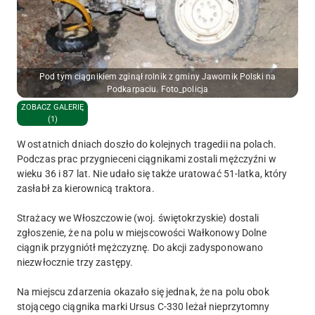
Pod tym ciągnikiem zginął rolnik z gminy Jawornik Polski na
Podkarpaciu. Foto_policja
ZOBACZ GALERIĘ
(1)
W ostatnich dniach doszło do kolejnych tragedii na polach.
Podczas prac przygnieceni ciągnikami zostali mężczyźni w
wieku 36 i 87 lat. Nie udało się także uratować 51-latka, który
zasłabł za kierownicą traktora.
Strażacy we Włoszczowie (woj. świętokrzyskie) dostali
zgłoszenie, że na polu w miejscowości Wałkonowy Dolne
ciągnik przygniótł mężczyznę. Do akcji zadysponowano
niezwłocznie trzy zastępy.
Na miejscu zdarzenia okazało się jednak, że na polu obok
stojącego ciągnika marki Ursus C-330 leżał nieprzytomny