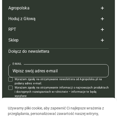
Agropolska
Hoduj z Głową
Redakcja
RPT
Reklama
Hoduj z głową bydło
Sklep
Tagi
Hoduj z głową świnie
Redakcja
Dołącz do newslettera
Mapa serwisu
Prenumerata
Prenumerata
Czasopisma i prenumerata
Kontakt
Redakcja
Reklama
Książki
E-MAIL
Regulamin
Kontakt
Kontakt
Regulamin
Wyrażam zgodę na otrzymywanie newslettera od Agropolska.pl na
Polityka prywatności
Reklama
Krzyżówki
podany adres e-mail.
Wyrażam zgodę na otrzymywanie informacji o najnowszych produktach
i dostępnych rozwiązaniach w rolnictwie – informacje te będą
wysyłane
od APRA sp. z o.o. w imieniu partnerów.
Używamy pliki cookie, aby zapewnić Ci najlepsze wrażenia z
przeglądania, personalizować zawartość naszej witryny,