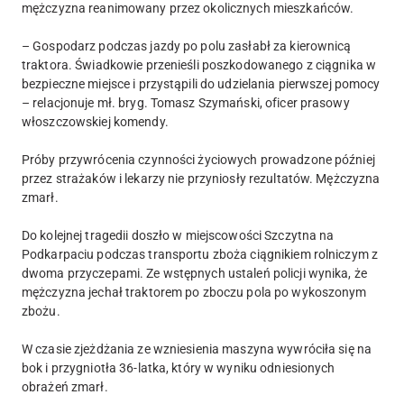
mężczyzna reanimowany przez okolicznych mieszkańców.
– Gospodarz podczas jazdy po polu zasłabł za kierownicą
traktora. Świadkowie przenieśli poszkodowanego z ciągnika w
bezpieczne miejsce i przystąpili do udzielania pierwszej pomocy
– relacjonuje mł. bryg. Tomasz Szymański, oficer prasowy
włoszczowskiej komendy.
Próby przywrócenia czynności życiowych prowadzone później
przez strażaków i lekarzy nie przyniosły rezultatów. Mężczyzna
zmarł.
Do kolejnej tragedii doszło w miejscowości Szczytna na
Podkarpaciu podczas transportu zboża ciągnikiem rolniczym z
dwoma przyczepami. Ze wstępnych ustaleń policji wynika, że
mężczyzna jechał traktorem po zboczu pola po wykoszonym
zbożu.
W czasie zjeżdżania ze wzniesienia maszyna wywróciła się na
bok i przygniotła 36-latka, który w wyniku odniesionych
obrażeń zmarł.