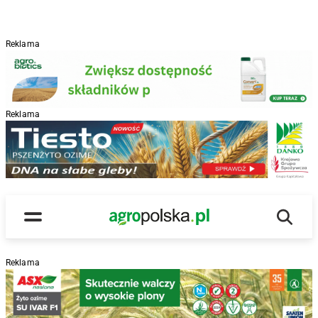
Reklama
Reklama
R
Wyszu
Main Logo
Menu
Reklama