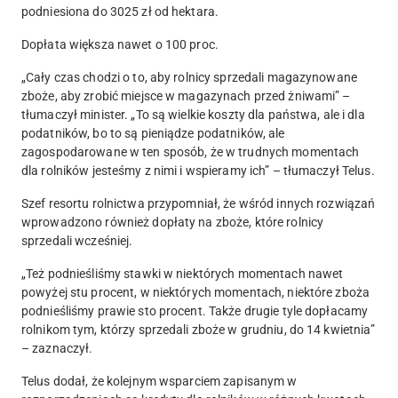
podniesiona do 3025 zł od hektara.
Dopłata większa nawet o 100 proc.
„Cały czas chodzi o to, aby rolnicy sprzedali magazynowane
zboże, aby zrobić miejsce w magazynach przed żniwami” –
tłumaczył minister. „To są wielkie koszty dla państwa, ale i dla
podatników, bo to są pieniądze podatników, ale
zagospodarowane w ten sposób, że w trudnych momentach
dla rolników jesteśmy z nimi i wspieramy ich” – tłumaczył Telus.
Szef resortu rolnictwa przypomniał, że wśród innych rozwiązań
wprowadzono również dopłaty na zboże, które rolnicy
sprzedali wcześniej.
„Też podnieśliśmy stawki w niektórych momentach nawet
powyżej stu procent, w niektórych momentach, niektóre zboża
podnieśliśmy prawie sto procent. Także drugie tyle dopłacamy
rolnikom tym, którzy sprzedali zboże w grudniu, do 14 kwietnia”
– zaznaczył.
Telus dodał, że kolejnym wsparciem zapisanym w