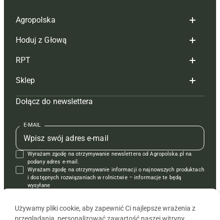
Agropolska
Hoduj z Głową
Redakcja
RPT
Reklama
Hoduj z głową bydło
Sklep
Tagi
Hoduj z głową świnie
Redakcja
Dołącz do newslettera
Mapa serwisu
Prenumerata
Prenumerata
Czasopisma i prenumerata
Kontakt
Redakcja
Reklama
Książki
E-MAIL
Regulamin
Kontakt
Kontakt
Regulamin
Wyrażam zgodę na otrzymywanie newslettera od Agropolska.pl na
Polityka prywatności
Reklama
Krzyżówki
podany adres e-mail.
Wyrażam zgodę na otrzymywanie informacji o najnowszych produktach
i dostępnych rozwiązaniach w rolnictwie – informacje te będą
wysyłane
od APRA sp. z o.o. w imieniu partnerów.
Używamy pliki cookie, aby zapewnić Ci najlepsze wrażenia z
przeglądania, personalizować zawartość naszej witryny,