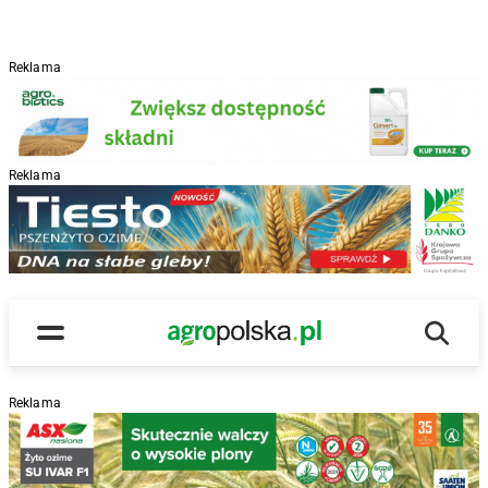
Reklama
Reklama
R
Wyszu
Main Logo
Menu
Reklama