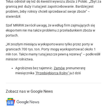
Telus odniósł się też do kwestii wywozu zboża z Polski. „Zbyt za
granicą jest duży i tutaj jest zapotrzebowanie. Bardziej jest
problem, żeby rolnicy chcieli sprzedawać swoje zboże” –
stwierdził.
Szef MRiRW zwrócił uwagę, że według firm zajmujących się
eksportem nie ma także problemu z przeładunkiem zboża w
portach.
„W zeszłym miesiącu wyeksportowano tylko przez porty w
granicach 700 tys. ton. Porty mogą wyeksportować około 1
mln ton. Także mamy tutaj jeszcze pewną rezerwę” – podkreślił
minister rolnictwa.
Agrobiznes bez tajemnic.
Zamów
prenumeratę
miesięcznika
"Przedsiębiorca Rolny"
już dziś
Zobacz nas w Google News