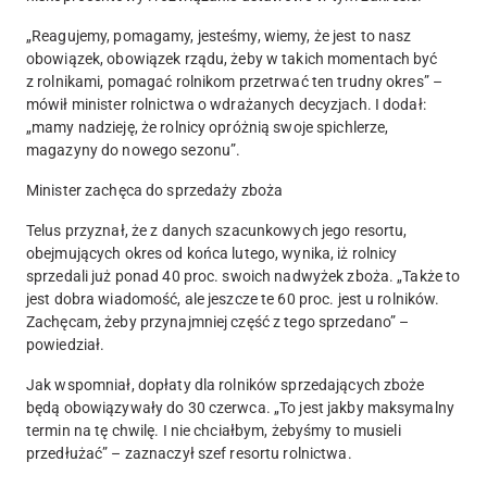
„Reagujemy, pomagamy, jesteśmy, wiemy, że jest to nasz
obowiązek, obowiązek rządu, żeby w takich momentach być
z rolnikami, pomagać rolnikom przetrwać ten trudny okres” –
mówił minister rolnictwa o wdrażanych decyzjach. I dodał:
„mamy nadzieję, że rolnicy opróżnią swoje spichlerze,
magazyny do nowego sezonu”.
Minister zachęca do sprzedaży zboża
Telus przyznał, że z danych szacunkowych jego resortu,
obejmujących okres od końca lutego, wynika, iż rolnicy
sprzedali już ponad 40 proc. swoich nadwyżek zboża. „Także to
jest dobra wiadomość, ale jeszcze te 60 proc. jest u rolników.
Zachęcam, żeby przynajmniej część z tego sprzedano” –
powiedział.
Jak wspomniał, dopłaty dla rolników sprzedających zboże
będą obowiązywały do 30 czerwca. „To jest jakby maksymalny
termin na tę chwilę. I nie chciałbym, żebyśmy to musieli
przedłużać” – zaznaczył szef resortu rolnictwa.