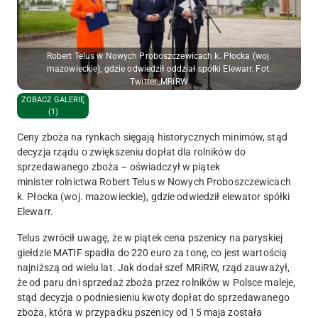
Robert Telus w Nowych Proboszczewicach k. Płocka (woj.
mazowieckie), gdzie odwiedził oddział spółki Elewarr. Fot.
Twitter_MRiRW
ZOBACZ GALERIĘ
(1)
Ceny zboża na rynkach sięgają historycznych minimów, stąd
decyzja rządu o zwiększeniu dopłat dla rolników do
sprzedawanego zboża – oświadczył w piątek
minister rolnictwa Robert Telus w Nowych Proboszczewicach
k. Płocka (woj. mazowieckie), gdzie odwiedził elewator spółki
Elewarr.
Telus zwrócił uwagę, że w piątek cena pszenicy na paryskiej
giełdzie MATIF spadła do 220 euro za tonę, co jest wartością
najniższą od wielu lat. Jak dodał szef MRiRW, rząd zauważył,
że od paru dni sprzedaż zboża przez rolników w Polsce maleje,
stąd decyzja o podniesieniu kwoty dopłat do sprzedawanego
zboża, która w przypadku pszenicy od 15 maja została