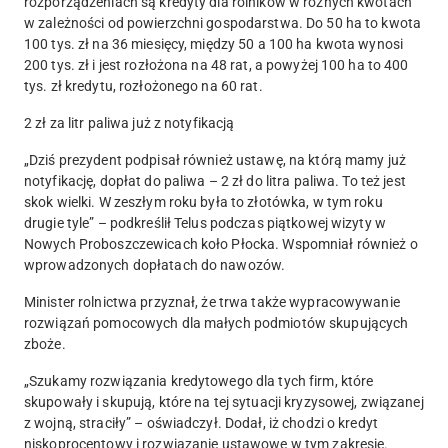
rozporządzeniach są kredyty dla rolników w różnych kwotach
w zależności od powierzchni gospodarstwa. Do 50 ha to kwota
100 tys. zł na 36 miesięcy, między 50 a 100 ha kwota wynosi
200 tys. zł i jest rozłożona na 48 rat, a powyżej 100 ha to 400
tys. zł kredytu, rozłożonego na 60 rat.
2 zł za litr paliwa już z notyfikacją
„Dziś prezydent podpisał również ustawę, na którą mamy już
notyfikację, dopłat do paliwa – 2 zł do litra paliwa. To też jest
skok wielki. W zeszłym roku była to złotówka, w tym roku
drugie tyle” – podkreślił Telus podczas piątkowej wizyty w
Nowych Proboszczewicach koło Płocka. Wspomniał również o
wprowadzonych dopłatach do nawozów.
Minister rolnictwa przyznał, że trwa także wypracowywanie
rozwiązań pomocowych dla małych podmiotów skupujących
zboże.
„Szukamy rozwiązania kredytowego dla tych firm, które
skupowały i skupują, które na tej sytuacji kryzysowej, związanej
z wojną, straciły” – oświadczył. Dodał, iż chodzi o kredyt
niskoprocentowy i rozwiązanie ustawowe w tym zakresie.