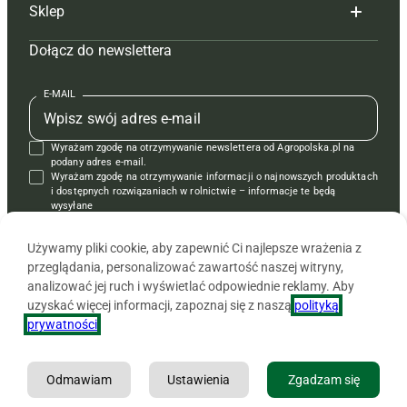
Sklep
Tagi
Hoduj z głową świnie
Redakcja
Dołącz do newslettera
Mapa serwisu
Prenumerata
Prenumerata
Czasopisma i prenumerata
Kontakt
Redakcja
Reklama
Książki
E-MAIL
Regulamin
Kontakt
Kontakt
Regulamin
Wyrażam zgodę na otrzymywanie newslettera od Agropolska.pl na
Polityka prywatności
Reklama
Krzyżówki
podany adres e-mail.
Wyrażam zgodę na otrzymywanie informacji o najnowszych produktach
i dostępnych rozwiązaniach w rolnictwie – informacje te będą
wysyłane
od APRA sp. z o.o. w imieniu partnerów.
Używamy pliki cookie, aby zapewnić Ci najlepsze wrażenia z
przeglądania, personalizować zawartość naszej witryny,
analizować jej ruch i wyświetlać odpowiednie reklamy. Aby
uzyskać więcej informacji, zapoznaj się z naszą
polityką
prywatności
.
Odmawiam
Ustawienia
Zgadzam się
Copyright © 2026 Agencja Promocji Rolnictwa i Agrobiznesu APRA