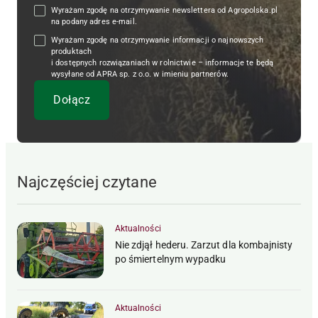
Wyrażam zgodę na otrzymywanie newslettera od Agropolska.pl
na podany adres e-mail.
Wyrażam zgodę na otrzymywanie informacji o najnowszych
produktach
i dostępnych rozwiązaniach w rolnictwie – informacje te będą
wysyłane od APRA sp. z o.o. w imieniu partnerów.
Najczęściej czytane
Aktualności
Nie zdjął hederu. Zarzut dla kombajnisty
po śmiertelnym wypadku
Aktualności