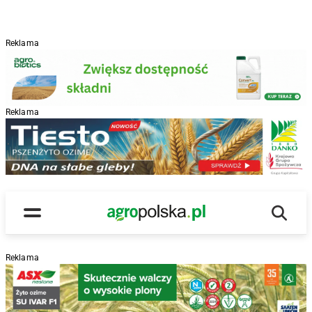
Reklama
Reklama
R
Wyszu
Main Logo
Menu
Reklama