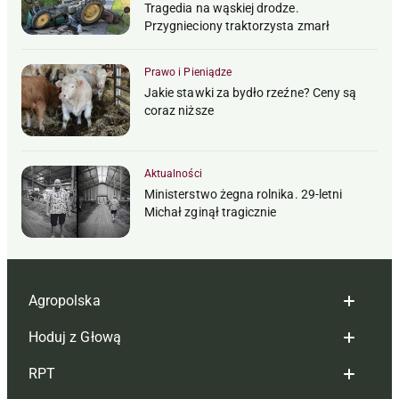
Tragedia na wąskiej drodze.
Przygnieciony traktorzysta zmarł
Prawo i Pieniądze
Jakie stawki za bydło rzeźne? Ceny są
coraz niższe
Aktualności
Ministerstwo żegna rolnika. 29-letni
Michał zginął tragicznie
Agropolska
Hoduj z Głową
Redakcja
RPT
Reklama
Hoduj z głową bydło