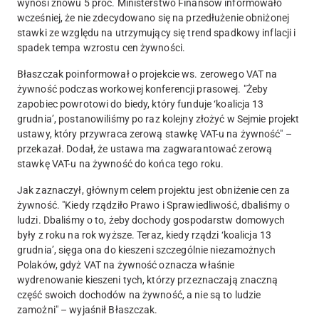
wynosi znowu 5 proc. Ministerstwo Finansów informowało
wcześniej, że nie zdecydowano się na przedłużenie obniżonej
stawki ze względu na utrzymujący się trend spadkowy inflacji i
spadek tempa wzrostu cen żywności.
Błaszczak poinformował o projekcie ws. zerowego VAT na
żywność podczas workowej konferencji prasowej.
"Żeby
zapobiec powrotowi do biedy, który funduje ‘koalicja 13
grudnia’, postanowiliśmy po raz kolejny złożyć w Sejmie projekt
ustawy, który przywraca zerową stawkę VAT-u na żywność" –
przekazał. Dodał, że ustawa ma zagwarantować zerową
stawkę VAT-u na żywność do końca tego roku.
Jak zaznaczył, głównym celem projektu jest obniżenie cen za
żywność. "Kiedy rządziło Prawo i Sprawiedliwość, dbaliśmy o
ludzi. Dbaliśmy o to, żeby dochody gospodarstw domowych
były z roku na rok wyższe. Teraz, kiedy rządzi ‘koalicja 13
grudnia’, sięga ona do kieszeni szczególnie niezamożnych
Polaków, gdyż VAT na żywność oznacza właśnie
wydrenowanie kieszeni tych, którzy przeznaczają znaczną
część swoich dochodów na żywność, a nie są to ludzie
zamożni" – wyjaśnił Błaszczak.