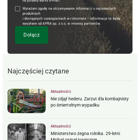
na podany adres e-mail.
Wyrażam zgodę na otrzymywanie informacji o najnowszych
produktach
i dostępnych rozwiązaniach w rolnictwie – informacje te będą
wysyłane od APRA sp. z o.o. w imieniu partnerów.
Najczęściej czytane
Aktualności
Nie zdjął hederu. Zarzut dla kombajnisty
po śmiertelnym wypadku
Aktualności
Ministerstwo żegna rolnika. 29-letni
Michał zginął tragicznie