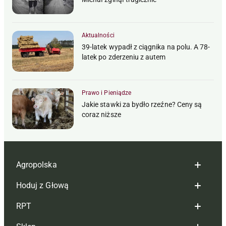
Aktualności
39-latek wypadł z ciągnika na polu. A 78-
latek po zderzeniu z autem
Prawo i Pieniądze
Jakie stawki za bydło rzeźne? Ceny są
coraz niższe
Agropolska
Hoduj z Głową
Redakcja
RPT
Reklama
Hoduj z głową bydło