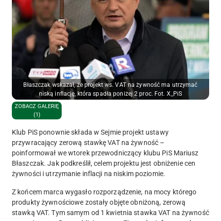
Błaszczak wskazał, że projekt ws. VAT na żywność ma utrzymać
niską inflację, która spadła poniżej 2 proc. Fot. X_PiS
ZOBACZ GALERIĘ
(1)
Klub PiS ponownie składa w Sejmie projekt ustawy
przywracający zerową stawkę VAT na żywność –
poinformował we wtorek przewodniczący klubu PiS Mariusz
Błaszczak. Jak podkreślił, celem projektu jest obniżenie cen
żywności i utrzymanie inflacji na niskim poziomie.
Z końcem marca wygasło rozporządzenie, na mocy którego
produkty żywnościowe zostały objęte obniżoną, zerową
stawką VAT. Tym samym od 1 kwietnia stawka VAT na żywność