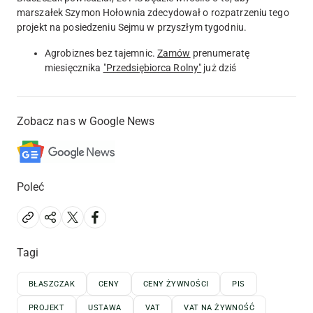
marszałek Szymon Hołownia zdecydował o rozpatrzeniu tego
projekt na posiedzeniu Sejmu w przyszłym tygodniu.
Agrobiznes bez tajemnic.
Zamów
prenumeratę
miesięcznika
"Przedsiębiorca Rolny"
już dziś
Zobacz nas w Google News
Poleć
Tagi
BŁASZCZAK
CENY
CENY ŻYWNOŚCI
PIS
PROJEKT
USTAWA
VAT
VAT NA ŻYWNOŚĆ