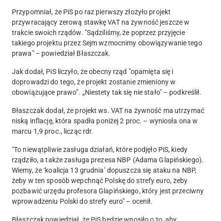
Przypomniał, że PiS po raz pierwszy złożyło projekt
przywracający zerową stawkę VAT na żywność jeszcze w
trakcie swoich rządów.
"Sądziliśmy, że poprzez przyjęcie
takiego projektu przez Sejm wzmocnimy obowiązywanie tego
prawa" – powiedział Błaszczak.
Jak dodał, PiS liczyło, że obecny rząd "opamięta się i
doprowadzi do tego, że projekt zostanie zmieniony w
obowiązujące prawo”. „Niestety tak się nie stało" – podkreślił.
Błaszczak dodał, że projekt ws. VAT na żywność ma utrzymać
niską inflację, która spadła poniżej 2 proc. – wyniosła ona w
marcu 1,9 proc., licząc rdr.
"To niewątpliwie zasługa działań, które podjęło PiS, kiedy
rządziło, a także zasługa prezesa NBP (Adama Glapińskiego).
Wiemy, że ‘koalicja 13 grudnia’ dopuszcza się ataku na NBP,
żeby w ten sposób wepchnąć Polskę do strefy euro, żeby
pozbawić urzędu profesora Glapińskiego, który jest przeciwny
wprowadzeniu Polski do strefy euro" – ocenił.
Błaszczak powiedział, że PiS będzie wnosiło o to, aby