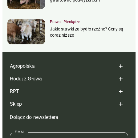
gwałtowne podwyżki cen?
Prawo i Pieniądze
Jakie stawki za bydło rzeźne? Ceny są
coraz niższe
Agropolska
Hoduj z Głową
Redakcja
RPT
Reklama
Hoduj z głową bydło
Sklep
Tagi
Hoduj z głową świnie
Redakcja
Dołącz do newslettera
Mapa serwisu
Prenumerata
Prenumerata
Czasopisma i prenumerata
Kontakt
Redakcja
Reklama
Książki
E-MAIL