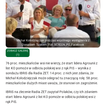
Michał Kołodziejczak podczas wspólnego wystąpienia z
Donaldem Tuskiem. Fot. SCREEN_PO_Facebook
ZOBACZ GALERIĘ
(1)
76 proc. mieszkańców wsi nie wierzy, że start lidera Agrounii z
list KO pomoże w odbiciu polskiej wsi z rąk PiS – wynika z
sondażu IBRiS dla Radia ZET. 14 proc. z nich jest zdania, że
Michał Kołodziejczak może odegrać tu znaczącą rolę. 58 proc.
mieszkańców dużych miast uważa, że stanowi on zagrożenie.
IBRiS na zlecenie Radia ZET zapytał Polaków, czy ich zdaniem
start lidera Agrounii z list KO pomoże w odbiciu polskiej wsi z
rąk PiS.