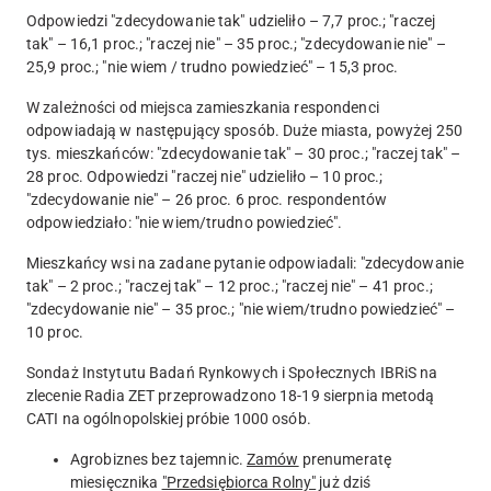
Odpowiedzi "zdecydowanie tak" udzieliło – 7,7 proc.; "raczej
tak" – 16,1 proc.; "raczej nie" – 35 proc.; "zdecydowanie nie" –
25,9 proc.; "nie wiem / trudno powiedzieć" – 15,3 proc.
W zależności od miejsca zamieszkania respondenci
odpowiadają w następujący sposób. Duże miasta, powyżej 250
tys. mieszkańców: "zdecydowanie tak" – 30 proc.; "raczej tak" –
28 proc. Odpowiedzi "raczej nie" udzieliło – 10 proc.;
"zdecydowanie nie" – 26 proc. 6 proc. respondentów
odpowiedziało: "nie wiem/trudno powiedzieć".
Mieszkańcy wsi na zadane pytanie odpowiadali: "zdecydowanie
tak" – 2 proc.; "raczej tak" – 12 proc.; "raczej nie" – 41 proc.;
"zdecydowanie nie" – 35 proc.; "nie wiem/trudno powiedzieć" –
10 proc.
Sondaż Instytutu Badań Rynkowych i Społecznych IBRiS na
zlecenie Radia ZET przeprowadzono 18-19 sierpnia metodą
CATI na ogólnopolskiej próbie 1000 osób.
Agrobiznes bez tajemnic.
Zamów
prenumeratę
miesięcznika
"Przedsiębiorca Rolny"
już dziś