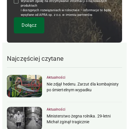
Wyrażam zgodę na otrzymywanie informacji o najnowszych
produktach
i dostępnych rozwiązaniach w rolnictwie – informacje te będą
wysyłane od APRA sp. z o.o. w imieniu partnerów.
Najczęściej czytane
Aktualności
Nie zdjął hederu. Zarzut dla kombajnisty
po śmiertelnym wypadku
Aktualności
Ministerstwo żegna rolnika. 29-letni
Michał zginął tragicznie