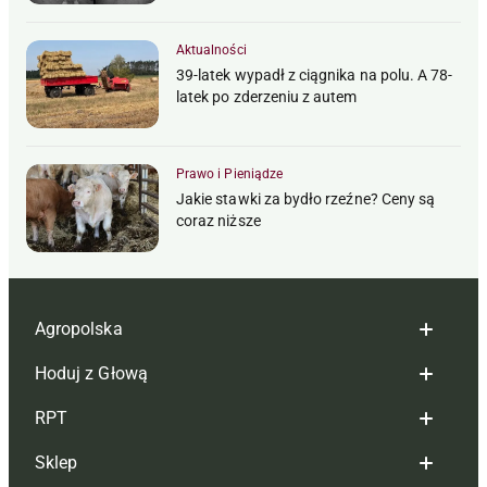
Aktualności
39-latek wypadł z ciągnika na polu. A 78-
latek po zderzeniu z autem
Prawo i Pieniądze
Jakie stawki za bydło rzeźne? Ceny są
coraz niższe
Agropolska
Hoduj z Głową
Redakcja
RPT
Reklama
Hoduj z głową bydło
Sklep
Tagi
Hoduj z głową świnie
Redakcja