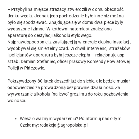
– Przybyli na miejsce strażacy stwierdzili w domu obecność
tlenku węgla. Jednak jego pochodzenie było inne niż można
było się spodziewać. Znajdujące się w domu dwa piece były
wygaszone i zimne. W kotłowni natomiast znaleziono
aparaturę do destylacji alkoholu etylowego.
Najprawdopodobniej z zasilającej ją w energię cieplną instalacji,
wydobywał się śmiertelny czad. W chwili interwencji strażaków
i policjantów aparatura była jeszcze ciepła – relacjonuje asp.
sztab. Damian Stefaniec, oficer prasowy Komendy Powiatowej
Policji w Pińczowie.
Pokrzywdzony 80-latek doszedł już do siebie, ale będzie musiał
odpowiedzieć za prowadzoną bezprawnie działalność. Za
wytwarzanie alkoholu "na lewo" grozi mu do roku pozbawienia
wolności.
Wiesz o ważnym wydarzeniu? Poinformuj nas o tym.
Czekamy:
redakcja@agropolska.pl