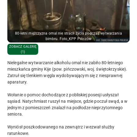
80-letni mężczyzna omal nie stracił życia podczas wytwarzania
bimbru. Foto_KPP Pińczów
ZOBACZ GALERIĘ
(1)
Nielegalne wytwarzanie alkoholu omal nie zabiło 80-letniego
mieszkańca gminy Kije (pow. pińczowski, woj. świętokrzyskie).
Zatruł się tlenkiem węgla wydobywającym się z niesprawnej
aparatury.
Wołanie o pomoc dochodzące z pobliskiej posesji usłyszał
sąsiad. Natychmiast ruszył na miejsce, gdzie poczuł swąd, a w
jednym z pomieszczeń znalazł na podłodze nieprzytomnego
seniora.
Wyniósł poszkodowanego na zewnątrz i wezwał służby
ratunkowe.