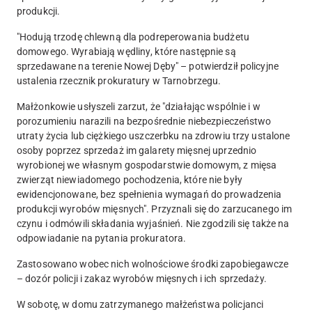
produkcji.
"
Hodują trzodę chlewną dla podreperowania budżetu
domowego. Wyrabiają wędliny
, które następnie są
sprzedawane na terenie Nowej Dęby" – potwierdził policyjne
ustalenia rzecznik prokuratury w Tarnobrzegu.
Małżonkowie usłyszeli zarzut, że "działając wspólnie i w
porozumieniu narazili na bezpośrednie niebezpieczeństwo
utraty życia lub ciężkiego uszczerbku na zdrowiu trzy ustalone
osoby poprzez sprzedaż im galarety mięsnej uprzednio
wyrobionej we własnym gospodarstwie domowym, z mięsa
zwierząt niewiadomego pochodzenia, które nie były
ewidencjonowane, bez spełnienia wymagań do prowadzenia
produkcji wyrobów mięsnych". Przyznali się do zarzucanego im
czynu i odmówili składania wyjaśnień. Nie zgodzili się także na
odpowiadanie na pytania prokuratora.
Zastosowano wobec nich wolnościowe środki zapobiegawcze
– dozór policji i zakaz wyrobów mięsnych i ich sprzedaży.
W sobotę, w domu zatrzymanego małżeństwa policjanci