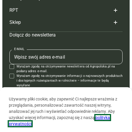
Redakcja
RPT
Reklama
Hoduj z głową bydło
Sklep
Tagi
Hoduj z głową świnie
Redakcja
Dołącz do newslettera
Mapa serwisu
Prenumerata
Prenumerata
Czasopisma i prenumerata
Kontakt
Redakcja
Reklama
Książki
E-MAIL
Regulamin
Kontakt
Kontakt
Regulamin
Wyrażam zgodę na otrzymywanie newslettera od Agropolska.pl na
Polityka prywatności
Reklama
Krzyżówki
podany adres e-mail.
Wyrażam zgodę na otrzymywanie informacji o najnowszych produktach
i dostępnych rozwiązaniach w rolnictwie – informacje te będą
wysyłane
od APRA sp. z o.o. w imieniu partnerów.
Używamy pliki cookie, aby zapewnić Ci najlepsze wrażenia z
przeglądania, personalizować zawartość naszej witryny,
analizować jej ruch i wyświetlać odpowiednie reklamy. Aby
uzyskać więcej informacji, zapoznaj się z naszą
polityką
prywatności
.