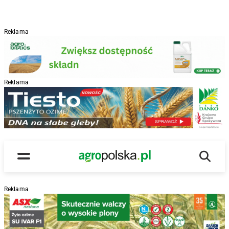
Reklama
Reklama
R
Wyszu
Main Logo
Menu
Reklama