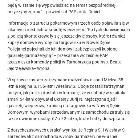
będą w stanie się wypowiedzieć na temat bezpośredniej
przyczyny zgonu" – powiedział PAP prok. Dubiel.
Informacja o zatruciu pokarmowym trzech osób pojawiła się w
lokalnych mediach w sobotę wieczorem
. "Po tych doniesieniach
z policją skontaktowały się jeszcze dwie osoby, które również
kupiły domowe wyroby na targowisku w Nowej Dębie.
Policjanci pojechali do ich domów i zabezpieczyli kupioną
galaretę garmażeryjną" – przekazała wcześniej PAP
rzeczniczka komendy policji w Tarnobrzegu podinsp. Beata
Jędrzejewska–Wrona.
W sprawie zostało zatrzymane małżeństwo spod Mielca
: 55-
letnia Regina S. i 56-letni Wiesław S. Oboje zostali zatrzymani
po tym, jak policja dostała informację, że w sobotę w szpitalu
zmarł 54-letni obywatel Ukrainy Jurij N. Mężczyzna zjadł
galaretę wieprzową kupioną na targowisku w Nowej Dębie.
Domowymi wyrobami sprzedawanymi z samochodu zatruły się
także dwie inne osoby: 67- i 72-latka, które trafiły do szpitala.
Z dotychczasowych ustaleń wynika, że Regina S. i Wiesław S.
sprzedawali z samochodu wyroby garmażeryjne własnej