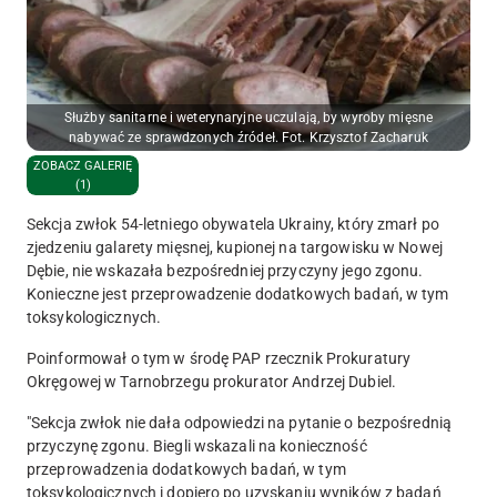
Służby sanitarne i weterynaryjne uczulają, by wyroby mięsne
nabywać ze sprawdzonych źródeł. Fot. Krzysztof Zacharuk
ZOBACZ GALERIĘ
(1)
Sekcja zwłok 54-letniego obywatela Ukrainy, który zmarł po
zjedzeniu galarety mięsnej, kupionej na targowisku w Nowej
Dębie, nie wskazała bezpośredniej przyczyny jego zgonu.
Konieczne jest przeprowadzenie dodatkowych badań, w tym
toksykologicznych.
Poinformował o tym w środę PAP rzecznik Prokuratury
Okręgowej w Tarnobrzegu prokurator Andrzej Dubiel.
"Sekcja zwłok nie dała odpowiedzi na pytanie o bezpośrednią
przyczynę zgonu. Biegli wskazali na konieczność
przeprowadzenia dodatkowych badań, w tym
toksykologicznych i dopiero po uzyskaniu wyników z badań