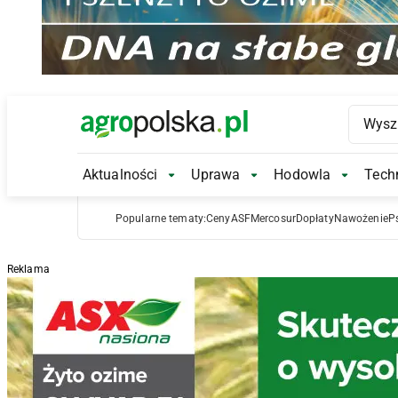
Main Logo
Aktualności
Uprawa
Hodowla
Techn
Aktualności Submenu
Uprawa Submenu
Hodowl
Popularne tematy:
Ceny
ASF
Mercosur
Dopłaty
Nawożenie
P
Reklama