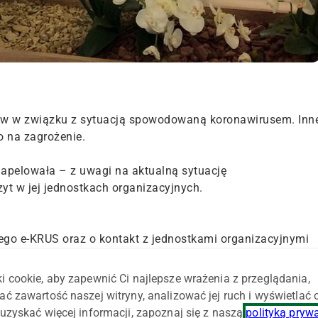
ków w związku z sytuacją spowodowaną koronawirusem. Inn
o na zagrożenie.
apelowała – z uwagi na aktualną sytuację
yt w jej jednostkach organizacyjnych.
ego e-KRUS oraz o kontakt z jednostkami organizacyjnymi
rzez profil zaufany e-PUAP, za pomocą telefonu, poczty
munikacji na odległość. Jeżeli zaistnieje, zdaniem Państwa,
i cookie, aby zapewnić Ci najlepsze wrażenia z przeglądania,
ami jednostek terenowych KRUS, bardzo prosimy o
ać zawartość naszej witryny, analizować jej ruch i wyświetlać
nie" – czytamy w komunikacie.
uzyskać więcej informacji, zapoznaj się z naszą
polityką pryw