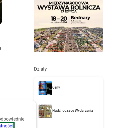
e
Działy
Ceny
Nadchodzące Wydarzenia
 odpowiednie
atności
.