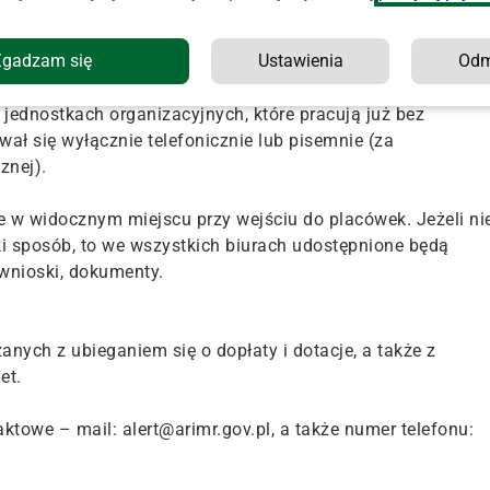
kt z ARiMR i powiatowymi biurami będzie utrudniony" –
Zgadzam się
Ustawienia
Od
 i Modernizacji Rolnictwa.
jednostkach organizacyjnych, które pracują już bez
ał się wyłącznie telefonicznie lub pisemnie (za
znej).
e w widocznym miejscu przy wejściu do placówek. Jeżeli ni
i sposób, to we wszystkich biurach udostępnione będą
 wnioski, dokumenty.
ych z ubieganiem się o dopłaty i dotacje, a także z
et.
towe – mail: alert@arimr.gov.pl, a także numer telefonu: