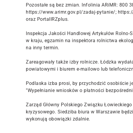
Pozostałe są bez zmian. Infolinia ARiMR: 800 3
https://www.arimr.gov.pl/zadaj-pytanie/; https
oraz PortalIRZplus.
Inspekcja Jakości Handlowej Artykułów Rolno-S
w kraju, egzamin na inspektora rolnictwa ekol
na inny termin.
Zareagowały także izby rolnicze. Łódzka wydała
powiatowymi i biurem e-mailowo lub telefoniczn
Podlaska izba prosi, by przychodzić osobiście j
"Wypełnianie wniosków o płatności bezpośredni
Zarząd Główny Polskiego Związku Łowieckiego p
kryzysowego. Siedziba biura w Warszawie będzi
wykonują obowiązki zdalnie.