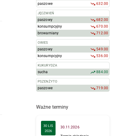
paszowe
632.00
JĘCZMIEŃ
paszowy
682.00
konsumpcyjny
670.00
browarniany
712.00
OWIES
paszowy
549.00
konsumpcyjny
536.00
KUKURYDZA
sucha
884.00
PSZENŻYTO
paszowe
719.00
Ważne terminy
30 LIS
30.11.2026
2026