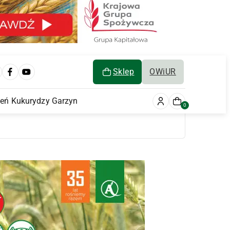
Sklep
OWiUR
ień Kukurydzy Garzyn
0