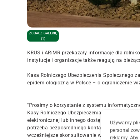
ZOBACZ GALERIĘ
(1)
KRUS i ARiMR przekazały informacje dla rolni
instytucje i organizacje także reagują na bieżąc
Kasa Rolniczego Ubezpieczenia Społecznego za
epidemiologiczną w Polsce – o ograniczenie wiz
"Prosimy o korzystanie z systemu informatyczn
Kasy Rolniczego Ubezpieczenia Społecznego pop
elektronicznej lub innego dostępnego kanału ko
Używamy plik
potrzeba bezpośredniego kontaktu z pracownik
personalizow
wcześniejsze skonsultowanie wizyty telefonicz
reklamy. Aby 