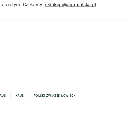
nas o tym. Czekamy:
redakcja@agropolska.pl
RUS
KRUS
POLSKI ZWIĄZEK ŁOWIECKI