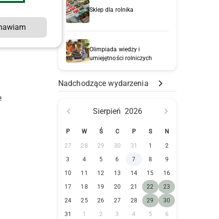
Sklep dla rolnika
mawiam
Olimpiada wiedzy i
umiejętności rolniczych
Nadchodzące wydarzenia
e
Sierpień
2026
P
W
Ś
C
P
S
N
27
28
29
30
31
1
2
3
4
5
6
7
8
9
10
11
12
13
14
15
16
17
18
19
20
21
22
23
24
25
26
27
28
29
30
31
1
2
3
4
5
6