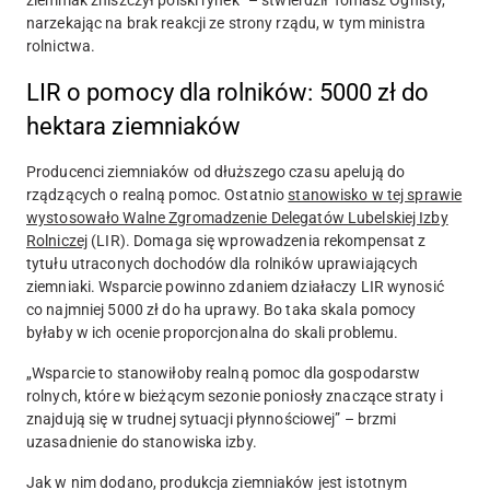
ziemniak zniszczył polski rynek” – stwierdził Tomasz Ognisty,
narzekając na brak reakcji ze strony rządu, w tym ministra
rolnictwa.
LIR o pomocy dla rolników: 5000 zł do
hektara ziemniaków
Producenci ziemniaków od dłuższego czasu apelują do
rządzących o realną pomoc. Ostatnio
stanowisko w tej sprawie
wystosowało Walne Zgromadzenie Delegatów Lubelskiej Izby
Rolniczej
(LIR). Domaga się wprowadzenia rekompensat z
tytułu utraconych dochodów dla rolników uprawiających
ziemniaki. Wsparcie powinno zdaniem działaczy LIR wynosić
co najmniej 5000 zł do ha uprawy. Bo taka skala pomocy
byłaby w ich ocenie proporcjonalna do skali problemu.
„Wsparcie to stanowiłoby realną pomoc dla gospodarstw
rolnych, które w bieżącym sezonie poniosły znaczące straty i
znajdują się w trudnej sytuacji płynnościowej” – brzmi
uzasadnienie do stanowiska izby.
Jak w nim dodano, produkcja ziemniaków jest istotnym