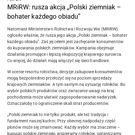
MRiRW: rusza akcja „Polski ziemniak –
bohater każdego obiadu”
Natomiast Ministerstwo Rolnictwa i Rozwoju Wsi (MRiRW)
ogłosiło właśnie, że rusza jego akcja „Polski ziemniak – bohater
każdego obiadu”. Zaś jej celem jest zachęcanie konsumentów
do kupowania polskich ziemniaków. Kampania obejmuje
działania promujące i lepszą ekspozycję krajowego surowca.
Co więcej, do działań mają włączyć się sieci handlowe.
W ocenie resortu rolnictwa, decyzje zakupowe konsumentów
mogą bezpośrednio przełożyć się na poziom sprzedaży
krajowych ziemniaków. A tym samym na sytuację rolników. Bo
wybór polskich produktów oraz zwracanie uwagi na kraj
pochodzenia może ułatwić zagospodarowanie nadwyżek.
Oznaczałoby to ograniczenie skali strat producentów.
„Polski ziemniak to nie tylko produkt, ale też tradycja i
fundament naszej kuchni. Przy obecnej nadpodaży część
plonów może się zmarnować. Każdy wybór ma znaczenie –
kupując polskie ziemniaki, wspieramy rolników, ograniczamy