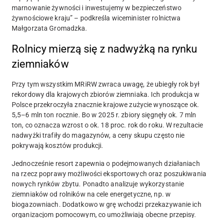
marnowanie żywności i inwestujemy w bezpieczeństwo
żywnościowe kraju” – podkreśla wiceminister rolnictwa
Małgorzata Gromadzka.
Rolnicy mierzą się z nadwyżką na rynku
ziemniaków
Przy tym wszystkim MRiRW zwraca uwagę, że ubiegły rok był
rekordowy dla krajowych zbiorów ziemniaka. Ich produkcja w
Polsce przekroczyła znacznie krajowe zużycie wynoszące ok.
5,5–6 mln ton rocznie. Bo w 2025 r. zbiory sięgnęły ok. 7 mln
ton, co oznacza wzrost o ok. 18 proc. rok do roku. W rezultacie
nadwyżki trafiły do magazynów, a ceny skupu często nie
pokrywają kosztów produkcji.
Jednocześnie resort zapewnia o podejmowanych działaniach
na rzecz poprawy możliwości eksportowych oraz poszukiwania
nowych rynków zbytu. Ponadto analizuje wykorzystanie
ziemniaków od rolników na cele energetyczne, np. w
biogazowniach. Dodatkowo w grę wchodzi przekazywanie ich
organizacjom pomocowym, co umożliwiają obecne przepisy.