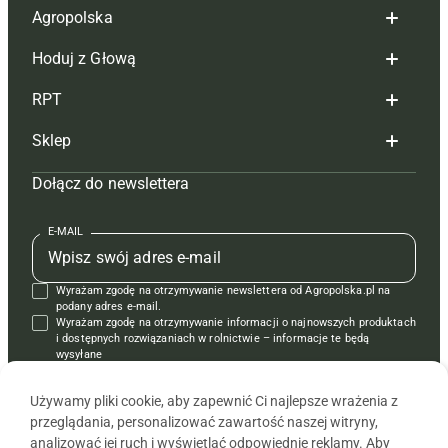
Agropolska
Hoduj z Głową
Redakcja
RPT
Reklama
Hoduj z głową bydło
Sklep
Tagi
Hoduj z głową świnie
Redakcja
Dołącz do newslettera
Mapa serwisu
Prenumerata
Prenumerata
Czasopisma i prenumerata
Kontakt
Redakcja
Reklama
Książki
E-MAIL
Regulamin
Kontakt
Kontakt
Regulamin
Wyrażam zgodę na otrzymywanie newslettera od Agropolska.pl na
Polityka prywatności
Reklama
Krzyżówki
podany adres e-mail.
Wyrażam zgodę na otrzymywanie informacji o najnowszych produktach
i dostępnych rozwiązaniach w rolnictwie – informacje te będą
wysyłane
od APRA sp. z o.o. w imieniu partnerów.
Używamy pliki cookie, aby zapewnić Ci najlepsze wrażenia z
przeglądania, personalizować zawartość naszej witryny,
analizować jej ruch i wyświetlać odpowiednie reklamy. Aby