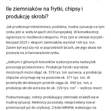
Ile ziemniaków na frytki, chipsy i
produkcję skrobi?
Jak przekonuje ministerstwo, podobna, trudna sytuacja na tym
rynku jest w wielu krajach Unii Europejskiej. W konsekwencji
ogranicza to możliwości eksportu. Przy tym w okresie styczeń–
listopad 2025 r. eksport ziemniaków wyniósł 146 tys. ton.
Zatem był wyższy niż w poprzednich latach, ale jego skala nie
pozwala na zrównoważenie rynku.
„Jednym z głównych kierunków wykorzystania nadwyżek
pozostaje przetwórstwo. Produkcja frytek i wyrobów
mrożonych może objąć ok. 578 tys. ton surowca, a produkcja
chipsów utrzymuje się na poziomie ok. 371 tys. ton. W
przemyśle skrobiowym przerób sięga ok. 990 tys. ton, a
produkcja skrobi wzrasta do ok. 220 tys. ton” – wylicza resort.
Podsumowując, rolnicy produkujący ziemniaki znaleźli się w
trudnej sytuacji. Niektórzy pozostały, niesprzedany towar
przeznaczyli już do utylizacji. Z kolei MRiRW, wskazując na