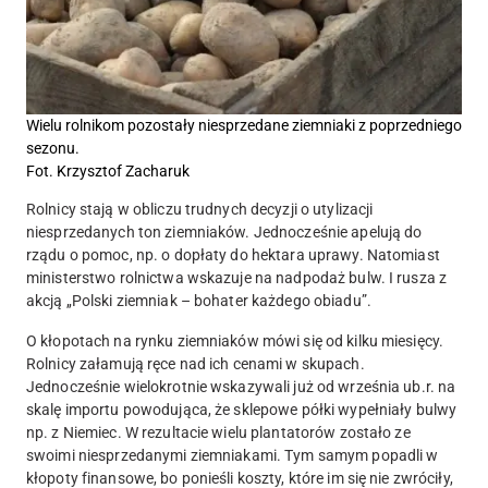
Wielu rolnikom pozostały niesprzedane ziemniaki z poprzedniego
sezonu.
Fot. Krzysztof Zacharuk
Rolnicy stają w obliczu trudnych decyzji o utylizacji
niesprzedanych ton ziemniaków. Jednocześnie apelują do
rządu o pomoc, np. o dopłaty do hektara uprawy. Natomiast
ministerstwo rolnictwa wskazuje na nadpodaż bulw. I rusza z
akcją „Polski ziemniak – bohater każdego obiadu”.
O kłopotach na rynku ziemniaków mówi się od kilku miesięcy.
Rolnicy załamują ręce nad ich cenami w skupach.
Jednocześnie wielokrotnie wskazywali już od września ub.r. na
skalę importu powodująca, że sklepowe półki wypełniały bulwy
np. z Niemiec. W rezultacie wielu plantatorów zostało ze
swoimi niesprzedanymi ziemniakami. Tym samym popadli w
kłopoty finansowe, bo ponieśli koszty, które im się nie zwróciły,