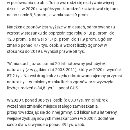
w porównaniu do ub.r. To na wsi rodzi się relatywnie więcej
dzieci – w 2020 r. współczynnik urodzeń kształtował się tam
na poziomie 9,6 prom., a w miastach 9 prom.
Natężenie zgonów jest wyższe w miastach, odnotowano tu
wzrost w stosunku do poprzedniego roku o 1,8 p. prom. do
12,8 prom., a na wsi o 1,7 p. p rom. do 11,9 prom. Ogółem
zmarło ponad 477 tys. osób, a wzrost liczby zgonów w
stosunku do 2019 r. wyniósł prawie 68 tys.
"W miastach już od ponad 20 lat notowany jest ubytek
naturalny (z wyjątkiem lat 2008-2011), który w 2020 r. wyniósł
87,2 tys. Na wsi drugi rok z rzędu odnotowano ujemny przyrost
naturalny – w minionym roku liczba zgonów przewyższyła
liczbę urodzeń o 34,8 tys." – podał GUS.
W 2020 r. ponad 385 tys. osób (o 83,3 tys. mniej niż rok
wcześniej) zmieniło miejsce stałego zamieszkania,
przeprowadzając się do innej gminy. Od kilkunastu lat tereny
wiejskie zyskują nowych mieszkańców i w 2020 r. dodatnie
saldo dla wsi wyniosło ponad 39 tys. osób.