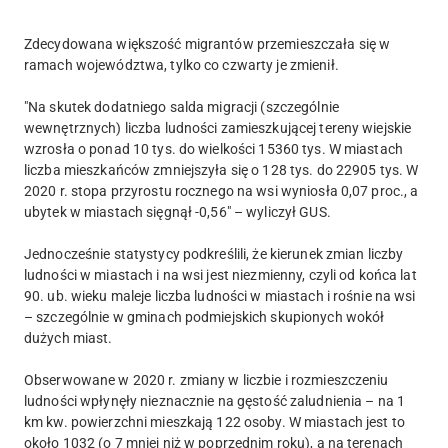
Zdecydowana większość migrantów przemieszczała się w
ramach województwa, tylko co czwarty je zmienił.
"Na skutek dodatniego salda migracji (szczególnie
wewnętrznych) liczba ludności zamieszkującej tereny wiejskie
wzrosła o ponad 10 tys. do wielkości 15360 tys. W miastach
liczba mieszkańców zmniejszyła się o 128 tys. do 22905 tys. W
2020 r. stopa przyrostu rocznego na wsi wyniosła 0,07 proc., a
ubytek w miastach sięgnął -0,56" – wyliczył GUS.
Jednocześnie statystycy podkreślili, że kierunek zmian liczby
ludności w miastach i na wsi jest niezmienny, czyli od końca lat
90. ub. wieku maleje liczba ludności w miastach i rośnie na wsi
– szczególnie w gminach podmiejskich skupionych wokół
dużych miast.
Obserwowane w 2020 r. zmiany w liczbie i rozmieszczeniu
ludności wpłynęły nieznacznie na gęstość zaludnienia – na 1
km kw. powierzchni mieszkają 122 osoby. W miastach jest to
około 1032 (o 7 mniej niż w poprzednim roku), a na terenach