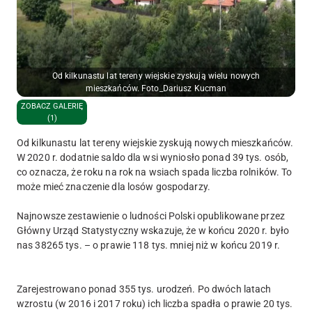
Od kilkunastu lat tereny wiejskie zyskują wielu nowych
mieszkańców. Foto_Dariusz Kucman
ZOBACZ GALERIĘ
(1)
Od kilkunastu lat tereny wiejskie zyskują nowych mieszkańców.
W 2020 r. dodatnie saldo dla wsi wyniosło ponad 39 tys. osób,
co oznacza, że roku na rok na wsiach spada liczba rolników. To
może mieć znaczenie dla losów gospodarzy.
Najnowsze zestawienie o ludności Polski opublikowane przez
Główny Urząd Statystyczny wskazuje, że w końcu 2020 r. było
nas 38265 tys. – o prawie 118 tys. mniej niż w końcu 2019 r.
Zarejestrowano ponad 355 tys. urodzeń. Po dwóch latach
wzrostu (w 2016 i 2017 roku) ich liczba spadła o prawie 20 tys.