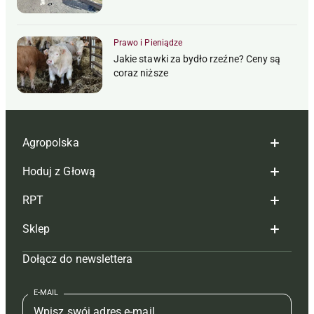
Prawo i Pieniądze
Jakie stawki za bydło rzeźne? Ceny są
coraz niższe
Agropolska
Hoduj z Głową
Redakcja
RPT
Reklama
Hoduj z głową bydło
Sklep
Tagi
Hoduj z głową świnie
Redakcja
Dołącz do newslettera
Mapa serwisu
Prenumerata
Prenumerata
Czasopisma i prenumerata
Kontakt
Redakcja
Reklama
Książki
E-MAIL