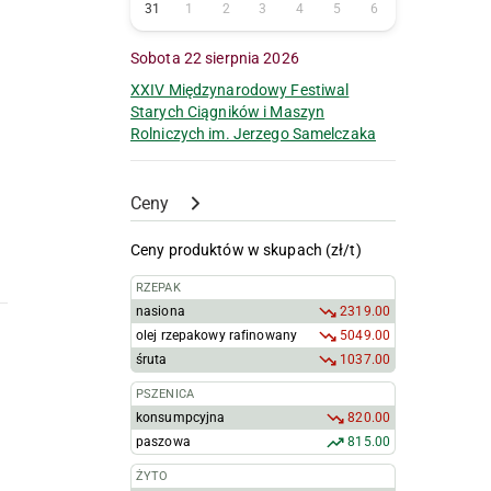
31
1
2
3
4
5
6
Sobota 22 sierpnia 2026
XXIV Międzynarodowy Festiwal
Starych Ciągników i Maszyn
Rolniczych im. Jerzego Samelczaka
Ceny
Ceny produktów w skupach (zł/t)
RZEPAK
nasiona
2319.00
olej rzepakowy rafinowany
5049.00
śruta
1037.00
PSZENICA
konsumpcyjna
820.00
paszowa
815.00
ŻYTO