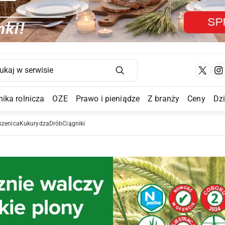
Main Navigation
ika rolnicza
OZE
Prawo i pieniądze
Z branży
Ceny
Dz
a Submenu
szenica
Kukurydza
Drób
Ciągniki