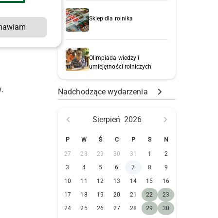
Sklep dla rolnika
mawiam
Olimpiada wiedzy i
umiejętności rolniczych
.
Nadchodzące wydarzenia
Sierpień
2026
P
W
Ś
C
P
S
N
27
28
29
30
31
1
2
3
4
5
6
7
8
9
10
11
12
13
14
15
16
17
18
19
20
21
22
23
24
25
26
27
28
29
30