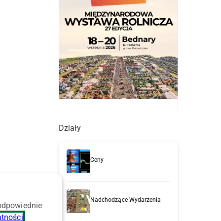
Działy
Ceny
Nadchodzące Wydarzenia
 odpowiednie
atności
.