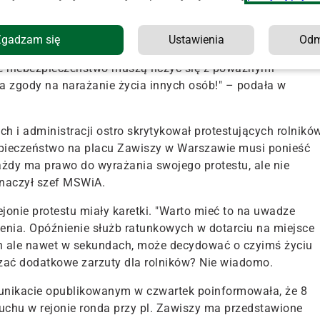
rolnicy? Na razie nie wiadomo.
Zgadzam się
Ustawienia
Od
e protestowały w Warszawie utrudniając codzienne życie
ne niebezpieczeństwo muszą liczyć się z poważnymi
 zgody na narażanie życia innych osób!" – podała w
h i administracji ostro skrytykował protestujących rolników
ezpieczeństwo na placu Zawiszy w Warszawie musi ponieść
żdy ma prawo do wyrażania swojego protestu, ale nie
znaczył szef MSWiA.
ejonie protestu miały karetki. "Warto mieć to na uwadze
rzenia. Opóźnienie służb ratunkowych w dotarciu na miejsce
ch ale nawet w sekundach, może decydować o czyimś życiu
czać dodatkowe zarzuty dla rolników? Nie wiadomo.
unikacie opublikowanym w czwartek poinformowała, że 8
chu w rejonie ronda przy pl. Zawiszy ma przedstawione