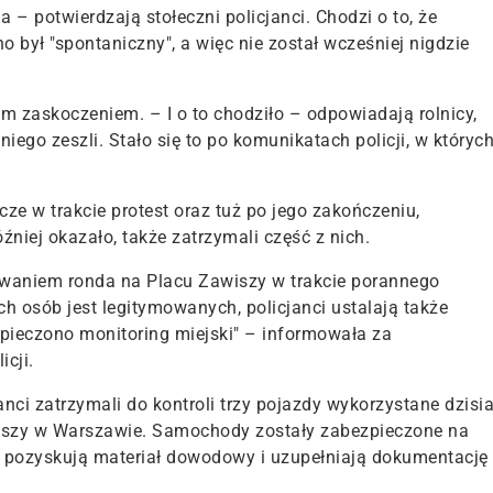
a – potwierdzają stołeczni policjanci. Chodzi o to, że
no był "spontaniczny", a więc nie został wcześniej nigdzie
m zaskoczeniem. – I o to chodziło – odpowiadają rolnicy,
z niego zeszli. Stało się to po komunikatach policji, w któryc
ze w trakcie protest oraz tuż po jego zakończeniu,
óźniej okazało, także zatrzymali część z nich.
waniem ronda na Placu Zawiszy w trakcie porannego
h osób jest legitymowanych, policjanci ustalają także
pieczono monitoring miejski" – informowała za
cji.
anci zatrzymali do kontroli trzy pojazdy wykorzystane dzisia
awiszy w Warszawie. Samochody zostały zabezpieczone na
s pozyskują materiał dowodowy i uzupełniają dokumentację