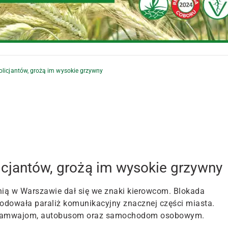
olicjantów, grożą im wysokie grzywny
icjantów, grożą im wysokie grzywny
ią w Warszawie dał się we znaki kierowcom. Blokada
odowała paraliż komunikacyjny znacznej części miasta.
d tramwajom, autobusom oraz samochodom osobowym.