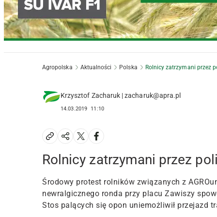
Agropolska
Aktualności
Polska
Rolnicy zatrzymani przez p
Krzysztof Zacharuk | zacharuk@apra.pl
14.03.2019
11:10
Rolnicy zatrzymani przez pol
Środowy protest rolników związanych z AGROun
newralgicznego ronda przy placu Zawiszy spow
Stos palących się opon uniemożliwił przejaz