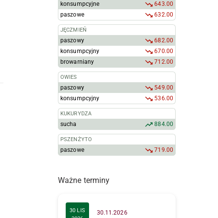
konsumpcyjne
643.00
paszowe
632.00
JĘCZMIEŃ
paszowy
682.00
konsumpcyjny
670.00
browarniany
712.00
OWIES
paszowy
549.00
konsumpcyjny
536.00
KUKURYDZA
sucha
884.00
PSZENŻYTO
paszowe
719.00
Ważne terminy
30 LIS
30.11.2026