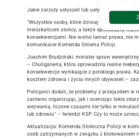
Jakie zarzuty usłyszeli lub usłyszą zatrzymani 
"Wszystkie osoby, które dzisiaj rano nielegalni
mieszkańcom stolicy, a także sprowadziły real
konsekwencjami. Nie wolno łamać prawa, nie ma
komunikacie Komenda Główna Policji.
Joachim Brudziński, minister spraw wewnętrznyc
– Chuliganeria, która sprowadziła realne nieb
konsekwencje wynikające z polskiego prawa. Ka
kosztem zdrowia i życia innych obywateli – za
Policjanci dodali, że problemy z przejazdem w r
zarówno organizując, jak i oceniając takie zda
wezwania, liczone czasami nie tylko w minuta
lub zdrowiu" – twierdzi KSP. Czy to może ozna
Aktualizacja:
Komenda Stołeczna Policji w kom
osób zatrzymanych w związku z blokowaniem ru