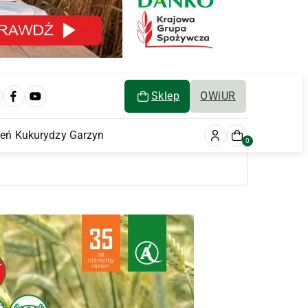
Sklep
OWiUR
ień Kukurydzy Garzyn
0