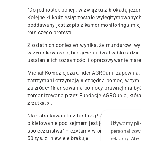
"Do jednostek policji, w związku z blokadą jezd
Kolejne kilkadziesiąt zostało wylegitymowanych
poddawany jest zapis z kamer monitoringu miej
rolniczego protestu.
Z ostatnich doniesień wynika, że mundurowi wyo
wizerunków osób, biorących udział w blokadzie 
ustalanie ich tożsamości i opracowywanie mat
Michał Kołodziejczak, lider AGROunii zapewnia,
zatrzymani otrzymają niezbędna pomoc, w tym 
za źródeł finansowania pomocy prawnej ma by
zorganizowana przez Fundację AGROunia, która 
zrzutka.pl.
"Jak strajkować to z fantazją! Zgłaszane manife
pikietowanie pod sejmem jest jedynie powodem k
Używamy plik
społeczeństwa" – czytamy w opisie akcji. Dotyc
personalizow
50 tys. zł niewiele brakuje.
reklamy. Aby 