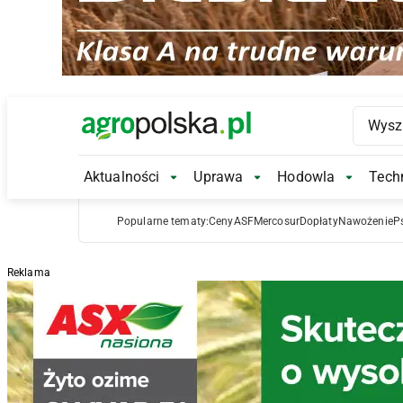
Main Logo
Aktualności
Uprawa
Hodowla
Techn
Aktualności Submenu
Uprawa Submenu
Hodowl
Popularne tematy:
Ceny
ASF
Mercosur
Dopłaty
Nawożenie
P
Reklama