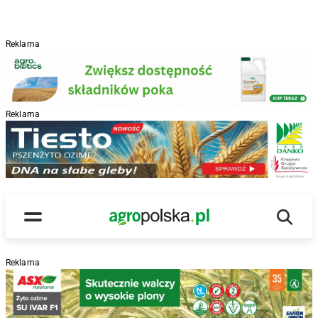
Reklama
Reklama
R
Wyszu
Main Logo
Menu
Reklama