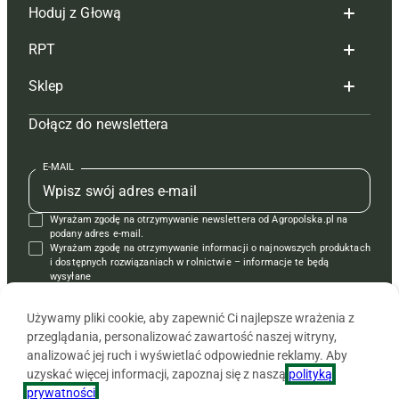
Hoduj z Głową
Redakcja
RPT
Reklama
Hoduj z głową bydło
Sklep
Tagi
Hoduj z głową świnie
Redakcja
Dołącz do newslettera
Mapa serwisu
Prenumerata
Prenumerata
Czasopisma i prenumerata
Kontakt
Redakcja
Reklama
Książki
E-MAIL
Regulamin
Kontakt
Kontakt
Regulamin
Wyrażam zgodę na otrzymywanie newslettera od Agropolska.pl na
Polityka prywatności
Reklama
Krzyżówki
podany adres e-mail.
Wyrażam zgodę na otrzymywanie informacji o najnowszych produktach
i dostępnych rozwiązaniach w rolnictwie – informacje te będą
wysyłane
od APRA sp. z o.o. w imieniu partnerów.
Używamy pliki cookie, aby zapewnić Ci najlepsze wrażenia z
przeglądania, personalizować zawartość naszej witryny,
analizować jej ruch i wyświetlać odpowiednie reklamy. Aby
uzyskać więcej informacji, zapoznaj się z naszą
polityką
prywatności
.