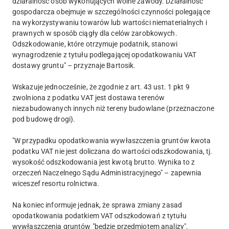
działalność osób wykonujących wolne zawody. Działalność
gospodarcza obejmuje w szczególności czynności polegające
na wykorzystywaniu towarów lub wartości niematerialnych i
prawnych w sposób ciągły dla celów zarobkowych.
Odszkodowanie, które otrzymuje podatnik, stanowi
wynagrodzenie z tytułu podlegającej opodatkowaniu VAT
dostawy gruntu" – przyznaje Bartosik.
Wskazuje jednocześnie, że zgodnie z art. 43 ust. 1 pkt 9
zwolniona z podatku VAT jest dostawa terenów
niezabudowanych innych niż tereny budowlane (przeznaczone
pod budowę drogi).
"W przypadku opodatkowania wywłaszczenia gruntów kwota
podatku VAT nie jest doliczana do wartości odszkodowania, tj.
wysokość odszkodowania jest kwotą brutto. Wynika to z
orzeczeń Naczelnego Sądu Administracyjnego" – zapewnia
wiceszef resortu rolnictwa.
Na koniec informuje jednak, że sprawa zmiany zasad
opodatkowania podatkiem VAT odszkodowań z tytułu
wywłaszczenia gruntów "będzie przedmiotem analizy".