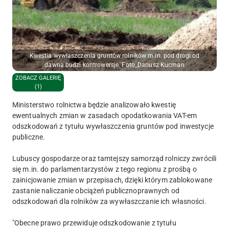
Kwestia wywłaszczenia gruntów rolników m.in. pod drogi od
dawna budzi kontrowersje. Foto_Dariusz Kucman
ZOBACZ GALERIĘ
(1)
Ministerstwo rolnictwa będzie analizowało kwestię
ewentualnych zmian w zasadach opodatkowania VAT-em
odszkodowań z tytułu wywłaszczenia gruntów pod inwestycje
publiczne.
Lubuscy gospodarze oraz tamtejszy samorząd rolniczy zwrócili
się m.in. do parlamentarzystów z tego regionu z prośbą o
zainicjowanie zmian w przepisach, dzięki którym zablokowane
zastanie naliczanie obciążeń publicznoprawnych od
odszkodowań dla rolników za wywłaszczanie ich własności.
"Obecne prawo przewiduje odszkodowanie z tytułu