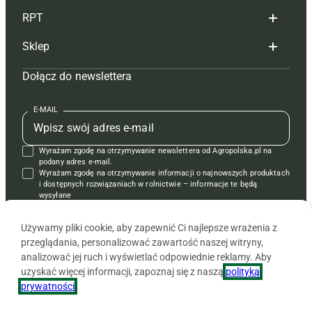
RPT
Reklama
Hoduj z głową bydło
Sklep
Tagi
Hoduj z głową świnie
Redakcja
Dołącz do newslettera
Mapa serwisu
Prenumerata
Prenumerata
Czasopisma i prenumerata
Kontakt
Redakcja
Reklama
Książki
E-MAIL
Regulamin
Kontakt
Kontakt
Regulamin
Wyrażam zgodę na otrzymywanie newslettera od Agropolska.pl na
Polityka prywatności
Reklama
Krzyżówki
podany adres e-mail.
Wyrażam zgodę na otrzymywanie informacji o najnowszych produktach
i dostępnych rozwiązaniach w rolnictwie – informacje te będą
wysyłane
od APRA sp. z o.o. w imieniu partnerów.
Używamy pliki cookie, aby zapewnić Ci najlepsze wrażenia z
przeglądania, personalizować zawartość naszej witryny,
analizować jej ruch i wyświetlać odpowiednie reklamy. Aby
uzyskać więcej informacji, zapoznaj się z naszą
polityką
prywatności
.