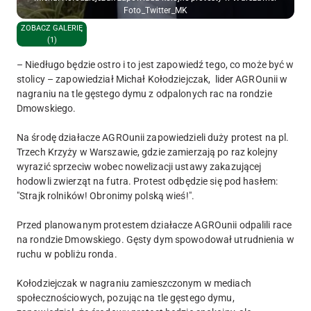
Foto_Twitter_MK
ZOBACZ GALERIĘ
(1)
– Niedługo będzie ostro i to jest zapowiedź tego, co może być w
stolicy – zapowiedział Michał Kołodziejczak, lider AGROunii w
nagraniu na tle gęstego dymu z odpalonych rac na rondzie
Dmowskiego.
Na środę działacze AGROunii zapowiedzieli duży protest na pl.
Trzech Krzyży w Warszawie, gdzie zamierzają po raz kolejny
wyrazić sprzeciw wobec nowelizacji ustawy zakazującej
hodowli zwierząt na futra. Protest odbędzie się pod hasłem:
"Strajk rolników! Obronimy polską wieś!".
Przed planowanym protestem działacze AGROunii odpalili race
na rondzie Dmowskiego. Gęsty dym spowodował utrudnienia w
ruchu w pobliżu ronda.
Kołodziejczak w nagraniu zamieszczonym w mediach
społecznościowych, pozując na tle gęstego dymu,