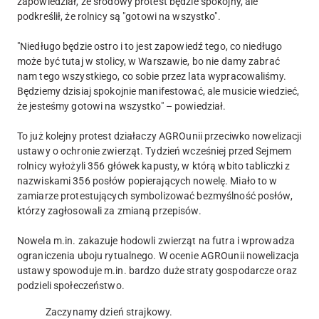
zapowiedział, że środowy protest będzie spokojny, ale
podkreślił, że rolnicy są "gotowi na wszystko".
"Niedługo będzie ostro i to jest zapowiedź tego, co niedługo
może być tutaj w stolicy, w Warszawie, bo nie damy zabrać
nam tego wszystkiego, co sobie przez lata wypracowaliśmy.
Będziemy dzisiaj spokojnie manifestować, ale musicie wiedzieć,
że jesteśmy gotowi na wszystko" – powiedział.
To już kolejny protest działaczy AGROunii przeciwko nowelizacji
ustawy o ochronie zwierząt. Tydzień wcześniej przed Sejmem
rolnicy wyłożyli 356 główek kapusty, w którą wbito tabliczki z
nazwiskami 356 posłów popierających nowelę. Miało to w
zamiarze protestujących symbolizować bezmyślność posłów,
którzy zagłosowali za zmianą przepisów.
Nowela m.in. zakazuje hodowli zwierząt na futra i wprowadza
ograniczenia uboju rytualnego. W ocenie AGROunii nowelizacja
ustawy spowoduje m.in. bardzo duże straty gospodarcze oraz
podzieli społeczeństwo.
Zaczynamy dzień strajkowy.