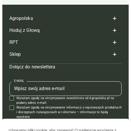
Agropolska
Hoduj z Głową
Redakcja
RPT
Reklama
Hoduj z głową bydło
Sklep
Tagi
Hoduj z głową świnie
Redakcja
Dołącz do newslettera
Mapa serwisu
Prenumerata
Prenumerata
Czasopisma i prenumerata
Kontakt
Redakcja
Reklama
Książki
E-MAIL
Regulamin
Kontakt
Kontakt
Regulamin
Wyrażam zgodę na otrzymywanie newslettera od Agropolska.pl na
Polityka prywatności
Reklama
Krzyżówki
podany adres e-mail.
Wyrażam zgodę na otrzymywanie informacji o najnowszych produktach
i dostępnych rozwiązaniach w rolnictwie – informacje te będą
wysyłane
od APRA sp. z o.o. w imieniu partnerów.
Używamy pliki cookie, aby zapewnić Ci najlepsze wrażenia z