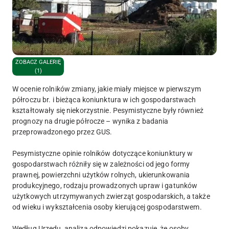
ZOBACZ GALERIĘ
(1)
W ocenie rolników zmiany, jakie miały miejsce w pierwszym
półroczu br. i bieżąca koniunktura w ich gospodarstwach
kształtowały się niekorzystnie. Pesymistyczne były również
prognozy na drugie półrocze – wynika z badania
przeprowadzonego przez GUS.
Pesymistyczne opinie rolników dotyczące koniunktury w
gospodarstwach różniły się w zależności od jego formy
prawnej, powierzchni użytków rolnych, ukierunkowania
produkcyjnego, rodzaju prowadzonych upraw i gatunków
użytkowych utrzymywanych zwierząt gospodarskich, a także
od wieku i wykształcenia osoby kierującej gospodarstwem.
Według Urzędu, analiza odpowiedzi pokazuje, że osoby