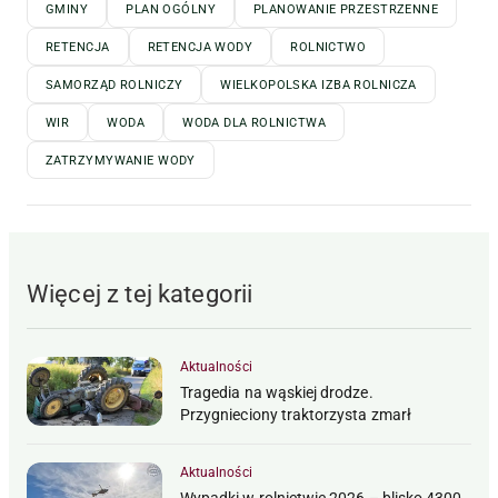
GMINY
PLAN OGÓLNY
PLANOWANIE PRZESTRZENNE
RETENCJA
RETENCJA WODY
ROLNICTWO
SAMORZĄD ROLNICZY
WIELKOPOLSKA IZBA ROLNICZA
WIR
WODA
WODA DLA ROLNICTWA
ZATRZYMYWANIE WODY
Więcej z tej kategorii
Aktualności
Tragedia na wąskiej drodze.
Przygnieciony traktorzysta zmarł
Aktualności
Wypadki w rolnictwie 2026 – blisko 4300