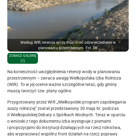
Według WIR, retencja wody musi mieć odzwierciedlenie w
planowaniu przestrzennym. Fot. DK
ZOBACZ GALERIĘ
(1)
Na konieczność uwzględnienia retencji wody w planowaniu
przestrzennym – zwraca uwagę Wielkopolska Izba Rolnicza
(WIR). To w jej ocenie ważne szczególnie teraz, gdy gminy
muszą tworzyć tzw. plany ogólne.
Przygotowany przez WIR „Wielkopolski program zapobiegania
suszy rolniczej” został przedstawiony 30 maja br. podczas
II Wielkopolskiej Debaty o Spółkach Wodnych. Teraz w oparciu
o wnioski z tego dokumentu Izba występuje z pismami
i propozycjami do instytucji działających na rzecz rolnictwa,
aby wypracować wspólny front działań na rzecz poprawy