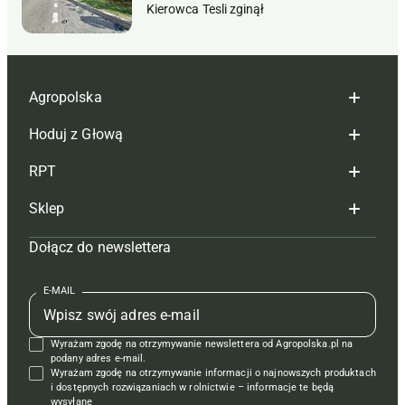
Kierowca Tesli zginął
Agropolska
Hoduj z Głową
Redakcja
RPT
Reklama
Hoduj z głową bydło
Sklep
Tagi
Hoduj z głową świnie
Redakcja
Dołącz do newslettera
Mapa serwisu
Prenumerata
Prenumerata
Czasopisma i prenumerata
Kontakt
Redakcja
Reklama
Książki
E-MAIL
Regulamin
Kontakt
Kontakt
Regulamin
Wyrażam zgodę na otrzymywanie newslettera od Agropolska.pl na
Polityka prywatności
Reklama
Krzyżówki
podany adres e-mail.
Wyrażam zgodę na otrzymywanie informacji o najnowszych produktach
i dostępnych rozwiązaniach w rolnictwie – informacje te będą
wysyłane