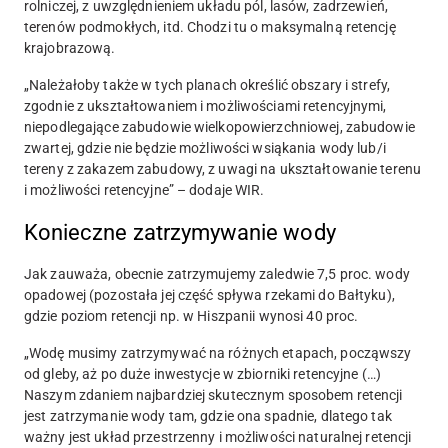
rolniczej, z uwzględnieniem układu pól, lasów, zadrzewień,
terenów podmokłych, itd. Chodzi tu o maksymalną retencję
krajobrazową.
„Należałoby także w tych planach określić obszary i strefy,
zgodnie z ukształtowaniem i możliwościami retencyjnymi,
niepodlegające zabudowie wielkopowierzchniowej, zabudowie
zwartej, gdzie nie będzie możliwości wsiąkania wody lub/i
tereny z zakazem zabudowy, z uwagi na ukształtowanie terenu
i możliwości retencyjne” – dodaje WIR.
Konieczne zatrzymywanie wody
Jak zauważa, obecnie zatrzymujemy zaledwie 7,5 proc. wody
opadowej (pozostała jej część spływa rzekami do Bałtyku),
gdzie poziom retencji np. w Hiszpanii wynosi 40 proc.
„Wodę musimy zatrzymywać na różnych etapach, począwszy
od gleby, aż po duże inwestycje w zbiorniki retencyjne (…)
Naszym zdaniem najbardziej skutecznym sposobem retencji
jest zatrzymanie wody tam, gdzie ona spadnie, dlatego tak
ważny jest układ przestrzenny i możliwości naturalnej retencji