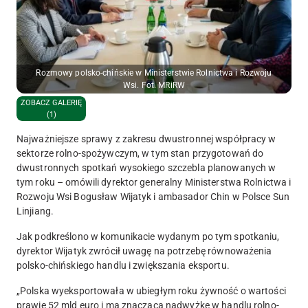
Rozmowy polsko-chińskie w Ministerstwie Rolnictwa i Rozwoju
Wsi. Fot. MRiRW
ZOBACZ GALERIĘ
(1)
Najważniejsze sprawy z zakresu dwustronnej współpracy w
sektorze rolno-spożywczym, w tym stan przygotowań do
dwustronnych spotkań wysokiego szczebla planowanych w
tym roku – omówili dyrektor generalny Ministerstwa Rolnictwa i
Rozwoju Wsi Bogusław Wijatyk i ambasador Chin w Polsce Sun
Linjiang.
Jak podkreślono w komunikacie wydanym po tym spotkaniu,
dyrektor Wijatyk zwrócił uwagę na potrzebę równoważenia
polsko-chińskiego handlu i zwiększania eksportu.
„Polska wyeksportowała w ubiegłym roku żywność o wartości
prawie 52 mld euro i ma znaczącą nadwyżkę w handlu rolno-