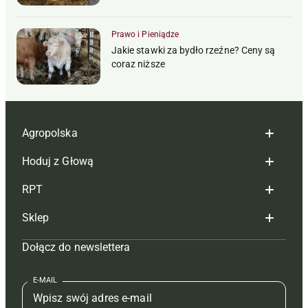
Prawo i Pieniądze
Jakie stawki za bydło rzeźne? Ceny są
coraz niższe
Agropolska
Hoduj z Głową
Redakcja
RPT
Reklama
Hoduj z głową bydło
Sklep
Tagi
Hoduj z głową świnie
Redakcja
Dołącz do newslettera
Mapa serwisu
Prenumerata
Prenumerata
Czasopisma i prenumerata
Kontakt
Redakcja
Reklama
Książki
E-MAIL
Regulamin
Kontakt
Kontakt
Regulamin