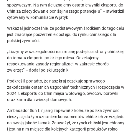
spożywczym. Na tym tle uznajemy ostatnie wyniki eksportu do
Chin za zdecydowanie poniżej naszego potencjału” – stwierdził
cytowany w komunikacie Wijatyk.
Wskazał jednocześnie, że podstawowym środkiem do tego celu
jest znaczące poszerzenie dostępu do rynku chińskiego dla
polskiej żywności.
„
Liczymy w szczególności na zmianę podejścia strony chińskiej
do tematu eksportu polskiego mięsa.
Oczekujemy
respektowania zasady regionalizacji w zakresie chorób
zwierząt” – dodał polski urzędnik.
Podkreślił ponadto, że nasz kraj oczekuje sprawnego
zakończenia ostatnich uzgodnień technicznych i rozpoczęcia w
2024 r. eksportu do Chin mięsa wołowego, owoców borówki
oraz karm dla zwierząt domowych.
Ambasador Sun Linjiang zapewnił z kolei, że polska żywność
cieszy się dużym uznaniem konsumentów chińskich ze względu
na swoją jakość i smak.
Zauważył, że rynek chiński jest chłonny
i jest na nim miejsce dla kolejnych kategorii produktów rolno-