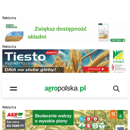
Reklama
Reklama
R
Wyszu
Main Logo
Menu
Reklama