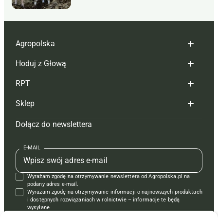
Agropolska
Hoduj z Głową
Redakcja
RPT
Reklama
Hoduj z głową bydło
Sklep
Tagi
Hoduj z głową świnie
Redakcja
Dołącz do newslettera
Mapa serwisu
Prenumerata
Prenumerata
Czasopisma i prenumerata
Kontakt
Redakcja
Reklama
Książki
E-MAIL
Regulamin
Kontakt
Kontakt
Regulamin
Wyrażam zgodę na otrzymywanie newslettera od Agropolska.pl na
Polityka prywatności
Reklama
Krzyżówki
podany adres e-mail.
Wyrażam zgodę na otrzymywanie informacji o najnowszych produktach
i dostępnych rozwiązaniach w rolnictwie – informacje te będą
wysyłane
od APRA sp. z o.o. w imieniu partnerów.