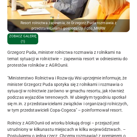
Resort rolnictwa zapewnia, ze Grzegorz Puda rozmawia z
przedstawicielami gospodarzy. Foto_MRiRW
ZOBACZ GALERIĘ
(1)
Grzegorz Puda, minister rolnictwa rozmawia z rolnikami na
temat sytuacji w rolnictwie – zapewnia resort w odniesieniu do
protestów rolników z AGROunii.
"Ministerstwo Rolnictwa i Rozwoju Wsi uprzejmie informuje, że
minister Grzegorz Puda spotyka się z rolnikami i rozmawia o
sytuacji w rolnictwie zarówno w gmachu resortu, jak również
podczas wyjazdów terenowych. W ubiegłym tygodniu spotkał
się m.in. z przedstawicielami związków i organizacji rolniczych,
w tym przedstawicieli Copa-Cogeca" – poinformował resort.
Rolnicy z AGROunii od wtorku blokują drogi – przejazd jest
utrudniony w kilkunastu miejscach w kilku województwach. –
Postulujemy o jedną rzecz. Chcemy rozmawiać z premierem o