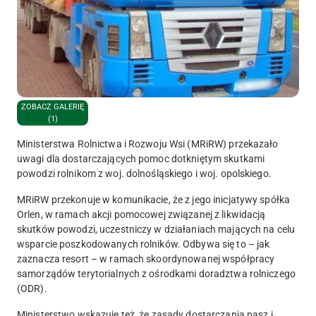
ZOBACZ GALERIĘ
(1)
Ministerstwa Rolnictwa i Rozwoju Wsi (MRiRW) przekazało
uwagi dla dostarczających pomoc dotkniętym skutkami
powodzi rolnikom z woj. dolnośląskiego i woj. opolskiego.
MRiRW przekonuje w komunikacie, że z jego inicjatywy spółka
Orlen, w ramach akcji pomocowej związanej z likwidacją
skutków powodzi, uczestniczy w działaniach mających na celu
wsparcie poszkodowanych rolników. Odbywa się to – jak
zaznacza resort – w ramach skoordynowanej współpracy
samorządów terytorialnych z ośrodkami doradztwa rolniczego
(ODR).
Ministerstwo wskazuje też, że zasady dostarczania pasz i