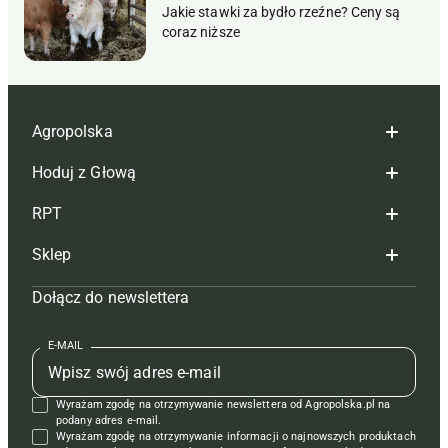
Jakie stawki za bydło rzeźne? Ceny są
coraz niższe
Agropolska
Hoduj z Głową
Redakcja
RPT
Reklama
Hoduj z głową bydło
Sklep
Tagi
Hoduj z głową świnie
Redakcja
Dołącz do newslettera
Mapa serwisu
Prenumerata
Prenumerata
Czasopisma i prenumerata
Kontakt
Redakcja
Reklama
Książki
E-MAIL
Regulamin
Kontakt
Kontakt
Regulamin
Wyrażam zgodę na otrzymywanie newslettera od Agropolska.pl na
Polityka prywatności
Reklama
Krzyżówki
podany adres e-mail.
Wyrażam zgodę na otrzymywanie informacji o najnowszych produktach