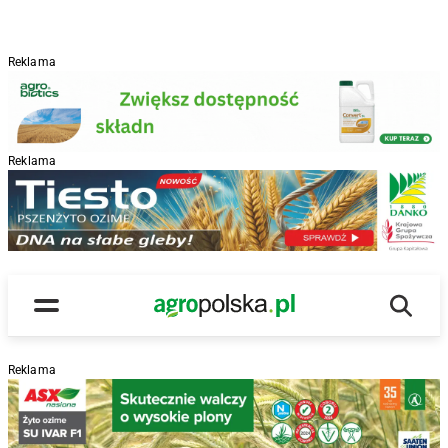
Reklama
Reklama
R
Wyszu
Main Logo
Menu
Reklama