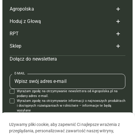
Agropolska
Hoduj z Głową
Redakcja
RPT
Reklama
Hoduj z głową bydło
Sklep
Tagi
Hoduj z głową świnie
Redakcja
Dołącz do newslettera
Mapa serwisu
Prenumerata
Prenumerata
Czasopisma i prenumerata
Kontakt
Redakcja
Reklama
Książki
E-MAIL
Regulamin
Kontakt
Kontakt
Regulamin
Wyrażam zgodę na otrzymywanie newslettera od Agropolska.pl na
Polityka prywatności
Reklama
Krzyżówki
podany adres e-mail.
Wyrażam zgodę na otrzymywanie informacji o najnowszych produktach
i dostępnych rozwiązaniach w rolnictwie – informacje te będą
wysyłane
od APRA sp. z o.o. w imieniu partnerów.
Używamy pliki cookie, aby zapewnić Ci najlepsze wrażenia z
przeglądania, personalizować zawartość naszej witryny,