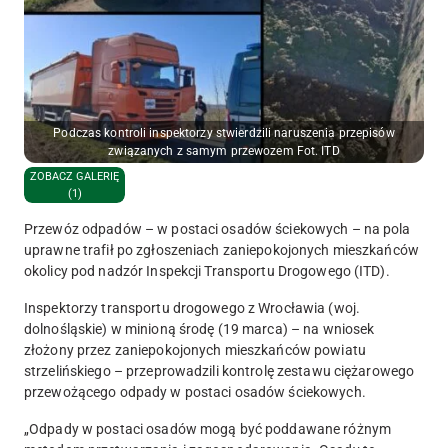
Podczas kontroli inspektorzy stwierdzili naruszenia przepisów
związanych z samym przewozem Fot. ITD
ZOBACZ GALERIĘ
(1)
Przewóz odpadów – w postaci osadów ściekowych – na pola
uprawne trafił po zgłoszeniach zaniepokojonych mieszkańców
okolicy pod nadzór Inspekcji Transportu Drogowego (ITD).
Inspektorzy transportu drogowego z Wrocławia (woj.
dolnośląskie) w minioną środę (19 marca) –
na wniosek
złożony przez zaniepokojonych mieszkańców powiatu
strzelińskiego
– przeprowadzili kontrolę zestawu ciężarowego
przewożącego odpady w postaci osadów ściekowych
.
„Odpady w postaci osadów mogą być poddawane różnym