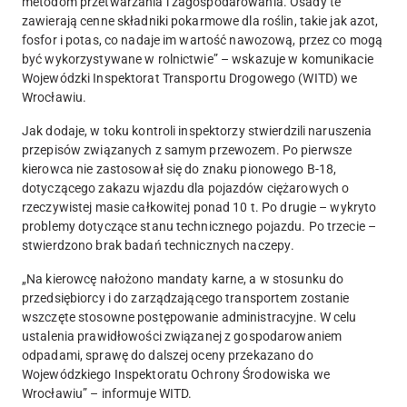
metodom przetwarzania i zagospodarowania.
Osady te
zawierają cenne składniki pokarmowe dla roślin, takie jak azot,
fosfor i potas
, co nadaje im wartość nawozową, przez co mogą
być wykorzystywane w rolnictwie” – wskazuje w komunikacie
Wojewódzki Inspektorat Transportu Drogowego (WITD) we
Wrocławiu.
Jak dodaje, w toku kontroli inspektorzy stwierdzili naruszenia
przepisów związanych z samym przewozem. Po pierwsze
kierowca nie zastosował się do znaku pionowego B-18
,
dotyczącego zakazu wjazdu dla pojazdów ciężarowych o
rzeczywistej masie całkowitej ponad 10 t. Po drugie – wykryto
problemy dotyczące
stanu technicznego pojazdu
. Po trzecie –
stwierdzono
brak badań technicznych naczepy
.
„Na kierowcę nałożono
mandaty karne
, a w stosunku do
przedsiębiorcy i do zarządzającego transportem zostanie
wszczęte stosowne postępowanie administracyjne. W celu
ustalenia prawidłowości związanej z gospodarowaniem
odpadami, sprawę do dalszej oceny przekazano do
Wojewódzkiego Inspektoratu Ochrony Środowiska we
Wrocławiu” – informuje WITD.